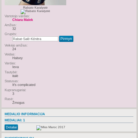
Rabato Karalystė
Vartotojo vardas:
Chiara Malek
Amžius:
32
Grupės:
Veikėjo amžius:
24
Veidas:
Halsey
Vardas:
Ieva
Tautybė:
italė
Statusas:
It's complicated
Kupranugariai:
3
Rasė:
Žmogus
MEDALIO INFORMACIJA
MEDALIAI:
1