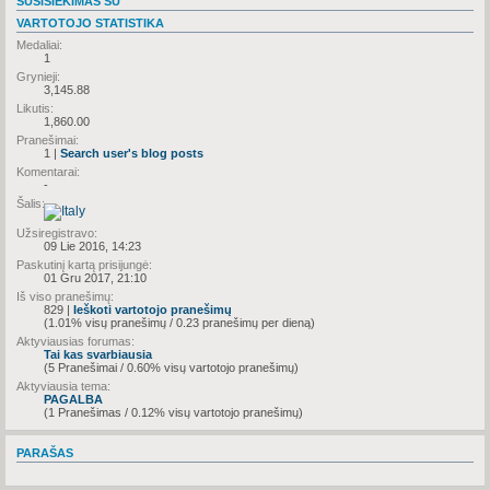
SUSISIEKIMAS SU
VARTOTOJO STATISTIKA
Medaliai:
1
Grynieji:
3,145.88
Likutis:
1,860.00
Pranešimai:
1 |
Search user's blog posts
Komentarai:
-
Šalis:
Užsiregistravo:
09 Lie 2016, 14:23
Paskutinį kartą prisijungė:
01 Gru 2017, 21:10
Iš viso pranešimų:
829 |
Ieškoti vartotojo pranešimų
(1.01% visų pranešimų / 0.23 pranešimų per dieną)
Aktyviausias forumas:
Tai kas svarbiausia
(5 Pranešimai / 0.60% visų vartotojo pranešimų)
Aktyviausia tema:
PAGALBA
(1 Pranešimas / 0.12% visų vartotojo pranešimų)
PARAŠAS