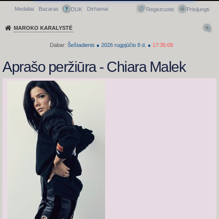
Medaliai
Bazaras
Dirhamai
Greitasis meniu
DUK
Registruotis
Prisijungti
MAROKO KARALYSTĖ
Dabar:
Šeštadienis
●
2026
rugpjūčio 8 d.
●
17:35:10
Aprašo peržiūra - Chiara Malek