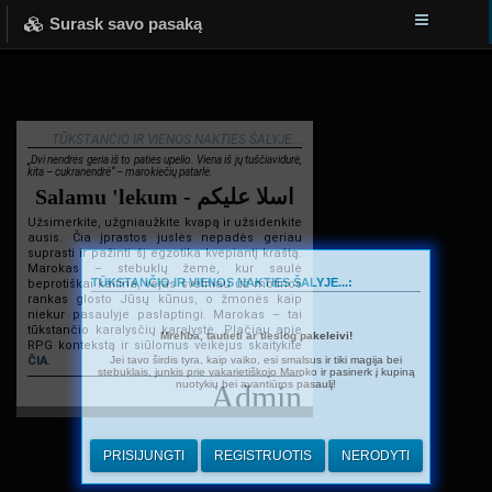
Surask savo pasaką
TŪKSTANČIO IR VIENOS NAKTIES ŠALYJE...
„Dvi nendrės geria iš to paties upelio. Viena iš jų tuščiavidurė,
kita – cukranendrė“ – marokiečių patarlė.
Salamu 'lekum - اسلا عليكم
Užsimerkite, užgniaužkite kvapą ir užsidenkite
ausis. Čia įprastos juslės nepadės geriau
suprasti ir pažinti šį egzotika kvepiantį kraštą.
Marokas – stebuklų žemė, kur saulė
TŪKSTANČIO IR VIENOS NAKTIES ŠALYJE...:
beprotiškai kaitina, vėjas švelniau už motinos
rankas glosto Jūsų kūnus, o žmonės kaip
niekur pasaulyje paslaptingi. Marokas – tai
tūkstančio karalysčių karalystė. Plačiau apie
Mrehba, tautieti ar tiesiog pakeleivi!
RPG kontekstą ir siūlomus veikėjus skaitykite
Jei tavo širdis tyra, kaip vaiko, esi smalsus ir tiki magija bei
ČIA
.
stebuklais, junkis prie vakarietiškojo Maroko ir pasinerk į kupiną
nuotykių bei avantiūros pasaulį!
Admin
PRISIJUNGTI
REGISTRUOTIS
NERODYTI