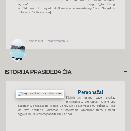
j
lagoon" target="_tab"><img
a
u
src="http://rebeldeway.ahost.lt/Paveiksliukai/marokas.gif" title="Kingdom
s
of Morocco"></a>
[/code]
i
u
s
p
r
a
n
e
š
(
Temos:
499 |
Pranešimai:
669)
i
P
m
e
u
r
s
ž
i
ū
r
ė
t
ISTORIJA PRASIDEDA ČIA
i
n
a
u
j
a
Personažai
u
s
Kiekvienas turime savo istoriją,
i
u
prisiminimus, pomėgius. Norime jais
s
pasidalinti, papasakoti kitiems. Be to, juk ir patiems įdomu sužinoti, koks
p
yra tavo draugas, kaimynas ar mylimasis. Atverkime duris į mūsų
r
išgyvenimų ir istorijos pasaulį čia ir dabar.
a
n
e
š
i
m