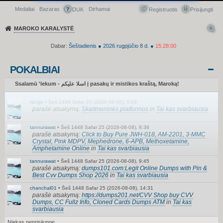
Medaliai
Bazaras
Dirhamai
Greitasis meniu
DUK
Registruotis
Prisijungti
MAROKO KARALYSTĖ
Dabar:
Šeštadienis
●
2026
rugpjūčio 8 d.
●
15:28:01
POKALBIAI
doradora
•
Šeš 1448 Safar 25 (2026-08-08), 1:28
parašė atsakymą:
TikTok Mod APK: La Experiencia TikTok
Ssalamū 'lekum - اسلا عليكم į pasakų ir mistikos kraštą, Maroką!
Mejorada
in
Tai kas svarbiausia
range
•
Šeš 1448 Safar 25 (2026-08-08), 5:09
parašė atsakymą:
Skaitmeninės platformos
in
Tai kas svarbiausia
tannurawat
•
Šeš 1448 Safar 25 (2026-08-08), 8:38
parašė atsakymą:
Click to Buy Pure JWH-018, AM-2201, 3-MMC
Crystal, Pink MDPV, Mephedrone, 6-APB, Methoxetamine,
Amphetamine Online
in
Tai kas svarbiausia
tannurawat
•
Šeš 1448 Safar 25 (2026-08-08), 9:45
parašė atsakymą:
dumps101.com:Legit Online Dumps with Pin &
Best Cvv Dumps Shop 2026
in
Tai kas svarbiausia
chanchal01
•
Šeš 1448 Safar 25 (2026-08-08), 14:31
parašė atsakymą:
https://dumps201.net/CVV Shop buy CVV
Dumps, CC Fullz Info, Cloned Cards Dumps ATM
in
Tai kas
svarbiausia
Niekas neprisijungę