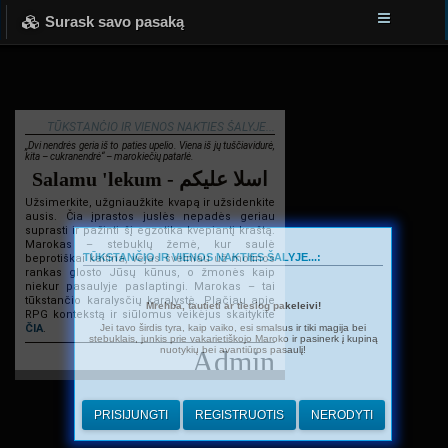
Surask savo pasaką
TŪKSTANČIO IR VIENOS NAKTIES ŠALYJE...
„Dvi nendrės geria iš to paties upelio. Viena iš jų tuščiavidurė,
kita – cukranendrė“ – marokiečių patarlė.
Salamu 'lekum - اسلا عليكم
Užsimerkite, užgniaužkite kvapą ir užsidenkite
ausis. Čia įprastos juslės nepadės geriau
suprasti ir pažinti šį egzotika kvepiantį kraštą.
Marokas – stebuklų žemė, kur saulė
TŪKSTANČIO IR VIENOS NAKTIES ŠALYJE...:
beprotiškai kaitina, vėjas švelniau už motinos
rankas glosto Jūsų kūnus, o žmonės kaip
niekur pasaulyje paslaptingi. Marokas – tai
tūkstančio karalysčių karalystė. Plačiau apie
Mrehba, tautieti ar tiesiog pakeleivi!
RPG kontekstą ir siūlomus veikėjus skaitykite
Jei tavo širdis tyra, kaip vaiko, esi smalsus ir tiki magija bei
ČIA
.
stebuklais, junkis prie vakarietiškojo Maroko ir pasinerk į kupiną
nuotykių bei avantiūros pasaulį!
Admin
PRISIJUNGTI
REGISTRUOTIS
NERODYTI