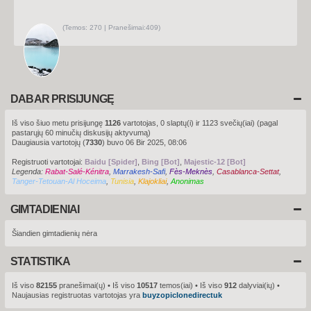
u
s
(
Temos:
270 |
Pranešimai:
409)
P
e
r
ž
i
ū
r
ė
t
DABAR PRISIJUNGĘ
i
n
a
Iš viso šiuo metu prisijungę
1126
vartotojas, 0 slaptų(i) ir 1123 svečių(iai) (pagal
u
pastarųjų 60 minučių diskusijų aktyvumą)
j
a
Daugiausia vartotojų (
7330
) buvo 06 Bir 2025, 08:06
u
s
Registruoti vartotojai:
Baidu [Spider]
,
Bing [Bot]
,
Majestic-12 [Bot]
i
Legenda:
Rabat-Salé-Kénitra
,
Marrakesh-Safi
,
Fès-Meknès
u
,
Casablanca-Settat
,
s
Tanger-Tetouan-Al Hoceima
,
Tunisia
,
Klajokliai
,
Anonimas
p
r
P
a
e
GIMTADIENIAI
n
r
e
ž
š
i
Šiandien gimtadienių nėra
i
m
ū
u
r
s
STATISTIKA
ė
t
i
Iš viso
82155
pranešimai(ų) • Iš viso
10517
temos(iai) • Iš viso
912
dalyviai(ių) •
n
Naujausias registruotas vartotojas yra
buyzopiclonedirectuk
a