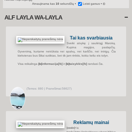
Atnaujinama kas
10
sekundžių
Leisti garsus
©
ALF LAYLA WA-LAYLA
Tai kas svarbiausia
Sveiki atvykę į saulėtąjį Maroką.
Kupina magijos, paslapčių.
Gyvenimą, kuriame netrūksta nei spalvų, nei karščio, nei intrigų. Čia
kiekvienas bus šiltai sutiktas, bet tik jam rinktis, kokiu keliu eis tolyn.
Visa reikalinga
[b]
informacija
[/b]
ir
[b]
taisyklės
[/b]
randasi čia.
(
Temos:
880 |
Pranešimai:
58627)
P
e
r
ž
i
ū
r
ė
t
i
Reklamų mainai
n
a
[code]
<a
u
href="http://rebeldeway.ahost.lt/blue