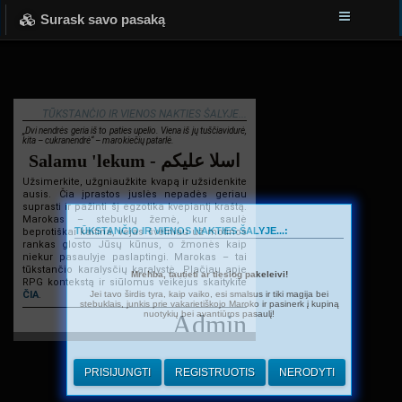
Surask savo pasaką
TŪKSTANČIO IR VIENOS NAKTIES ŠALYJE...
„Dvi nendrės geria iš to paties upelio. Viena iš jų tuščiavidurė,
kita – cukranendrė“ – marokiečių patarlė.
Salamu 'lekum - اسلا عليكم
Užsimerkite, užgniaužkite kvapą ir užsidenkite
ausis. Čia įprastos juslės nepadės geriau
suprasti ir pažinti šį egzotika kvepiantį kraštą.
Marokas – stebuklų žemė, kur saulė
TŪKSTANČIO IR VIENOS NAKTIES ŠALYJE...:
beprotiškai kaitina, vėjas švelniau už motinos
rankas glosto Jūsų kūnus, o žmonės kaip
niekur pasaulyje paslaptingi. Marokas – tai
tūkstančio karalysčių karalystė. Plačiau apie
Mrehba, tautieti ar tiesiog pakeleivi!
RPG kontekstą ir siūlomus veikėjus skaitykite
Jei tavo širdis tyra, kaip vaiko, esi smalsus ir tiki magija bei
ČIA
.
stebuklais, junkis prie vakarietiškojo Maroko ir pasinerk į kupiną
nuotykių bei avantiūros pasaulį!
Admin
PRISIJUNGTI
REGISTRUOTIS
NERODYTI