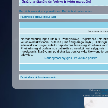
Gražių artėjančių šv. Velykų ir tvirtų margučių!
Peržiūrėti neatsakytus pranešimus
|
Peržiūrėti aktyvias temas
Pagrindinis diskusijų puslapis
Norėdami peržiūrėti
Norėdami prisijungti turite būti užsiregistravę. Registracija užtrunk
kelias akimirkas tačiau suteikia jums daugiau galimybių. Diskusijų
administratorius gali suteikti papildomas teises registruotiems vart
Prieš užsiregistruodami susipažinkite su naudojimosi sąlygomis ir
nuostatomis. Naršydami po diskusijas perskaitykite kiekvieno foru
taisykles.
Naudojimosi sąlygos
|
Privatumo politika
Pagrindinis diskusijų puslapis
Veikia ant
phpB
Vertė
Viliu
Karma functions pow