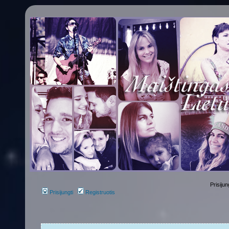
Prisijun
Prisijungti
Registruotis