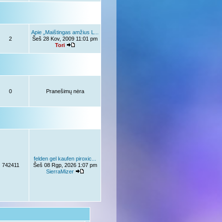
Apie „Maištingas amžius L...
2
Šeš 28 Kov, 2009 11:01 pm
Tori
0
Pranešimų nėra
felden gel kaufen piroxic...
742411
Šeš 08 Rgp, 2026 1:07 pm
SierraMizer