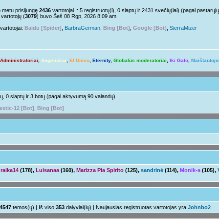
Nelabai..
pm »
o metu prisijungę
2436
vartotojai :: 5 registruotų(i), 0 slaptų ir 2431 svečių(iai) (pagal pastar
vartotojų (
3079
) buvo Šeš 08 Rgp, 2026 8:09 am
o tu?
Juk irgi
 »
vartotojai:
Baidu [Spider]
,
BarbraGerman
,
Bing [Bot]
,
Google [Bot]
,
SierraMizer
Linksmuolės :/
 pm »
ačiū ačiū
ir jus
pm »
Administratoriai
,
Angeliukai
,
El Unico
,
Eternity
,
Globalūs moderatoriai
,
Iki Galo
,
Maištautojo
Ir tave
 »
Su naujais mokslo metais
aha
m »
otų, 0 slaptų ir 3 botų (pagal aktyvumą 90 valandų)
estic-12 [Bot]
,
Bing [Bot]
raika14
(178),
Luisanaa
(160),
Marizza Pia Spirito
(125),
sandrinė
(114),
Monik-a
(105),
4547
temos(ų) | Iš viso
353
dalyviai(ių) | Naujausias registruotas vartotojas yra
Johnbo2