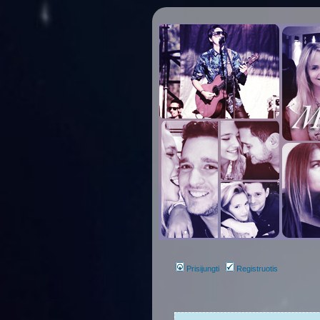
Prisijungti
Registruotis