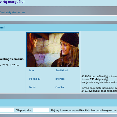
tvirtų margučių!
ūrėti aktyvias temas
gom!
Maištingas amžius
p, 2026 1:07 pm
Info
Susitikimai
836958
pranešimai(ų) • Iš vi
Pokalbiai
Istorijos
Iš viso
353
dalyviai(ių)
Naujausias registruotas varto
Nariai
Grafika
Iš viso šiuo metu prisijungę
2
2431 svečių(iai) (pagal pasta
Slaptažodis:
Prijungti mane automatiškai kiekvieno apsilankymo me