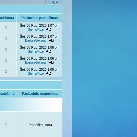
1
,
2
,
3
,
4
,
5
eržiūrėta
Paskutinis pranešimas
Šeš 08 Rgp, 2026 1:07 pm
1
SierraMizer
Šeš 08 Rgp, 2026 1:07 pm
1
BarbraGerman
Šeš 08 Rgp, 2026 1:06 pm
1
SierraMizer
Šeš 08 Rgp, 2026 1:06 pm
1
BarbraGerman
Šeš 08 Rgp, 2026 1:06 pm
1
SierraMizer
ranešimai
Paskutinis pranešimas
0
Pranešimų nėra