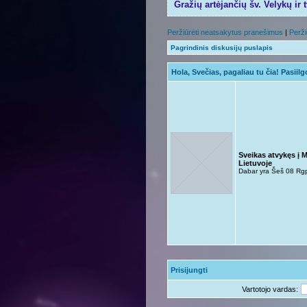
Gražių artėjančių šv. Velykų ir 
Peržiūrėti neatsakytus pranešimus
|
Perži
Pagrindinis diskusijų puslapis
Hola, Svečias, pagaliau tu čia! Pasiil
Sveikas atvykęs į 
Lietuvoje
Dabar yra Šeš 08 Rg
Prisijungti
Vartotojo vardas: