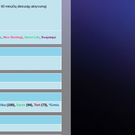
ųjų 60 minučių diskusijų aktyvumą)
s
,
Mes Skirtingi
,
Street Life
,
Svajotojai
Vika
(100),
Xante
(94),
Tori
(73),
*Greta