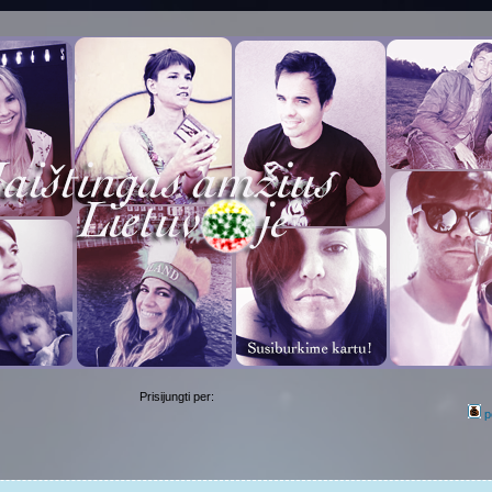
Prisijungti per:
p