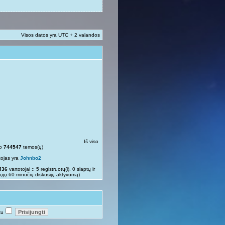
Visos datos yra UTC + 2 valandos
Iš viso
so
744547
temos(ų)
tojas yra
Johnbo2
436
vartotojai :: 5 registruotų(i), 0 slaptų ir
rųjų 60 minučių diskusijų aktyvumą)
tu