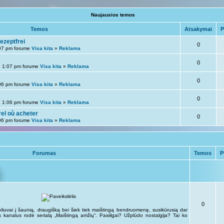
Naujausios temos
Temos
Atsakymai
P
ezeptfrei
0
07 pm forume
Visa kita
»
Reklama
0
 1:07 pm forume
Visa kita
»
Reklama
0
06 pm forume
Visa kita
»
Reklama
0
 1:06 pm forume
Visa kita
»
Reklama
el où acheter
0
06 pm forume
Visa kita
»
Reklama
Forumas
Temos
P
0
kliuvai į šaunią, draugišką bei šiek tiek maištingą bendruomenę, susikūrusią dar
kus kanalus rodė serialą „Maištingą amžių“. Pasiilgai? Užplūdo nostalgija? Tai ko