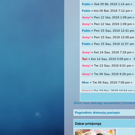
Pablo
« Sek 05 Bir, 2016 1:14 am 
Pablo
« Ant 26 Bal, 2016 7:12 pm 
Anny!
« Pen 12 Vas, 2016 1:09 pm
Anny!
« Pen 12 Vas, 2016 1:09 pm
Pablo
« Pen 15 Sau, 2016 12:41 p
Anny!
« Pen 15 Sau, 2016 12:08 p
Pablo
« Pen 15 Sau, 2016 11:57 a
Anny!
« Ket 14 Sau, 2016 7:18 pm
Tori
« Ket 14 Sau, 2016 5:09 pm »
Anny!
« Tre 13 Sau, 2016 6:01 pm 
Anny!
« Tre 06 Sau, 2016 9:26 pm 
Mine
« Tre 06 Sau, 2016 7:09 pm 
Anny!
« Tre 23 Gru, 2015 10:34 pm
Tori
« Tre 23 Gru, 2015 12:04 pm »
Ištrinti visus diskusijų sausainėlius
|
Komand
Giedryte.
« Pen 18 Rgs, 2015 7:02
Pagrindinis diskusijų puslapis
Anny!
« Sek 13 Rgs, 2015 9:54 pm
Dabar prisijungę
Giedryte.
« Sek 13 Rgs, 2015 7:40
Anny!
« Pir 07 Rgs, 2015 9:14 pm 