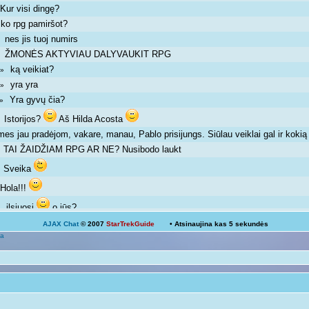
Kur visi dingę?
»
ko rpg pamiršot?
»
nes jis tuoj numirs
 »
ŽMONĖS AKTYVIAU DALYVAUKIT RPG
 »
ką veikiat?
m »
yra yra
m »
Yra gyvų čia?
m »
Istorijos?
Aš Hilda Acosta
 »
mes jau pradėjom, vakare, manau, Pablo prisijungs. Siūlau veiklai gal ir kok
TAI ŽAIDŽIAM RPG AR NE? Nusibodo laukt
»
Sveika
»
Hola!!!
»
ilsiuosi
o jūs?
 »
AJAX Chat
© 2007
StarTrekGuide
• Atsinaujina kas
5
sekundės
Ką veikiat?
a
Žinoma, bet ne visada išeina
 pm »
galima ir atsipalaiduoti nuo mokslų
 »
Mokslai
D
 pm »
kodėl ne linksmuolė? kas tau trukdo ja būti?
»