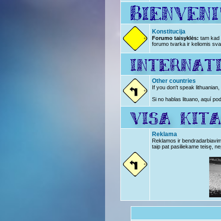
Konstitucija
Forumo taisyklės:
tam kad n
forumo tvarka ir keliomis sva
Other countries
If you don't speak lithuanian
Si no hablas lituano, aquí po
Reklama
Reklamos ir bendradarbiavimo 
taip pat pasiliekame teisę, ne