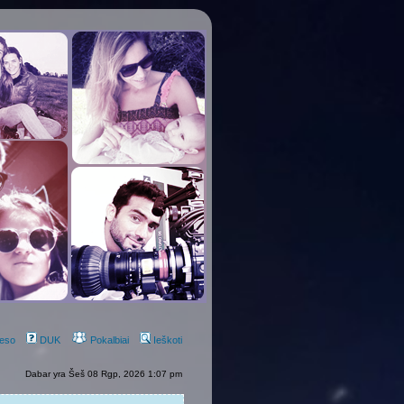
eso
DUK
Pokalbiai
Ieškoti
Dabar yra Šeš 08 Rgp, 2026 1:07 pm