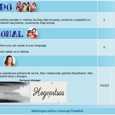
ebūtų bardako ir visiems čia būtų šilta bei jauku, prašome susipažinti su
2
rbiomis taisyklėmis, esančiomis šioje temoje.
, here you can speak in your language.
0
drás hablar en tu idioma.
pasiūlymai priimami tik tai čia. Kitur reklamuotis griežtai draudžiame. Mes
priimti tavęs į draugus.
Geriausi draugai:
742333
Maištingas amžius Lietuvoje Pokalbiai