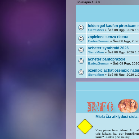
Puslapis
1
iš
5
felden gel kaufen piroxicam r
SierraMizer
» Šeš 08 Rgp, 2026 1:
zopiclone senza ricetta
BarbraGerman
» Šeš 08 Rgp, 2026
acheter synthroid 2026
SierraMizer
» Šeš 08 Rgp, 2026 1:
acheter pantoprazole
BarbraGerman
» Šeš 08 Rgp, 2026
ozempic achat ozempic natur
SierraMizer
» Šeš 08 Rgp, 2026 1:
Miela čia atklydusi siela,
Visų pirma tariu labas! Tu pa
tais laikais, kai per lietuviš
lauki? Junkis prie mūsų!