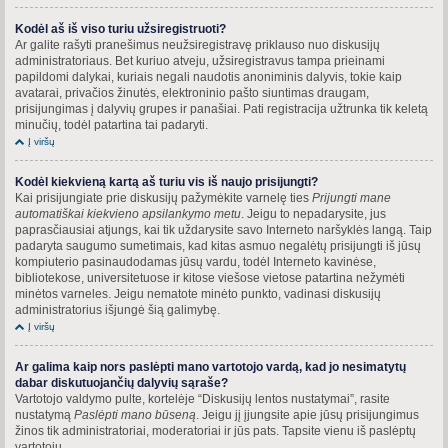
Kodėl aš iš viso turiu užsiregistruoti?
Ar galite rašyti pranešimus neužsiregistravę priklauso nuo diskusijų
administratoriaus. Bet kuriuo atveju, užsiregistravus tampa prieinami
papildomi dalykai, kuriais negali naudotis anoniminis dalyvis, tokie kaip
avatarai, privačios žinutės, elektroninio pašto siuntimas draugam,
prisijungimas į dalyvių grupes ir panašiai. Pati registracija užtrunka tik keletą
minučių, todėl patartina tai padaryti.
Į viršų
Kodėl kiekvieną kartą aš turiu vis iš naujo prisijungti?
Kai prisijungiate prie diskusijų pažymėkite varnelę ties
Prijungti mane
automatiškai kiekvieno apsilankymo metu
. Jeigu to nepadarysite, jus
paprasčiausiai atjungs, kai tik uždarysite savo Interneto naršyklės langą. Taip
padaryta saugumo sumetimais, kad kitas asmuo negalėtų prisijungti iš jūsų
kompiuterio pasinaudodamas jūsų vardu, todėl Interneto kavinėse,
bibliotekose, universitetuose ir kitose viešose vietose patartina nežymėti
minėtos varneles. Jeigu nematote minėto punkto, vadinasi diskusijų
administratorius išjungė šią galimybę.
Į viršų
Ar galima kaip nors paslėpti mano vartotojo vardą, kad jo nesimatytų
dabar diskutuojančių dalyvių sąraše?
Vartotojo valdymo pulte, kortelėje “Diskusijų lentos nustatymai”, rasite
nustatymą
Paslėpti mano būseną
. Jeigu jį įjungsite apie jūsų prisijungimus
žinos tik administratoriai, moderatoriai ir jūs pats. Tapsite vienu iš paslėptų
vartotojų.