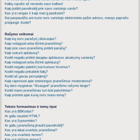
Kalbų sąraše aš nerandu savo kalbos!
Kaip įsidėti paveikslėlį prie savo vartotojo vardo?
Kas yra rangas ir kaip man jį pasikeisti?
Kai paspaudžiu ant kurio nors vartotojo elektroninio pašto adreso, manęs paprašo
prisijungti. Kodėl?
Rašymo veiksmai
Kaip ką nors parašyti į diskusijas?
Kaip redaguoti arba ištrinti pranešimą?
Kaip prie savo pranešimų pridėti parašą?
Kaip sukurti apklausą?
Kodėl negaliu pridėti daugiau apklausos atsakymų variantų?
Kaip redaguoti arba ištrinti apklausą?
Kodėl negaliu patekti į kai kuriuos forumus?
Kodėl negaliu prikabinti failų?
Kodėl aš gavau perspėjimą?
Kaip raportuoti apie neteisingus pranešimus moderatoriui?
Ką daro mygtukas “Išsaugoti” pranešimo rašymo lange?
Kodėl mano pranešimas turi būti patvirtintas?
Kaip priminti apie kurią nors mano temą?
Teksto formavimas ir temų tipai
Kas yra BBKodas?
Ar galiu naudoti HTML?
Kas yra šypsenėlės?
Ar galiu į pranešimą įtraukti paveikslėlį?
Kas yra labai svarbūs pranešimai?
Kas yra svarbios temos?
Kas yra dažnos temos?