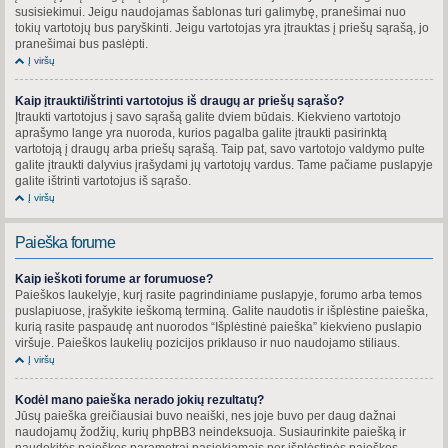
susisiekimui. Jeigu naudojamas šablonas turi galimybę, pranešimai nuo
tokių vartotojų bus paryškinti. Jeigu vartotojas yra įtrauktas į priešų sąrašą, jo
pranešimai bus paslėpti.
Į viršų
Kaip įtraukti/ištrinti vartotojus iš draugų ar priešų sąrašo?
Įtraukti vartotojus į savo sąrašą galite dviem būdais. Kiekvieno vartotojo
aprašymo lange yra nuoroda, kurios pagalba galite įtraukti pasirinktą
vartotoją į draugų arba priešų sąrašą. Taip pat, savo vartotojo valdymo pulte
galite įtraukti dalyvius įrašydami jų vartotojų vardus. Tame pačiame puslapyje
galite ištrinti vartotojus iš sąrašo.
Į viršų
Paieška forume
Kaip ieškoti forume ar forumuose?
Paieškos laukelyje, kurį rasite pagrindiniame puslapyje, forumo arba temos
puslapiuose, įrašykite ieškomą terminą. Galite naudotis ir išplėstine paieška,
kurią rasite paspaudę ant nuorodos “Išplėstinė paieška” kiekvieno puslapio
viršuje. Paieškos laukelių pozicijos priklauso ir nuo naudojamo stiliaus.
Į viršų
Kodėl mano paieška nerado jokių rezultatų?
Jūsų paieška greičiausiai buvo neaiški, nes joje buvo per daug dažnai
naudojamų žodžių, kurių phpBB3 neindeksuoja. Susiaurinkite paiešką ir
naudokitės paieškos parametrai pasiekiamais per išplėstinės paieškos