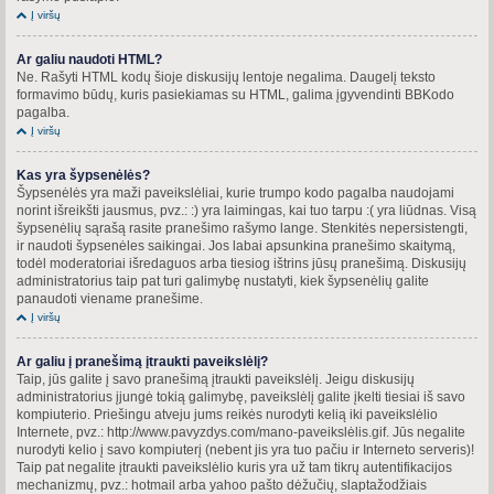
Į viršų
Ar galiu naudoti HTML?
Ne. Rašyti HTML kodų šioje diskusijų lentoje negalima. Daugelį teksto
formavimo būdų, kuris pasiekiamas su HTML, galima įgyvendinti BBKodo
pagalba.
Į viršų
Kas yra šypsenėlės?
Šypsenėlės yra maži paveikslėliai, kurie trumpo kodo pagalba naudojami
norint išreikšti jausmus, pvz.: :) yra laimingas, kai tuo tarpu :( yra liūdnas. Visą
šypsenėlių sąrašą rasite pranešimo rašymo lange. Stenkitės nepersistengti,
ir naudoti šypsenėles saikingai. Jos labai apsunkina pranešimo skaitymą,
todėl moderatoriai išredaguos arba tiesiog ištrins jūsų pranešimą. Diskusijų
administratorius taip pat turi galimybę nustatyti, kiek šypsenėlių galite
panaudoti viename pranešime.
Į viršų
Ar galiu į pranešimą įtraukti paveikslėlį?
Taip, jūs galite į savo pranešimą įtraukti paveikslėlį. Jeigu diskusijų
administratorius įjungė tokią galimybę, paveikslėlį galite įkelti tiesiai iš savo
kompiuterio. Priešingu atveju jums reikės nurodyti kelią iki paveikslėlio
Internete, pvz.: http://www.pavyzdys.com/mano-paveikslėlis.gif. Jūs negalite
nurodyti kelio į savo kompiuterį (nebent jis yra tuo pačiu ir Interneto serveris)!
Taip pat negalite įtraukti paveikslėlio kuris yra už tam tikrų autentifikacijos
mechanizmų, pvz.: hotmail arba yahoo pašto dėžučių, slaptažodžiais