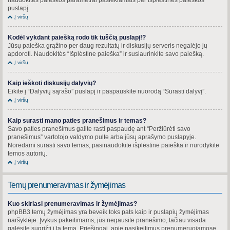
puslapį.
Į viršų
Kodėl vykdant paiešką rodo tik tuščią puslapį!?
Jūsų paieška grąžino per daug rezultatų ir diskusijų serveris negalėjo jų
apdoroti. Naudokitės “Išplėstine paieška” ir susiaurinkite savo paiešką.
Į viršų
Kaip ieškoti diskusijų dalyvių?
Eikite į “Dalyvių sąrašo” puslapį ir paspauskite nuorodą “Surasti dalyvį”.
Į viršų
Kaip surasti mano paties pranešimus ir temas?
Savo paties pranešimus galite rasti paspaudę ant “Peržiūrėti savo
pranešimus” vartotojo valdymo pulte arba jūsų aprašymo puslapyje.
Norėdami surasti savo temas, pasinaudokite išplėstine paieška ir nurodykite
temos autorių.
Į viršų
Temų prenumeravimas ir žymėjimas
Kuo skiriasi prenumeravimas ir žymėjimas?
phpBB3 temų žymėjimas yra beveik toks pats kaip ir puslapių žymėjimas
naršyklėje. Įvykus pakeitimams, jūs negausite pranešimo, tačiau visada
galėsite sugrįžti į tą temą. Priešingai, apie pasikeitimus prenumeruojamose