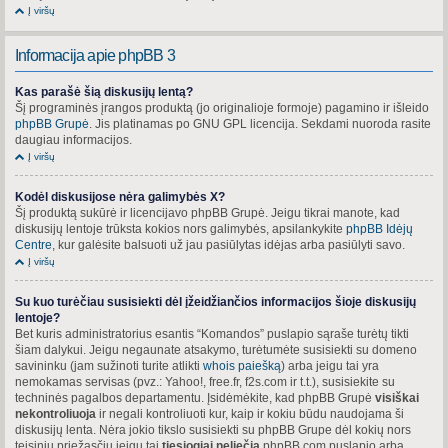
Į viršų
Informacija apie phpBB 3
Kas parašė šią diskusijų lentą?
Šį programinės įrangos produktą (jo originalioje formoje) pagamino ir išleido
phpBB Grupė
. Jis platinamas po GNU GPL licencija. Sekdami nuoroda rasite
daugiau informacijos.
Į viršų
Kodėl diskusijose nėra galimybės X?
Šį produktą sukūrė ir licencijavo phpBB Grupė. Jeigu tikrai manote, kad
diskusijų lentoje trūksta kokios nors galimybės, apsilankykite
phpBB Idėjų
Centre
, kur galėsite balsuoti už jau pasiūlytas idėjas arba pasiūlyti savo.
Į viršų
Su kuo turėčiau susisiekti dėl įžeidžiančios informacijos šioje diskusijų
lentoje?
Bet kuris administratorius esantis “Komandos” puslapio sąraše turėtų tikti
šiam dalykui. Jeigu negaunate atsakymo, turėtumėte susisiekti su domeno
savininku (jam sužinoti turite atlikti
whois paiešką
) arba jeigu tai yra
nemokamas servisas (pvz.: Yahoo!, free.fr, f2s.com ir t.t.), susisiekite su
techninės pagalbos departamentu. Įsidėmėkite, kad phpBB Grupė
visiškai
nekontroliuoja
ir negali kontroliuoti kur, kaip ir kokiu būdu naudojama ši
diskusijų lenta. Nėra jokio tikslo susisiekti su phpBB Grupe dėl kokių nors
teisinių priežasčių jeigu tai
tiesiogiai neliečia
phpBB.com puslapio arba