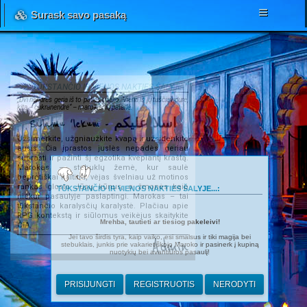
Surask savo pasaką
TŪKSTANČIO IR VIENOS NAKTIES ŠALYJE...
„Dvi nendrės geria iš to paties upelio. Viena iš jų tuščiavidurė,
kita – cukranendrė“ – marokiečių patarlė.
Salamu 'lekum - اسلا عليكم
Užsimerkite, užgniaužkite kvapą ir užsidenkite
ausis. Čia įprastos juslės nepadės geriau
suprasti ir pažinti šį egzotika kvepiantį kraštą.
Marokas – stebuklų žemė, kur saulė
beprotiškai kaitina, vėjas švelniau už motinos
rankas glosto Jūsų kūnus, o žmonės kaip
TŪKSTANČIO IR VIENOS NAKTIES ŠALYJE...:
niekur pasaulyje paslaptingi. Marokas – tai
tūkstančio karalysčių karalystė. Plačiau apie
RPG kontekstą ir siūlomus veikėjus skaitykite
Mrehba, tautieti ar tiesiog pakeleivi!
ČIA
.
Jei tavo širdis tyra, kaip vaiko, esi smalsus ir tiki magija bei
Admin
stebuklais, junkis prie vakarietiškojo Maroko ir pasinerk į kupiną
nuotykių bei avantiūros pasaulį!
PRISIJUNGTI
REGISTRUOTIS
NERODYTI