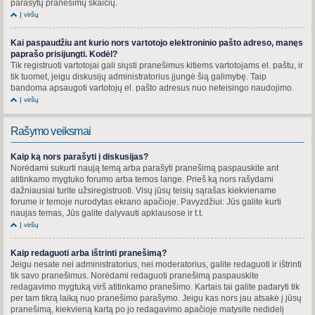
parašytų pranešimų skaičių.
Į viršų
Kai paspaudžiu ant kurio nors vartotojo elektroninio pašto adreso, manęs
paprašo prisijungti. Kodėl?
Tik registruoti vartotojai gali siųsti pranešimus kitiems vartotojams el. paštu, ir
tik tuomet, jeigu diskusijų administratorius įjungė šią galimybę. Taip
bandoma apsaugoti vartotojų el. pašto adresus nuo neteisingo naudojimo.
Į viršų
Rašymo veiksmai
Kaip ką nors parašyti į diskusijas?
Norėdami sukurti naują temą arba parašyti pranešimą paspauskite ant
atitinkamo mygtuko forumo arba temos lange. Prieš ką nors rašydami
dažniausiai turite užsiregistruoti. Visų jūsų teisių sąrašas kiekviename
forume ir temoje nurodytas ekrano apačioje. Pavyzdžiui: Jūs galite kurti
naujas temas, Jūs galite dalyvauti apklausose ir t.t.
Į viršų
Kaip redaguoti arba ištrinti pranešimą?
Jeigu nesate nei administratorius, nei moderatorius, galite redaguoti ir ištrinti
tik savo pranešimus. Norėdami redaguoti pranešimą paspauskite
redagavimo mygtuką virš atitinkamo pranešimo. Kartais tai galite padaryti tik
per tam tikrą laiką nuo pranešimo parašymo. Jeigu kas nors jau atsakė į jūsų
pranešimą, kiekvieną kartą po jo redagavimo apačioje matysite nedidelį