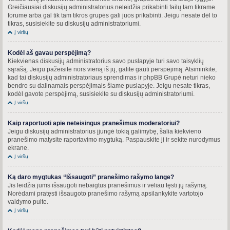
Greičiausiai diskusijų administratorius neleidžia prikabinti failų tam tikrame
forume arba gal tik tam tikros grupės gali juos prikabinti. Jeigu nesate dėl to
tikras, susisiekite su diskusijų administratoriumi.
Į viršų
Kodėl aš gavau perspėjimą?
Kiekvienas diskusijų administratorius savo puslapyje turi savo taisyklių
sąrašą. Jeigu pažeisite nors vieną iš jų, galite gauti perspėjimą. Atsiminkite,
kad tai diskusijų administratoriaus sprendimas ir phpBB Grupė neturi nieko
bendro su dalinamais perspėjimais šiame puslapyje. Jeigu nesate tikras,
kodėl gavote perspėjimą, susisiekite su diskusijų administratoriumi.
Į viršų
Kaip raportuoti apie neteisingus pranešimus moderatoriui?
Jeigu diskusijų administratorius įjungė tokią galimybę, šalia kiekvieno
pranešimo matysite raportavimo mygtuką. Paspauskite jį ir sekite nurodymus
ekrane.
Į viršų
Ką daro mygtukas “Išsaugoti” pranešimo rašymo lange?
Jis leidžia jums išsaugoti nebaigtus pranešimus ir vėliau tęsti jų rašymą.
Norėdami pratęsti išsaugoto pranešimo rašymą apsilankykite vartotojo
valdymo pulte.
Į viršų