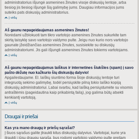
administratorius išjungė asmenines žinutes visoje diskusijų lentoje, arba
tiesiog jis tiesiog išjungė šią galimybę jums. Daugiau informacijos jums
suteiks pats diskusijų administratorius.
Į viršų
Aš gaunu nepageidaujamas asmenines žinutes!
Norėdami užblokuoti tam tikro vartotojo asmenines žinutes sukurkite tam
skirtą taisyklę savo vartotojo valdymo pulte. Jeigu nuo kurio nors vartotojo
gaunate įžeidžiančias asmenines žinutes, susisiekite su diskusijų
administratoriumi. Jis gali išjungti asmenines žinutes tokiems vartotojams.
Į viršų
Aš gaunu nepageidaujamus laiškus ir internetines šiukšles (spam) į savo
pašto dėžutę nuo kažkurio šių diskusijų dalyvio!
Apgailestaujame. El. laiškų siuntimo forma šioje diskusijų lentoje turi
integruotą sekimo galimybę, todėl persiųskite pilną tokio laiško kopiją
diskusijų administratoriui. Labai svarbu, kad laišką persiųstumėte su visomis
antraštėmis (pageidautina kaip prikabintą failą), jog galima būtų atsekti
kenkiantį vartotoją.
Į viršų
Draugai ir priešai
Kas yra mano draugų ir priešų sąrašai?
Į šiuos sąrašus galite įtraukti kitus diskusijų dalyvius. Vartotojai, kurie yra
įtraukti į jūsų draugų sąrašą, bus rodomi vartotojo valdymo pulte greitam