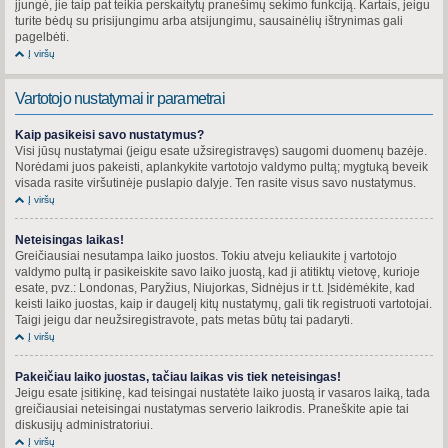
įjungė, jie taip pat teikia perskaitytų pranešimų sekimo funkciją. Kartais, jeigu
turite bėdų su prisijungimu arba atsijungimu, sausainėlių ištrynimas gali
pagelbėti.
Į viršų
Vartotojo nustatymai ir parametrai
Kaip pasikeisi savo nustatymus?
Visi jūsų nustatymai (jeigu esate užsiregistravęs) saugomi duomenų bazėje.
Norėdami juos pakeisti, aplankykite vartotojo valdymo pultą; mygtuką beveik
visada rasite viršutinėje puslapio dalyje. Ten rasite visus savo nustatymus.
Į viršų
Neteisingas laikas!
Greičiausiai nesutampa laiko juostos. Tokiu atveju keliaukite į vartotojo
valdymo pultą ir pasikeiskite savo laiko juostą, kad ji atitiktų vietovę, kurioje
esate, pvz.: Londonas, Paryžius, Niujorkas, Sidnėjus ir t.t. Įsidėmėkite, kad
keisti laiko juostas, kaip ir daugelį kitų nustatymų, gali tik registruoti vartotojai.
Taigi jeigu dar neužsiregistravote, pats metas būtų tai padaryti.
Į viršų
Pakeičiau laiko juostas, tačiau laikas vis tiek neteisingas!
Jeigu esate įsitikinę, kad teisingai nustatėte laiko juostą ir vasaros laiką, tada
greičiausiai neteisingai nustatymas serverio laikrodis. Praneškite apie tai
diskusijų administratoriui.
Į viršų