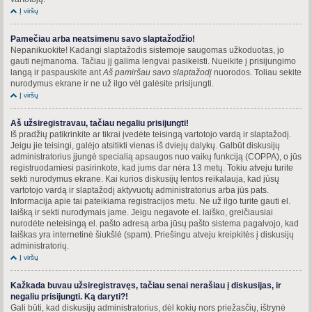
Į viršų
Pamečiau arba neatsimenu savo slaptažodžio!
Nepanikuokite! Kadangi slaptažodis sistemoje saugomas užkoduotas, jo
gauti neįmanoma. Tačiau jį galima lengvai pasikeisti. Nueikite į prisijungimo
langą ir paspauskite ant
Aš pamiršau savo slaptažodį
nuorodos. Toliau sekite
nurodymus ekrane ir ne už ilgo vėl galėsite prisijungti.
Į viršų
Aš užsiregistravau, tačiau negaliu prisijungti!
Iš pradžių patikrinkite ar tikrai įvedėte teisingą vartotojo vardą ir slaptažodį.
Jeigu jie teisingi, galėjo atsitikti vienas iš dviejų dalykų. Galbūt diskusijų
administratorius įjungė specialią apsaugos nuo vaikų funkciją (COPPA), o jūs
registruodamiesi pasirinkote, kad jums dar nėra 13 metų. Tokiu atveju turite
sekti nurodymus ekrane. Kai kurios diskusijų lentos reikalauja, kad jūsų
vartotojo vardą ir slaptažodį aktyvuotų administratorius arba jūs pats.
Informacija apie tai pateikiama registracijos metu. Ne už ilgo turite gauti el.
laišką ir sekti nurodymais jame. Jeigu negavote el. laiško, greičiausiai
nurodėte neteisingą el. pašto adresą arba jūsų pašto sistema pagalvojo, kad
laiškas yra internetinė šiukšlė (spam). Priešingu atveju kreipkitės į diskusijų
administratorių.
Į viršų
Kažkada buvau užsiregistravęs, tačiau senai nerašiau į diskusijas, ir
negaliu prisijungti. Ką daryti?!
Gali būti, kad diskusijų administratorius, dėl kokių nors priežasčių, ištrynė