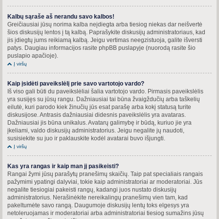
Kalbų sąraše aš nerandu savo kalbos!
Greičiausiai jūsų norima kalba neįdiegta arba tiesiog niekas dar neišvertė
šios diskusijų lentos į tą kalbą. Paprašykite diskusijų administratoriaus, kad
jis įdiegtų jums reikiamą kalbą. Jeigu vertimas neegzistuoja, galite išversti
patys. Daugiau informacijos rasite phpBB puslapyje (nuorodą rasite šio
puslapio apačioje).
Į viršų
Kaip įsidėti paveikslėlį prie savo vartotojo vardo?
Iš viso gali būti du paveikslėliai šalia vartotojo vardo. Pirmasis paveikslėlis
yra susijęs su jūsų rangu. Dažniausiai tai būna žvaigždučių arba taškelių
eilutė, kuri parodo kiek žinučių jūs esat parašę arba kokį statusą turite
diskusijose. Antrasis dažniausiai didesnis paveikslėlis yra avataras.
Dažniausiai jis būna unikalus. Avatarų galimybę ir būdą, kuriuo jie yra
įkeliami, valdo diskusijų administratorius. Jeigu negalite jų naudoti,
susisiekite su juo ir paklauskite kodėl avatarai buvo išjungti.
Į viršų
Kas yra rangas ir kaip man jį pasikeisti?
Rangai žymi jūsų parašytų pranešimų skaičių. Taip pat specialiais rangais
pažymimi ypatingi dalyviai, tokie kaip administratoriai ar moderatoriai. Jūs
negalite tiesiogiai pakeisti rangų, kadangi juos nustato diskusijų
administratorius. Nerašinėkite nereikalingų pranešimų vien tam, kad
pakeltumėte savo rangą. Daugumoje diskusijų lentų toks elgesys yra
netoleruojamas ir moderatoriai arba administratoriai tiesiog sumažins jūsų