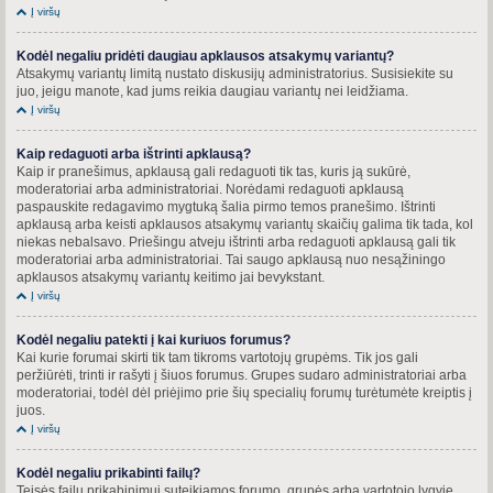
Į viršų
Kodėl negaliu pridėti daugiau apklausos atsakymų variantų?
Atsakymų variantų limitą nustato diskusijų administratorius. Susisiekite su
juo, jeigu manote, kad jums reikia daugiau variantų nei leidžiama.
Į viršų
Kaip redaguoti arba ištrinti apklausą?
Kaip ir pranešimus, apklausą gali redaguoti tik tas, kuris ją sukūrė,
moderatoriai arba administratoriai. Norėdami redaguoti apklausą
paspauskite redagavimo mygtuką šalia pirmo temos pranešimo. Ištrinti
apklausą arba keisti apklausos atsakymų variantų skaičių galima tik tada, kol
niekas nebalsavo. Priešingu atveju ištrinti arba redaguoti apklausą gali tik
moderatoriai arba administratoriai. Tai saugo apklausą nuo nesąžiningo
apklausos atsakymų variantų keitimo jai bevykstant.
Į viršų
Kodėl negaliu patekti į kai kuriuos forumus?
Kai kurie forumai skirti tik tam tikroms vartotojų grupėms. Tik jos gali
peržiūrėti, trinti ir rašyti į šiuos forumus. Grupes sudaro administratoriai arba
moderatoriai, todėl dėl priėjimo prie šių specialių forumų turėtumėte kreiptis į
juos.
Į viršų
Kodėl negaliu prikabinti failų?
Teisės failų prikabinimui suteikiamos forumo, grupės arba vartotojo lygyje.