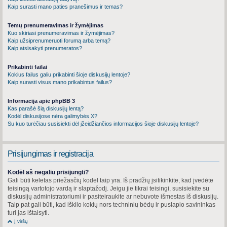
Kaip surasti mano paties pranešimus ir temas?
Temų prenumeravimas ir žymėjimas
Kuo skiriasi prenumeravimas ir žymėjimas?
Kaip užsiprenumeruoti forumą arba temą?
Kaip atsisakyti prenumeratos?
Prikabinti failai
Kokius failus galiu prikabinti šioje diskusijų lentoje?
Kaip surasti visus mano prikabintus failus?
Informacija apie phpBB 3
Kas parašė šią diskusijų lentą?
Kodėl diskusijose nėra galimybės X?
Su kuo turėčiau susisiekti dėl įžeidžiančios informacijos šioje diskusijų lentoje?
Prisijungimas ir registracija
Kodėl aš negaliu prisijungti?
Gali būti keletas priežasčių kodėl taip yra. Iš pradžių įsitikinkite, kad įvedėte
teisingą vartotojo vardą ir slaptažodį. Jeigu jie tikrai teisingi, susisiekite su
diskusijų administratoriumi ir pasiteiraukite ar nebuvote išmestas iš diskusijų.
Taip pat gali būti, kad iškilo kokių nors techninių bėdų ir puslapio savininkas
turi jas ištaisyti.
Į viršų