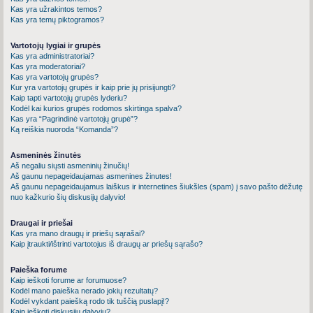
Kas yra užrakintos temos?
Kas yra temų piktogramos?
Vartotojų lygiai ir grupės
Kas yra administratoriai?
Kas yra moderatoriai?
Kas yra vartotojų grupės?
Kur yra vartotojų grupės ir kaip prie jų prisijungti?
Kaip tapti vartotojų grupės lyderiu?
Kodėl kai kurios grupės rodomos skirtinga spalva?
Kas yra “Pagrindinė vartotojų grupė”?
Ką reiškia nuoroda “Komanda”?
Asmeninės žinutės
Aš negaliu siųsti asmeninių žinučių!
Aš gaunu nepageidaujamas asmenines žinutes!
Aš gaunu nepageidaujamus laiškus ir internetines šiukšles (spam) į savo pašto dėžutę
nuo kažkurio šių diskusijų dalyvio!
Draugai ir priešai
Kas yra mano draugų ir priešų sąrašai?
Kaip įtraukti/ištrinti vartotojus iš draugų ar priešų sąrašo?
Paieška forume
Kaip ieškoti forume ar forumuose?
Kodėl mano paieška nerado jokių rezultatų?
Kodėl vykdant paiešką rodo tik tuščią puslapį!?
Kaip ieškoti diskusijų dalyvių?