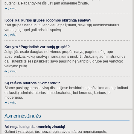
būtent jis. Pabandykite išsiųsti jam asmeninę žinutę.
Į viršų
Kodėl kai kurios grupės rodomos skirtinga spalva?
Kad grupės nariai būtų lengviau atpažįstami, diskusijų administratorius
vartotojų grupei gali priskirti spalvą.
Į viršų
Kas yra “Pagrindinė vartotojų grupė”?
Jeigu jūs esate daugiau nei vienos grupės narys, pagrindinė grupė
apsprendžia, kokią spalvą ir rangą jums priskirti. Diskusijų administratorius
gali suteikti teises pasikeisti savo pagrindinę vartotojų grupę per vartotojo
valdymo pultą.
Į viršų
Ką reiškia nuoroda “Komanda”?
Šiame puslapyje rasite visą diskusijose besidarbuojančią komandą įskaitant
diskusijų administratorius ir moderatorius, bei forumus, kuriuos jie
moderuoja.
Į viršų
Asmeninės žinutės
Aš negaliu siųsti asmeninių žinučių!
Galimi trys atvejai; jūs neužsiregistravote ir/arba neprisijungėte,