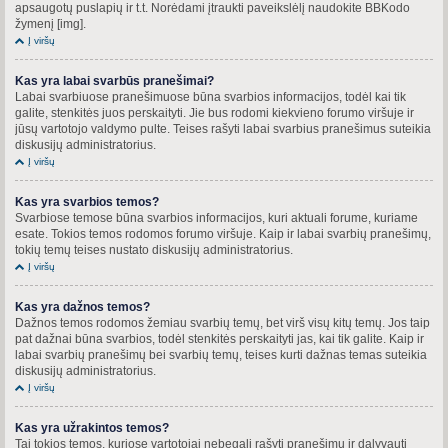
apsaugotų puslapių ir t.t. Norėdami įtraukti paveikslėlį naudokite BBKodo
žymenį [img].
Į viršų
Kas yra labai svarbūs pranešimai?
Labai svarbiuose pranešimuose būna svarbios informacijos, todėl kai tik
galite, stenkitės juos perskaityti. Jie bus rodomi kiekvieno forumo viršuje ir
jūsų vartotojo valdymo pulte. Teises rašyti labai svarbius pranešimus suteikia
diskusijų administratorius.
Į viršų
Kas yra svarbios temos?
Svarbiose temose būna svarbios informacijos, kuri aktuali forume, kuriame
esate. Tokios temos rodomos forumo viršuje. Kaip ir labai svarbių pranešimų,
tokių temų teises nustato diskusijų administratorius.
Į viršų
Kas yra dažnos temos?
Dažnos temos rodomos žemiau svarbių temų, bet virš visų kitų temų. Jos taip
pat dažnai būna svarbios, todėl stenkitės perskaityti jas, kai tik galite. Kaip ir
labai svarbių pranešimų bei svarbių temų, teises kurti dažnas temas suteikia
diskusijų administratorius.
Į viršų
Kas yra užrakintos temos?
Tai tokios temos, kuriose vartotojai nebegali rašyti pranešimų ir dalyvauti