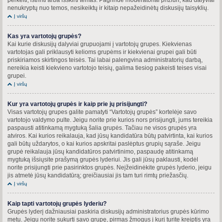
nenukryptų nuo temos, nesikeiktų ir kitaip nepažeidinėtų diskusijų taisyklių.
Į viršų
Kas yra vartotojų grupės?
Kai kurie diskusijų dalyviai grupuojami į vartotojų grupes. Kiekvienas
vartotojas gali priklausyti kelioms grupėms ir kiekvienai grupei gali būti
priskiriamos skirtingos teisės. Tai labai palengvina administratorių darbą,
nereikia keisti kiekvieno vartotojo teisių, galima tiesiog pakeisti teises visai
grupei.
Į viršų
Kur yra vartotojų grupės ir kaip prie jų prisijungti?
Visas vartotojų grupes galite pamatyti “Vartotojų grupės” kortelėje savo
vartotojo valdymo pulte. Jeigu norite prie kurios nors prisijungti, jums tereikia
paspausti atitinkamą mygtuką šalia grupės. Tačiau ne visos grupės yra
atviros. Kai kurios reikalauja, kad jūsų kandidatūra būtų patvirtinta, kai kurios
gali būtų uždarytos, o kai kurios apskritai paslėptus grupių sąraše. Jeigu
grupė reikalauja jūsų kandidatūros patvirtinimo, paspaudę atitinkamą
mygtuką išsiųsite prašymą grupės lyderiui. Jis gali jūsų paklausti, kodėl
norite prisijungti prie pasirinktos grupės. Neįžeidinėkite grupės lyderio, jeigu
jis atmetė jūsų kandidatūrą; greičiausiai jis tam turi rimtų priežasčių.
Į viršų
Kaip tapti vartotojų grupės lyderiu?
Grupės lyderį dažniausiai paskiria diskusijų administratorius grupės kūrimo
metu. Jeigu norite sukurti savo grupę, pirmas žmogus į kurį turite kreiptis yra