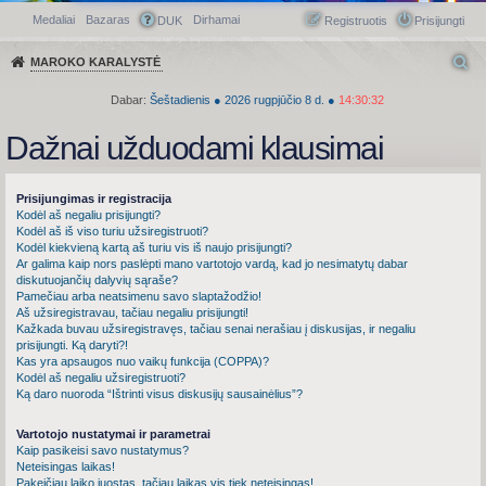
Medaliai
Bazaras
Dirhamai
Greitasis meniu
DUK
Registruotis
Prisijungti
MAROKO KARALYSTĖ
Dabar:
Šeštadienis
●
2026
rugpjūčio 8 d.
●
14:30:33
Dažnai užduodami klausimai
Prisijungimas ir registracija
Kodėl aš negaliu prisijungti?
Kodėl aš iš viso turiu užsiregistruoti?
Kodėl kiekvieną kartą aš turiu vis iš naujo prisijungti?
Ar galima kaip nors paslėpti mano vartotojo vardą, kad jo nesimatytų dabar
diskutuojančių dalyvių sąraše?
Pamečiau arba neatsimenu savo slaptažodžio!
Aš užsiregistravau, tačiau negaliu prisijungti!
Kažkada buvau užsiregistravęs, tačiau senai nerašiau į diskusijas, ir negaliu
prisijungti. Ką daryti?!
Kas yra apsaugos nuo vaikų funkcija (COPPA)?
Kodėl aš negaliu užsiregistruoti?
Ką daro nuoroda “Ištrinti visus diskusijų sausainėlius”?
Vartotojo nustatymai ir parametrai
Kaip pasikeisi savo nustatymus?
Neteisingas laikas!
Pakeičiau laiko juostas, tačiau laikas vis tiek neteisingas!