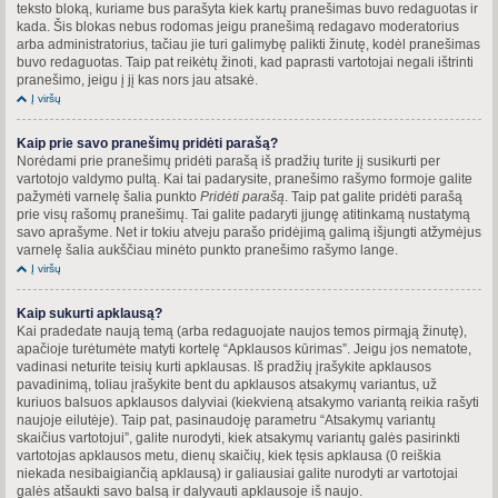
teksto bloką, kuriame bus parašyta kiek kartų pranešimas buvo redaguotas ir
kada. Šis blokas nebus rodomas jeigu pranešimą redagavo moderatorius
arba administratorius, tačiau jie turi galimybę palikti žinutę, kodėl pranešimas
buvo redaguotas. Taip pat reikėtų žinoti, kad paprasti vartotojai negali ištrinti
pranešimo, jeigu į jį kas nors jau atsakė.
Į viršų
Kaip prie savo pranešimų pridėti parašą?
Norėdami prie pranešimų pridėti parašą iš pradžių turite jį susikurti per
vartotojo valdymo pultą. Kai tai padarysite, pranešimo rašymo formoje galite
pažymėti varnelę šalia punkto
Pridėti parašą
. Taip pat galite pridėti parašą
prie visų rašomų pranešimų. Tai galite padaryti įjungę atitinkamą nustatymą
savo aprašyme. Net ir tokiu atveju parašo pridėjimą galimą išjungti atžymėjus
varnelę šalia aukščiau minėto punkto pranešimo rašymo lange.
Į viršų
Kaip sukurti apklausą?
Kai pradedate naują temą (arba redaguojate naujos temos pirmąją žinutę),
apačioje turėtumėte matyti kortelę “Apklausos kūrimas”. Jeigu jos nematote,
vadinasi neturite teisių kurti apklausas. Iš pradžių įrašykite apklausos
pavadinimą, toliau įrašykite bent du apklausos atsakymų variantus, už
kuriuos balsuos apklausos dalyviai (kiekvieną atsakymo variantą reikia rašyti
naujoje eilutėje). Taip pat, pasinaudoję parametru “Atsakymų variantų
skaičius vartotojui”, galite nurodyti, kiek atsakymų variantų galės pasirinkti
vartotojas apklausos metu, dienų skaičių, kiek tęsis apklausa (0 reiškia
niekada nesibaigiančią apklausą) ir galiausiai galite nurodyti ar vartotojai
galės atšaukti savo balsą ir dalyvauti apklausoje iš naujo.