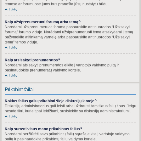
temose ar forumuose jums bus pranešta jūsų nustatytu būdu.
Į viršų
Kaip užsiprenumeruoti forumą arba temą?
Norėdami užsiprenumeruoti forumą paspauskite ant nuorodos “Užsisakyti
forumą” forumo viduje. Norėdami užsiprenumeruoti temą atsakydami į temą
pažymėkite atitinkamą varnelę arba paspauskite ant nuorodos “Užsisakyti
temą” temos viduje.
Į viršų
Kaip atsisakyti prenumeratos?
Norėdami atsisakyti prenumeratos eikite į vartotojo valdymo pultą ir
pasinaudokite prenumeratų valdymo kortele.
Į viršų
Prikabinti failai
Kokius failus galiu prikabinti šioje diskusijų lentoje?
Diskusijų administratorius gali leisti arba uždrausti tam tikrus failų tipus. Jeigu
nesate tikri, kurie tipai leidžiami, susisiekite su diskusijų administratoriumi.
Į viršų
Kaip surasti visus mano prikabintus failus?
Norėdami peržiūrėti savo prikabintų failų sąrašą eikite į vartotojo valdymo
pultą ir pasinaudokite prikabintų failų valdymo kortele.