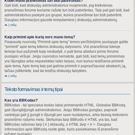
Kodėl mano pranešimas turi būti patvirtintas?
Gali būti, kad diskusijų administratorius nusprendė, jog kiekvienas
pranešimas forume kuriame rašote turi būti patvirtintas. Taip pat gali būti, kad
administratorius paskyrė jus grupei, kurios pranešimai turi būti patvirtinti.
Daugiau informacijos gausite kreipdamiesi į diskusijų administratorių.
Į viršų
Kaip priminti apie kurią nors mano temą?
Paspaudę nuorodą “Priminti apie temą” temos peržiūrėjimo puslapyje galite
"priminti" apie temą kitiems diskusijų dalyviams. Visi pranešimai tokioje
temoje bus pažymėti kaip neskaityti, o pati tema atsidurs pirmo forumo
puslapio viršuje. Jeigu nuorodos nematote, gali būti, kad temų priminimas
yra išjungtas arba nepasiektas laiko tarpas, nuo kuriuo leidžiama priminti
apie temą. Apie temą taip pat galima priminti ir paprasčiausiai atsakant į ją,
tačiau įsitikinkite, kad tai leidžia diskusijų taisyklės.
Į viršų
Teksto formavimas ir temų tipai
Kas yra BBKodas?
BBKodas - tai specialus kodas labai primenantis HTML. Globaliai BBKodą
gali išjungti/įjungti administratorius. Jeigu BBKodas įjungtas, paprasti
vartotojai gali jį įjungti ir išjungti per savo nustatymus, arba tiesiog kiekvieno
pranešimo rašymo metu. Skirtumas tarp BBKodo ir HTML yra tas, kad
BBKodas rašomas tarp [ ir ] skliaustų, o HTML tarp < ir >. Daugiau
informacijos apie BBKodą rasite gide, kuris pasiekiamas iš pranešimo
rašymo puslapio.