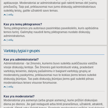
apklausoje. Moderatoriai ar administratoriai gali rakinti temas dėl įvairių
priežasčių. Taip pat, priklausomai nuo jums diskusijų administratoriaus
suteiktų teisių, galite užrakinti savo temas.
Į viršų
Kas yra temų piktogramos?
Temų piktogramos yra autoriaus pasirinktas paveikslėlis, kuris apibūdina
temos turinį. Galimybę naudoti temų piktogramas nustato diskusijų
administratorius.
Į viršų
Vartotojų lygiai ir grupės
Kas yra administratoriai?
Administratoriai - tai žmonės, kuriems buvo suteikta aukščiausia valdžia
visoje diskusijų lentoje. Šie žmonės gali kontroliuoti viską, pradedant
vartotojų teisėmis, dalyvių pašalinimu ir baigiant vartotojų grupių ar
moderatorių paskyrimu, priklausomai nuo to kokias jiems teises suteikė
diskusijų įkūrėjas. Tas pats diskusijų įkūrėjas jiems gali suteikti pilnas
moderatoriaus teises visuose forumuose.
Į viršų
Kas yra moderatoriai?
Moderatoriai yra asmenys (arba grupė asmenų), kurie prižiūri diskusijas
diena po dienos. Jie gali redaguoti arba trinti pranešimus, užrakinti, atrakinti,
perkelti, ištrinti arba išskirti temas. Pagrinde moderatoriai prižiūri, kad dalyviai