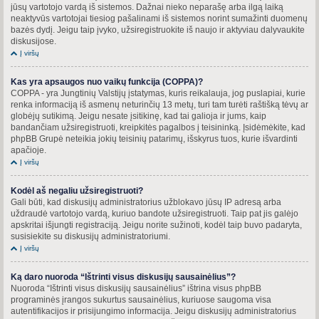
jūsų vartotojo vardą iš sistemos. Dažnai nieko neparašę arba ilgą laiką
neaktyvūs vartotojai tiesiog pašalinami iš sistemos norint sumažinti duomenų
bazės dydį. Jeigu taip įvyko, užsiregistruokite iš naujo ir aktyviau dalyvaukite
diskusijose.
Į viršų
Kas yra apsaugos nuo vaikų funkcija (COPPA)?
COPPA - yra Jungtinių Valstijų įstatymas, kuris reikalauja, jog puslapiai, kurie
renka informaciją iš asmenų neturinčių 13 metų, turi tam turėti raštišką tėvų ar
globėjų sutikimą. Jeigu nesate įsitikinę, kad tai galioja ir jums, kaip
bandančiam užsiregistruoti, kreipkitės pagalbos į teisininką. Įsidėmėkite, kad
phpBB Grupė neteikia jokių teisinių patarimų, išskyrus tuos, kurie išvardinti
apačioje.
Į viršų
Kodėl aš negaliu užsiregistruoti?
Gali būti, kad diskusijų administratorius užblokavo jūsų IP adresą arba
uždraudė vartotojo vardą, kuriuo bandote užsiregistruoti. Taip pat jis galėjo
apskritai išjungti registraciją. Jeigu norite sužinoti, kodėl taip buvo padaryta,
susisiekite su diskusijų administratoriumi.
Į viršų
Ką daro nuoroda “Ištrinti visus diskusijų sausainėlius”?
Nuoroda “Ištrinti visus diskusijų sausainėlius” ištrina visus phpBB
programinės įrangos sukurtus sausainėlius, kuriuose saugoma visa
autentifikacijos ir prisijungimo informacija. Jeigu diskusijų administratorius