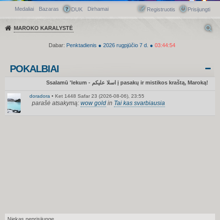
Medaliai
Bazaras
Dirhamai
Greitasis meniu
DUK
Registruotis
Prisijungti
MAROKO KARALYSTĖ
Dabar:
Penktadienis
●
2026
rugpjūčio 7 d.
●
03:44:54
POKALBIAI
Ssalamū 'lekum - اسلا عليكم į pasakų ir mistikos kraštą, Maroką!
doradora
•
Ket 1448 Safar 23 (2026-08-06), 23:55
parašė atsakymą:
wow gold
in
Tai kas svarbiausia
Niekas neprisijungę