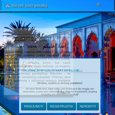
Surask savo pasaką
TŪKSTANČIO IR VIENOS NAKTIES ŠALYJE...
„Dvi nendrės geria iš to paties upelio. Viena iš jų tuščiavidurė,
kita – cukranendrė“ – marokiečių patarlė.
Salamu 'lekum - اسلا عليكم
Užsimerkite, užgniaužkite kvapą ir užsidenkite
ausis. Čia įprastos juslės nepadės geriau
suprasti ir pažinti šį egzotika kvepiantį kraštą.
Marokas – stebuklų žemė, kur saulė
beprotiškai kaitina, vėjas švelniau už motinos
rankas glosto Jūsų kūnus, o žmonės kaip
TŪKSTANČIO IR VIENOS NAKTIES ŠALYJE...:
niekur pasaulyje paslaptingi. Marokas – tai
tūkstančio karalysčių karalystė. Plačiau apie
RPG kontekstą ir siūlomus veikėjus skaitykite
Mrehba, tautieti ar tiesiog pakeleivi!
ČIA
.
Jei tavo širdis tyra, kaip vaiko, esi smalsus ir tiki magija bei
Admin
stebuklais, junkis prie vakarietiškojo Maroko ir pasinerk į kupiną
nuotykių bei avantiūros pasaulį!
PRISIJUNGTI
REGISTRUOTIS
NERODYTI