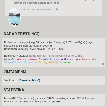
u
išgyvenimų ir istorijos pasaulį čia ir dabar.
s
(
Temos:
267 |
Pranešimai:
406)
P
e
r
ž
i
ū
r
ė
t
DABAR PRISIJUNGĘ
i
n
a
Iš viso šiuo metu prisijungę
764
vartotojas, 0 slaptų(i) ir 761 svečių(iai) (pagal
u
pastarųjų 60 minučių diskusijų aktyvumą)
j
a
Daugiausia vartotojų (
7330
) buvo 06 Bir 2025, 08:06
u
s
Registruoti vartotojai:
Baidu [Spider]
,
Bing [Bot]
,
Majestic-12 [Bot]
i
Legenda:
Rabat-Salé-Kénitra
,
Marrakesh-Safi
,
Fès-Meknès
u
,
Casablanca-Settat
,
s
Tanger-Tetouan-Al Hoceima
,
Tunisia
,
Klajokliai
,
Anonimas
p
r
P
a
e
GIMTADIENIAI
n
r
e
ž
š
i
Sveikiname:
Kenza Lahbi
(33)
i
m
ū
u
r
s
STATISTIKA
ė
t
i
Iš viso
82107
pranešimai(ų) • Iš viso
10477
temos(iai) • Iš viso
909
dalyviai(ių) •
n
Naujausias registruotas vartotojas yra
gupta084
a