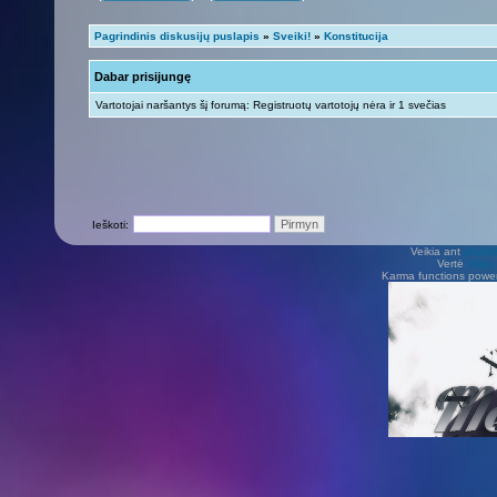
Pagrindinis diskusijų puslapis
»
Sveiki!
»
Konstitucija
Dabar prisijungę
Vartotojai naršantys šį forumą: Registruotų vartotojų nėra ir 1 svečias
Ieškoti:
Veikia ant
phpB
Vertė
Viliu
Karma functions pow