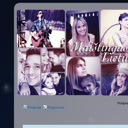
Prisijun
Prisijungti
Registruotis