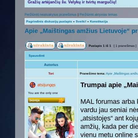
Gražių artėjančių šv. Velykų ir tvirtų margučių!
Peržiūrėti neatsakytus pranešimus
|
Peržiūrėti aktyvias temas
Pagrindinis diskusijų puslapis
»
Sveiki!
»
Konstitucija
Apie „Maištingas amžius Lietuvoje“ pr
Puslapis
1
iš
1
[ 1 pranešimas ]
Spausdinti
Autorius
Tori
Pranešimo tema:
Apie „Maištingas amžiu
Trumpai apie „Mai
You are the only one
MAL forumas arba k
vardu jau seniai nė
„atsistojęs“ ant koj
amžių, kada per di
vienu metu online