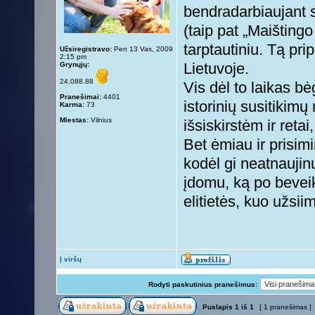
bendradarbiaujant s
(taip pat „Maišting
tarptautiniu. Tą pri
Užsiregistravo:
Pen 13 Vas, 2009
2:15 pm
Grynųjų:
Lietuvoje.
24,088.88
Vis dėl to laikas 
Pranešimai:
4401
istorinių susitikim
Karma:
73
Miestas:
Vilnius
išsiskirstėm ir reta
Bet ėmiau ir prisim
kodėl gi neatnaujin
įdomu, ką po bevei
elitietės, kuo užsii
Į viršų
Rodyti paskutinius pranešimus:
Puslapis
1
iš
1
[ 1 pranešimas ]