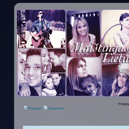
Prisijun
Prisijungti
Registruotis