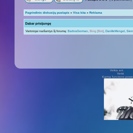
Pagrindinis diskusijų puslapis
»
Visa kita
»
Reklama
Dabar prisijungę
Vartotojai naršantys šį forumą:
BarbraGerman
,
Bing [Bot]
,
DanilleMengel
,
Sier
Veikia ant
phpB
Vertė
Viliu
Karma functions pow