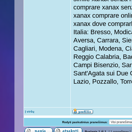
comprare xanax senz
xanax comprare onli
xanax dove comprarl
Italia: Bresso, Modi
Aversa, Carrara, Sie
Cagliari, Modena, C
Reggio Calabria, Ba
Campi Bisenzio, Saro
Sant'Agata sui Due G
Lazio, Pozzallo, Torr
Į viršų
Rodyti paskutinius pranešimus:
Puslapis
1
iš
1
[ 1 pranešimas ]