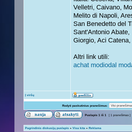
Velletri, Caivano, M
Melito di Napoli, Ar
San Benedetto del Tr
Sant'Antonio Abate, 
Giorgio, Aci Catena, 
Altri link utili:
achat modiodal moda
Į viršų
Rodyti paskutinius pranešimus:
Puslapis
1
iš
1
[ 1 pranešimas ]
Pagrindinis diskusijų puslapis
»
Visa kita
»
Reklama