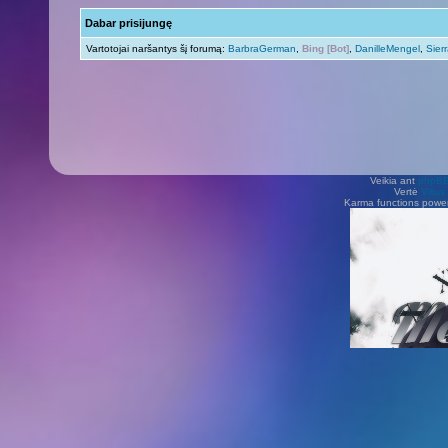
Dabar prisijungę
Vartotojai naršantys šį forumą:
BarbraGerman
,
Bing [Bot]
,
DanilleMengel
,
Sier
Veikia ant
phpB
Vertė
Viliu
Karma functions pow