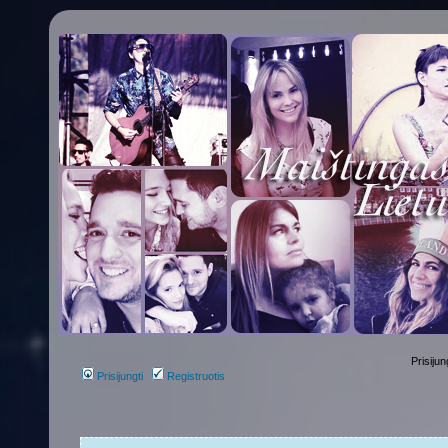
Prisijun
Prisijungti
Registruotis