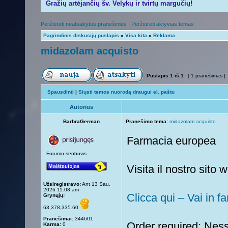
Gražių artėjančių šv. Velykų ir tvirtų margučių!
Peržiūrėti neatsakytus pranešimus
|
Peržiūrėti aktyvias temas
Pagrindinis diskusijų puslapis
»
Visa kita
»
Reklama
midazolam acquisto
Puslapis
1
iš
1
[ 1 pranešimas ]
Spausdinti
|
Siųsti temos nuorodą draugui el. paštu
Autorius
BarbraGerman
Pranešimo tema:
midazolam acquisto
Farmacia europea
Forumo senbuvis
Visita il nostro sit
Užsiregistravo:
Ant 13 Sau,
2026 11:08 am
Clicca qui – Vai in f
Grynųjų:
63,378,335.60
Pranešimai:
344601
Order required: Ness
Karma:
0