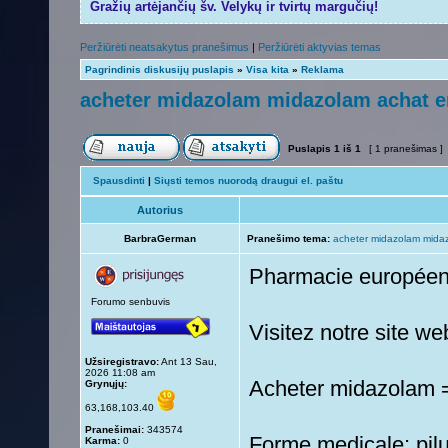
Gražių artėjančių šv. Velykų ir tvirtų margučių!
Peržiūrėti neatsakytus pranešimus
|
Peržiūrėti aktyvias temas
Pagrindinis diskusijų puslapis
»
Visa kita
»
Reklama
acheter midazolam midazolam achat e
Puslapis
1
iš
1
[ 1 pranešimas ]
Spausdinti
|
Siųsti temos nuorodą draugui el. paštu
Autorius
BarbraGerman
Pranešimo tema:
acheter midazolam midaz
Pharmacie europée
Forumo senbuvis
Visitez notre site w
Užsiregistravo:
Ant 13 Sau,
2026 11:08 am
Acheter midazolam
Grynųjų:
63,168,103.40
Pranešimai:
343574
Forme medicale: pilu
Karma:
0