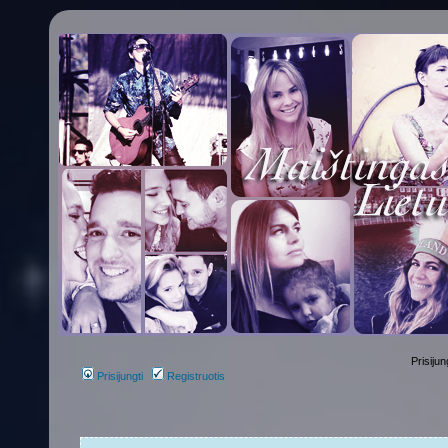
Prisijun
Prisijungti
Registruotis