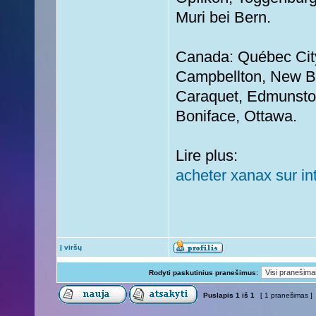
Muri bei Bern.
Canada: Québec City
Campbellton, New Br
Caraquet, Edmunston
Boniface, Ottawa.
Lire plus:
acheter xanax sur in
Į viršų
Rodyti paskutinius pranešimus:
Puslapis
1
iš
1
[ 1 pranešimas ]