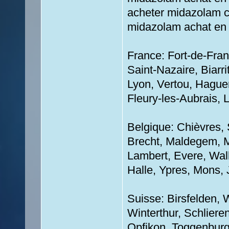
acheter midazolam 
midazolam achat en
France: Fort-de-Fran
Saint-Nazaire, Biarri
Lyon, Vertou, Haguen
Fleury-les-Aubrais, 
Belgique: Chièvres,
Brecht, Maldegem, 
Lambert, Evere, Wal
Halle, Ypres, Mons, 
Suisse: Birsfelden, W
Winterthur, Schlier
Opfikon, Toggenburg