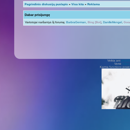
Pagrindinis diskusijų puslapis
»
Visa kita
»
Reklama
Dabar prisijungę
Vartotojai naršantys šį forumą:
BarbraGerman
,
Bing [Bot]
,
DanilleMengel
,
Goog
Veikia ant
phpB
Vertė
Viliu
Karma functions pow