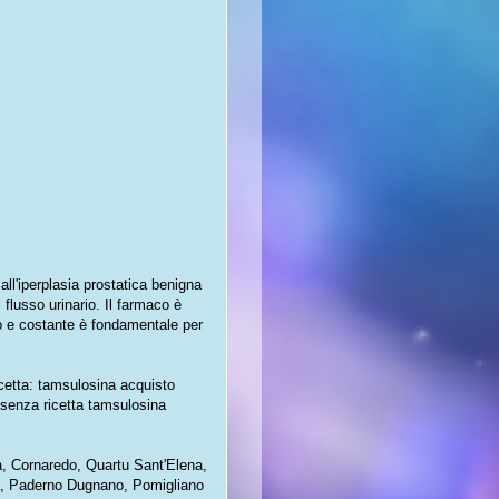
all'iperplasia prostatica benigna
 flusso urinario. Il farmaco è
no e costante è fondamentale per
cetta: tamsulosina acquisto
 senza ricetta tamsulosina
a, Cornaredo, Quartu Sant'Elena,
a, Paderno Dugnano, Pomigliano