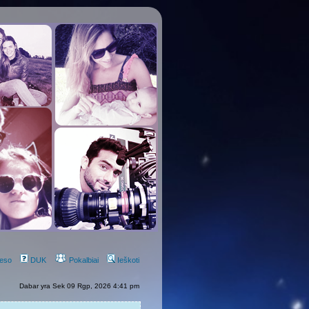
eso
DUK
Pokalbiai
Ieškoti
Dabar yra Sek 09 Rgp, 2026 4:41 pm