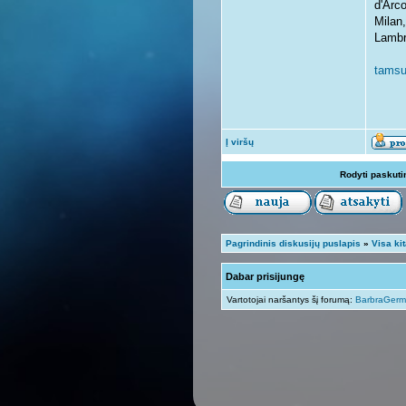
d'Arc
Milan
Lambr
tamsu
Į viršų
Rodyti paskuti
Pagrindinis diskusijų puslapis
»
Visa ki
Dabar prisijungę
Vartotojai naršantys šį forumą:
BarbraGer