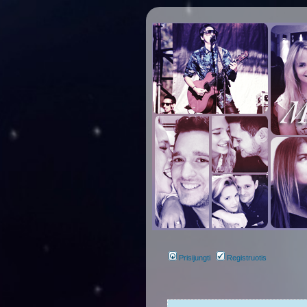
Prisijungti
Registruotis