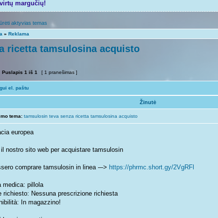
tvirtų margučių!
ūrėti aktyvias temas
ta
»
Reklama
a ricetta tamsulosina acquisto
Puslapis
1
iš
1
[ 1 pranešimas ]
ui el. paštu
Žinutė
imo tema:
tamsulosin teva senza ricetta tamsulosina acquisto
cia europea
 il nostro sito web per acquistare tamsulosin
sero comprare tamsulosin in linea -–>
https://phrmc.short.gy/2VgRFl
 medica: pillola
 richiesto: Nessuna prescrizione richiesta
ibilità: In magazzino!