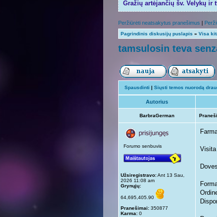
Gražių artėjančių šv. Velykų ir 
Peržiūrėti neatsakytus pranešimus
|
Perži
Pagrindinis diskusijų puslapis
»
Visa ki
tamsulosin teva senz
Spausdinti
|
Siųsti temos nuorodą draug
Autorius
BarbraGerman
Praneš
Farma
Forumo senbuvis
Visita
Doves
Užsiregistravo:
Ant 13 Sau,
2026 11:08 am
Forma
Grynųjų:
Ordine
64,695,405.90
Dispon
Pranešimai:
350877
Karma:
0