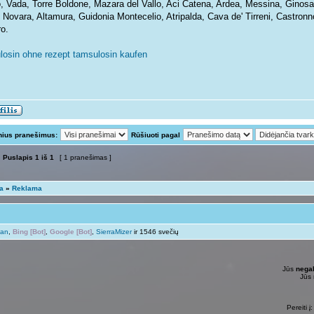
o, Vada, Torre Boldone, Mazara del Vallo, Aci Catena, Ardea, Messina, Gino
, Novara, Altamura, Guidonia Montecelio, Atripalda, Cava de' Tirreni, Castron
o.
losin ohne rezept tamsulosin kaufen
nius pranešimus:
Rūšiuoti pagal
Puslapis
1
iš
1
[ 1 pranešimas ]
ta
»
Reklama
man
,
Bing [Bot]
,
Google [Bot]
,
SierraMizer
ir 1546 svečių
Jūs
negal
Jūs
Pereiti į: