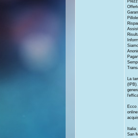
Prezzi
Offert
Garan
Pillol
Rispa
Assist
Risult
Inform
Siamo 
Anoni
Pagam
Sempr
Transa
La tam
(IPB).
genera
l'effic
Ecco 
onlin
acqui
Itali
San M