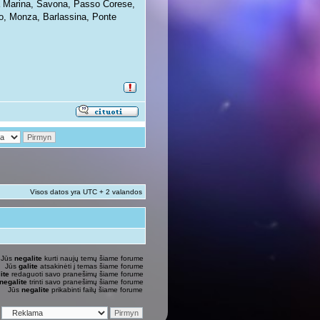
sa Marina, Savona, Passo Corese,
no, Monza, Barlassina, Ponte
Visos datos yra UTC + 2 valandos
Jūs
negalite
kurti naujų temų šiame forume
Jūs
galite
atsakinėti į temas šiame forume
ite
redaguoti savo pranešimų šiame forume
negalite
trinti savo pranešimų šiame forume
Jūs
negalite
prikabinti failų šiame forume