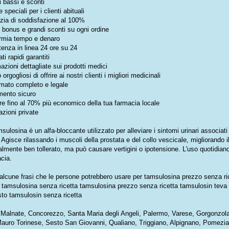
 bassi e sconti
e speciali per i clienti abituali
zia di soddisfazione al 100%
e bonus e grandi sconti su ogni ordine
rmia tempo e denaro
enza in linea 24 ore su 24
ati rapidi garantiti
azioni dettagliate sui prodotti medici
orgogliosi di offrire ai nostri clienti i migliori medicinali
mato completo e legale
ento sicuro
e fino al 70% più economico della tua farmacia locale
zioni private
sulosina è un alfa-bloccante utilizzato per alleviare i sintomi urinari associati 
 Agisce rilassando i muscoli della prostata e del collo vescicale, migliorando il
lmente ben tollerato, ma può causare vertigini o ipotensione. L'uso quotidia
acia.
alcune frasi che le persone potrebbero usare per tamsulosina prezzo senza ri
e tamsulosina senza ricetta tamsulosina prezzo senza ricetta tamsulosin teva
sto tamsulosin senza ricetta
a: Malnate, Concorezzo, Santa Maria degli Angeli, Palermo, Varese, Gorgonzol
auro Torinese, Sesto San Giovanni, Qualiano, Triggiano, Alpignano, Pomezi