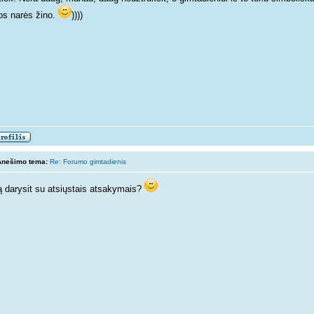
ios narės žino.
))))
anešimo tema:
Re: Forumo gimtadienis
 darysit su atsiųstais atsakymais?