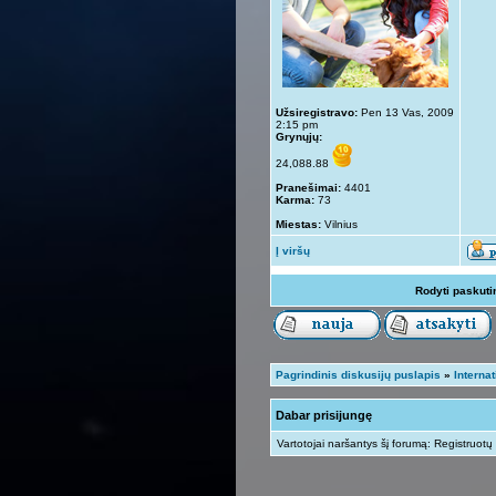
Užsiregistravo:
Pen 13 Vas, 2009
2:15 pm
Grynųjų:
24,088.88
Pranešimai:
4401
Karma:
73
Miestas:
Vilnius
Į viršų
Rodyti paskuti
Pagrindinis diskusijų puslapis
»
Internat
Dabar prisijungę
Vartotojai naršantys šį forumą: Registruotų 