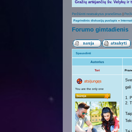
Gražių artėjančių šv. Velykų ir 
Peržiūrėti neatsakytus pranešimus
|
Perži
Pagrindinis diskusijų puslapis
»
Internat
Forumo gimtadienis
Spausdinti
Autorius
Tori
Pran
Svei
gali
You are the only one
1. 
2. T
Taip
Teks
Tai 