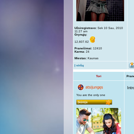
Užsiregistravo:
Sek 10 Sau, 2010
11:27 am
Grynųjų:
12,607.62
Pranešimai:
12410
Karma:
24
Miestas:
Kaunas
Į viršų
Tori
Pran
Intr
You are the only one