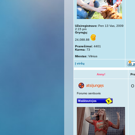
Užsiregistravo:
Pen 13 Vas, 2009
2:15 pm
Grynųjų:
24,088.88
Pranešimai:
4401
Karma:
73
Miestas:
Vilnius
Į viršų
Anny!
Pr
O 
Forumo senbuvis