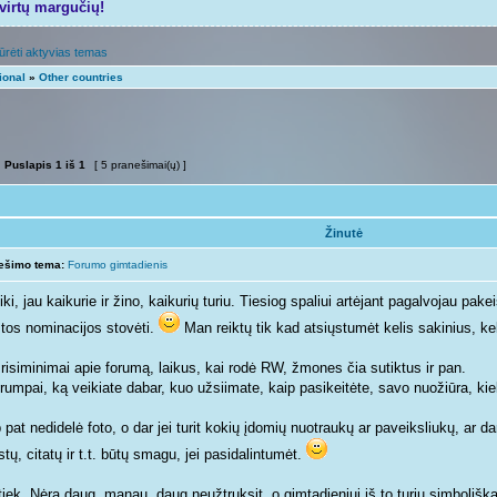
tvirtų margučių!
ūrėti aktyvias temas
ional
»
Other countries
Puslapis
1
iš
1
[ 5 pranešimai(ų) ]
Žinutė
ešimo tema:
Forumo gimtadienis
ki, jau kaikurie ir žino, kaikurių turiu. Tiesiog spaliui artėjant pagalvojau pakei
 tos nominacijos stovėti.
Man reiktų tik kad atsiųstumėt kelis sakinius, ke
Prisiminimai apie forumą, laikus, kai rodė RW, žmones čia sutiktus ir pan.
rumpai, ką veikiate dabar, kuo užsiimate, kaip pasikeitėte, savo nuožiūra, kiek
 pat nedidelė foto, o dar jei turit kokių įdomių nuotraukų ar paveiksliukų, ar d
tų, citatų ir t.t. būtų smagu, jei pasidalintumėt.
tiek. Nėra daug, manau, daug neužtruksit, o gimtadieniui iš to turiu simboliškai 