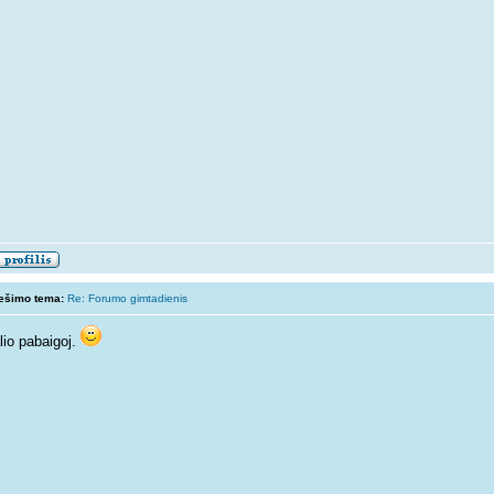
ešimo tema:
Re: Forumo gimtadienis
lio pabaigoj.