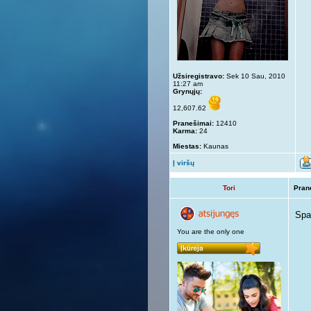
Užsiregistravo:
Sek 10 Sau, 2010
11:27 am
Grynųjų:
12,607.62
Pranešimai:
12410
Karma:
24
Miestas:
Kaunas
Į viršų
Tori
Pran
Spa
You are the only one