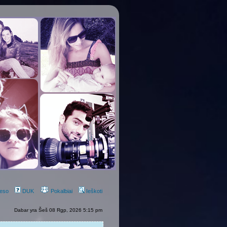
eso
DUK
Pokalbiai
Ieškoti
Dabar yra Šeš 08 Rgp, 2026 5:15 pm