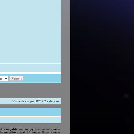
Visos datos yra UTC + 2 valandos
Jūs
negalite
kurti naujų temų šiame forume
Jūs
negalite
atsakinėti į temas šiame forume