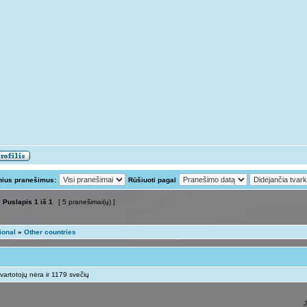
nius pranešimus:
Rūšiuoti pagal
Puslapis
1
iš
1
[ 5 pranešimai(ų) ]
ional
»
Other countries
vartotojų nėra ir 1179 svečių