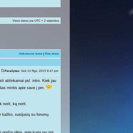
Visos datos yra UTC + 2 valandos
Ankstesnė tema
|
Kita tema
Parašytas:
Sek 13 Rgs, 2015 8:47 pm
sti atitinkamai psl. intro. Kiek jau
lias mintis apie save į pm.
 norit, ką norit.
ar kažko, susijusių su forumų.
gražią idėją, apie kurią jau irgi