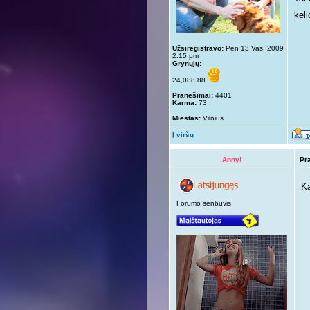
kel
Užsiregistravo:
Pen 13 Vas, 2009
2:15 pm
Grynųjų:
24,088.88
Pranešimai:
4401
Karma:
73
Miestas:
Vilnius
Į viršų
Anny!
Pr
Ką
Forumo senbuvis