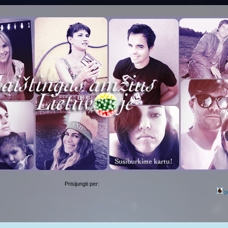
Prisijungti per:
p