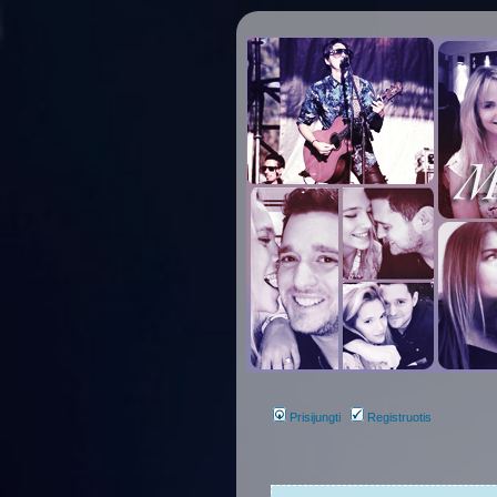
Prisijungti
Registruotis