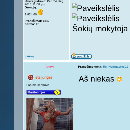
Užsiregistravo:
Pen 24 Geg,
2013 11:08 pm
Grynųjų:
3,624.60
Pranešimai:
1847
Karma:
12
Šokių mokytoja
Į viršų
Anny!
Pranešimo tema:
Re: Nominacijos'15 
Aš niekas
Forumo senbuvis