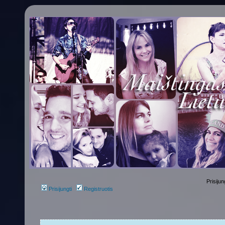
Prisijun
Prisijungti
Registruotis