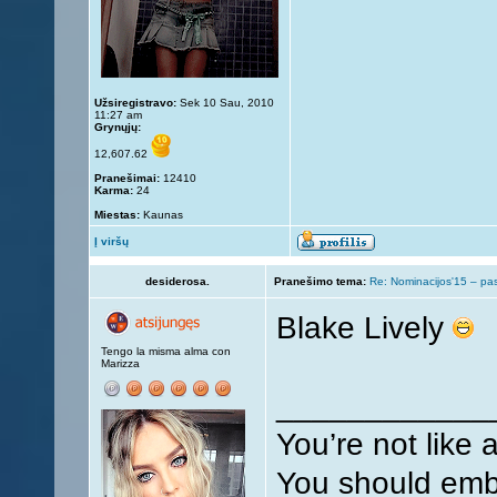
Užsiregistravo:
Sek 10 Sau, 2010
11:27 am
Grynųjų:
12,607.62
Pranešimai:
12410
Karma:
24
Miestas:
Kaunas
Į viršų
desiderosa.
Pranešimo tema:
Re: Nominacijos'15 – pa
Blake Lively
Tengo la misma alma con
Marizza
____________
You’re not like 
You should embr