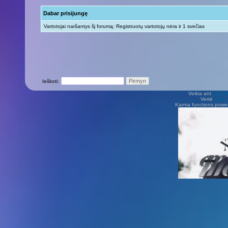
Dabar prisijungę
Vartotojai naršantys šį forumą: Registruotų vartotojų nėra ir 1 svečias
Ieškoti:
Veikia ant
phpB
Vertė
Viliu
Karma functions pow