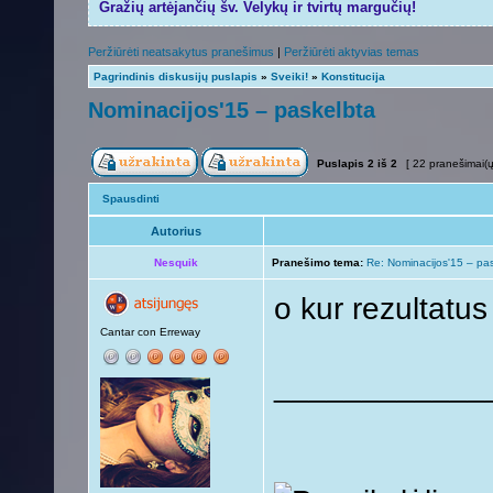
Gražių artėjančių šv. Velykų ir tvirtų margučių!
Peržiūrėti neatsakytus pranešimus
|
Peržiūrėti aktyvias temas
Pagrindinis diskusijų puslapis
»
Sveiki!
»
Konstitucija
Nominacijos'15 – paskelbta
Puslapis
2
iš
2
[ 22 pranešimai(ų
Spausdinti
Autorius
Nesquik
Pranešimo tema:
Re: Nominacijos'15 – pa
o kur rezultatu
Cantar con Erreway
____________