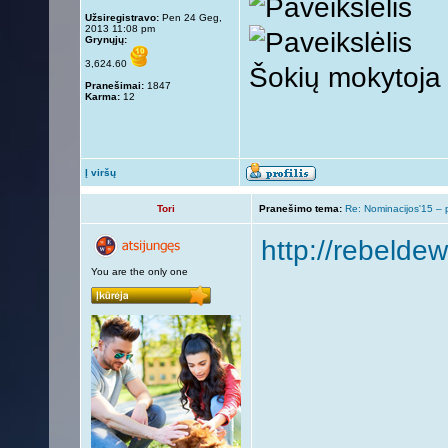
Užsiregistravo:
Pen 24 Geg,
2013 11:08 pm
Grynųjų:
3,624.60
Šokių mokytoja
Pranešimai:
1847
Karma:
12
Į viršų
Tori
Pranešimo tema:
Re: Nominacijos'15 – 
http://rebeldew
You are the only one