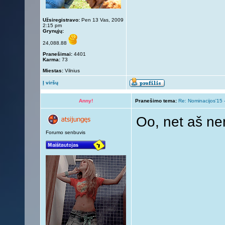
Užsiregistravo:
Pen 13 Vas, 2009
2:15 pm
Grynųjų:
24,088.88
Pranešimai:
4401
Karma:
73
Miestas:
Vilnius
Į viršų
Anny!
Pranešimo tema:
Re: Nominacijos'15 
Oo, net aš ne
Forumo senbuvis