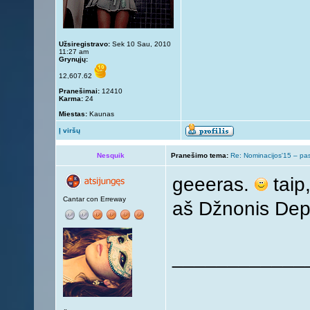
Užsiregistravo:
Sek 10 Sau, 2010
11:27 am
Grynųjų:
12,607.62
Pranešimai:
12410
Karma:
24
Miestas:
Kaunas
Į viršų
Nesquik
Pranešimo tema:
Re: Nominacijos'15 – pa
geeeras.
taip,
Cantar con Erreway
aš Džnonis De
____________