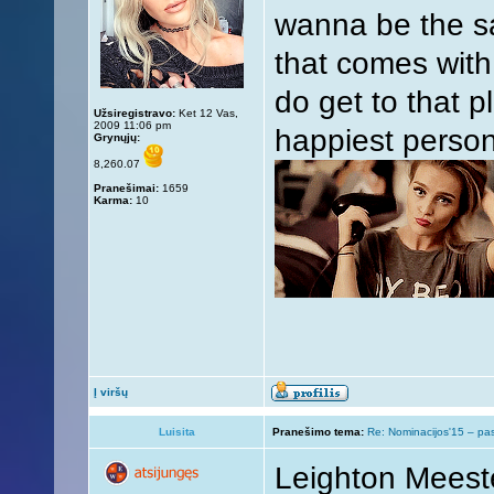
wanna be the sa
that comes with
do get to that pl
Užsiregistravo:
Ket 12 Vas,
2009 11:06 pm
happiest person
Grynųjų:
8,260.07
Pranešimai:
1659
Karma:
10
Į viršų
Luisita
Pranešimo tema:
Re: Nominacijos'15 – pa
Leighton Meest