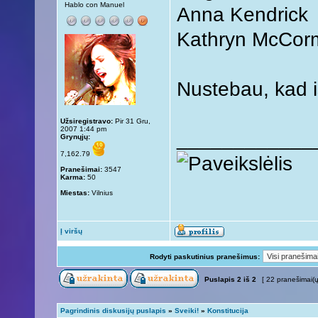
Hablo con Manuel
Anna Kendrick
Kathryn McCor
Nustebau, kad 
Užsiregistravo:
Pir 31 Gru,
2007 1:44 pm
____________
Grynųjų:
7,162.79
Pranešimai:
3547
Karma:
50
Miestas:
Vilnius
Į viršų
Rodyti paskutinius pranešimus:
Puslapis
2
iš
2
[ 22 pranešimai(ų
Pagrindinis diskusijų puslapis
»
Sveiki!
»
Konstitucija