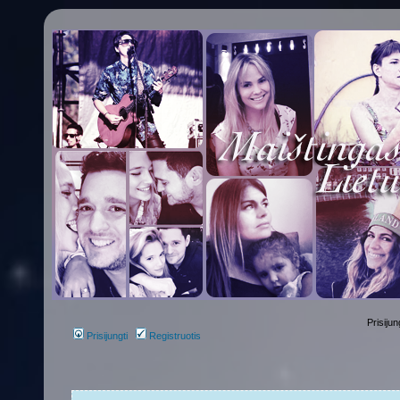
Prisijun
Prisijungti
Registruotis