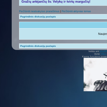
Gražių artėjančių šv. Velykų ir tvirtų margučių!
Peržiūrėti neatsakytus pranešimus
|
Peržiūrėti aktyvias temas
Pagrindinis diskusijų puslapis
Naujes
Pagrindinis diskusijų puslapis
Veikia ant
phpB
Vertė
Viliu
Karma functions pow