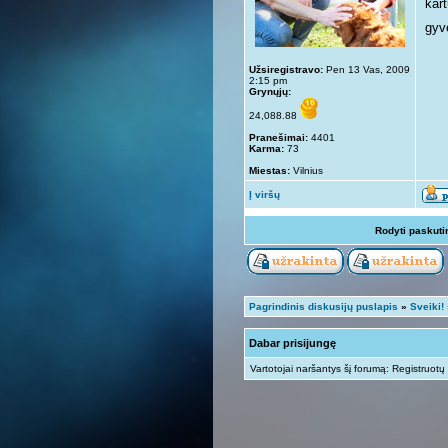
kar
gyv
Užsiregistravo:
Pen 13 Vas, 2009
2:15 pm
Grynųjų:
24,088.88
Pranešimai:
4401
Karma:
73
Miestas:
Vilnius
Į viršų
Rodyti paskuti
Pagrindinis diskusijų puslapis
»
Sveiki!
Dabar prisijungę
Vartotojai naršantys šį forumą: Registruotų 