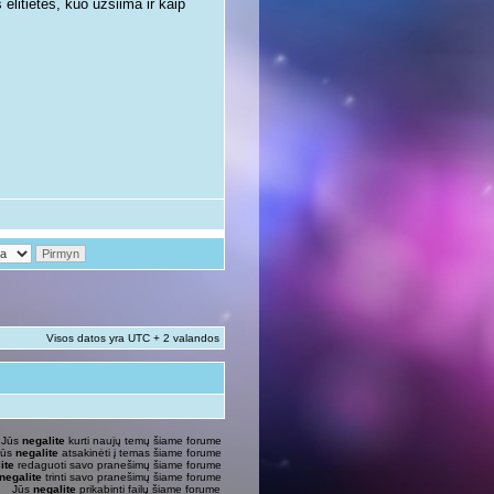
litietės, kuo užsiima ir kaip
Visos datos yra UTC + 2 valandos
Jūs
negalite
kurti naujų temų šiame forume
Jūs
negalite
atsakinėti į temas šiame forume
ite
redaguoti savo pranešimų šiame forume
negalite
trinti savo pranešimų šiame forume
Jūs
negalite
prikabinti failų šiame forume