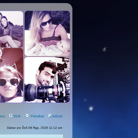
eso
DUK
Pokalbiai
Ieškoti
Dabar yra Šeš 08 Rgp, 2026 11:12 am