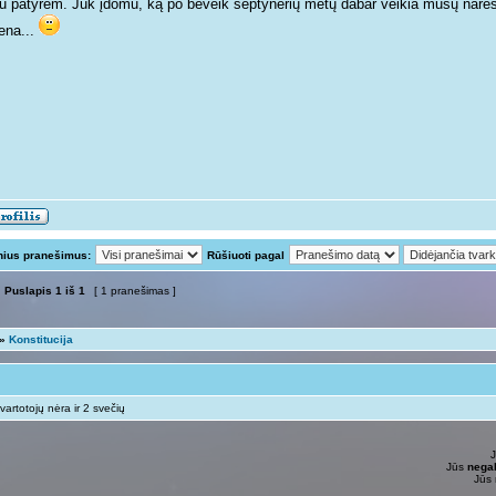
tu patyrėm. Juk įdomu, ką po beveik septynerių metų dabar veikia mūsų narės e
ena...
nius pranešimus:
Rūšiuoti pagal
Puslapis
1
iš
1
[ 1 pranešimas ]
»
Konstitucija
vartotojų nėra ir 2 svečių
Jūs
negal
Jūs