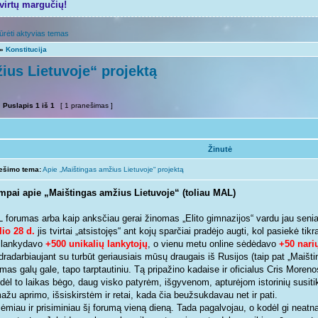
tvirtų margučių!
ūrėti aktyvias temas
»
Konstitucija
ius Lietuvoje“ projektą
Puslapis
1
iš
1
[ 1 pranešimas ]
Žinutė
ešimo tema:
Apie „Maištingas amžius Lietuvoje“ projektą
mpai apie „Maištingas amžius Lietuvoje“ (toliau MAL)
 forumas arba kaip anksčiau gerai žinomas „Elito gimnazijos“ vardu jau seniai
lio 28 d.
jis tvirtai „atsistojęs“ ant kojų sparčiai pradėjo augti, kol pasiekė ti
ilankydavo
+500 unikalių lankytojų
, o vienu metu online sėdėdavo
+50 nari
dradarbiaujant su turbūt geriausiais mūsų draugais iš Rusijos (taip pat „Maišt
mas galų gale, tapo tarptautiniu. Tą pripažino kadaise ir oficialus Cris Morenos
 dėl to laikas bėgo, daug visko patyrėm, išgyvenom, apturėjom istorinių susiti
žu aprimo, išsiskirstėm ir retai, kada čia beužsukdavau net ir pati.
ėmiau ir prisiminiau šį forumą vieną dieną. Tada pagalvojau, o kodėl gi neatna