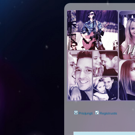
Prisijungti
Registruotis