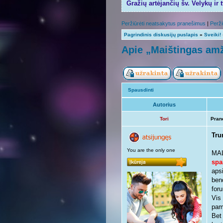
Gražių artėjančių šv. Velykų ir 
Peržiūrėti neatsakytus pranešimus
|
Perži
Pagrindinis diskusijų puslapis
»
Sveiki!
Apie „Maištingas amž
Spausdinti
Autorius
Tori
Pran
Tru
You are the only one
MAL
spa
aps
ben
foru
Vis
pama
Bet 