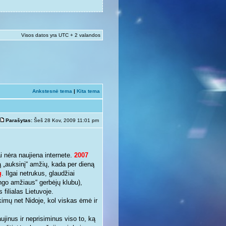
Visos datos yra UTC + 2 valandos
Ankstesnė tema
|
Kita tema
Parašytas:
Šeš 28 Kov, 2009 11:01 pm
 nėra naujiena internete.
2007
krą „auksinį“ amžių, kada per dieną
ų
. Ilgai netrukus, glaudžiai
ingo amžiaus“ gerbėjų klubu),
 filialas Lietuvoje.
kimų net Nidoje, kol viskas ėmė ir
ujinus ir neprisiminus viso to, ką