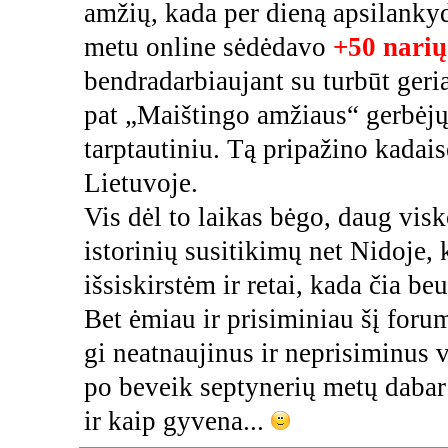
amžių, kada per dieną apsilank
metu online sėdėdavo
+50 narių
bendradarbiaujant su turbūt geri
pat „Maištingo amžiaus“ gerbėjų
tarptautiniu. Tą pripažino kadais
Lietuvoje.
Vis dėl to laikas bėgo, daug vi
istorinių susitikimų net Nidoje,
išsiskirstėm ir retai, kada čia be
Bet ėmiau ir prisiminiau šį foru
gi neatnaujinus ir neprisiminus 
po beveik septynerių metų dabar 
ir kaip gyvena...