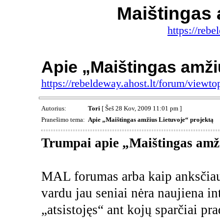
Maištingas 
https://rebe
Apie „Maištingas amži
https://rebeldeway.ahost.lt/forum/view
Autorius:
Tori
[ Šeš 28 Kov, 2009 11:01 pm ]
Pranešimo tema:
Apie „Maištingas amžius Lietuvoje“ projektą
Trumpai apie „Maištingas amž
MAL forumas arba kaip anksčiau
vardu jau seniai nėra naujiena in
„atsistojęs“ ant kojų sparčiai pra