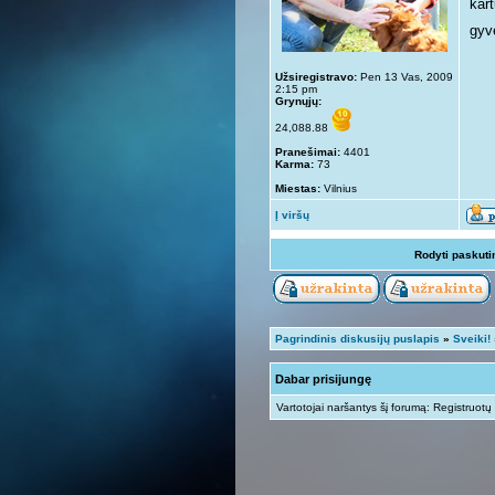
kar
gyv
Užsiregistravo:
Pen 13 Vas, 2009
2:15 pm
Grynųjų:
24,088.88
Pranešimai:
4401
Karma:
73
Miestas:
Vilnius
Į viršų
Rodyti paskuti
Pagrindinis diskusijų puslapis
»
Sveiki!
Dabar prisijungę
Vartotojai naršantys šį forumą: Registruotų 