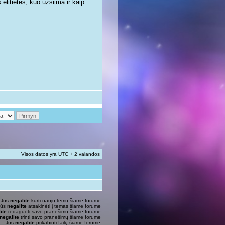
litietės, kuo užsiima ir kaip
Visos datos yra UTC + 2 valandos
Jūs
negalite
kurti naujų temų šiame forume
Jūs
negalite
atsakinėti į temas šiame forume
ite
redaguoti savo pranešimų šiame forume
negalite
trinti savo pranešimų šiame forume
Jūs
negalite
prikabinti failų šiame forume