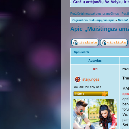
Gražių artėjančių šv. Velykų ir 
Peržiūrėti neatsakytus pranešimus
|
Perži
Pagrindinis diskusijų puslapis
»
Sveiki!
Apie „Maištingas amž
Spausdinti
Autorius
Tori
Pran
Tru
You are the only one
MAL
spa
aps
ben
foru
Vis
pama
Bet 