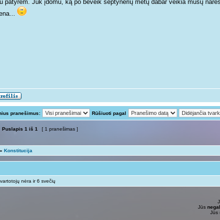
tu patyrėm. Juk įdomu, ką po beveik septynerių metų dabar veikia mūsų narės e
ena...
nius pranešimus:
Rūšiuoti pagal
Puslapis
1
iš
1
[ 1 pranešimas ]
»
Konstitucija
vartotojų nėra ir 6 svečių
Jūs
negal
Jūs