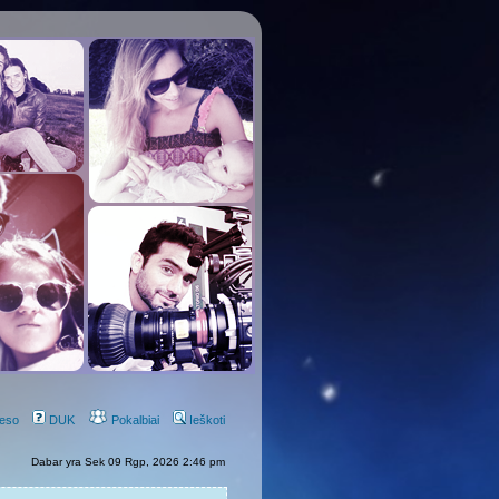
eso
DUK
Pokalbiai
Ieškoti
Dabar yra Sek 09 Rgp, 2026 2:46 pm