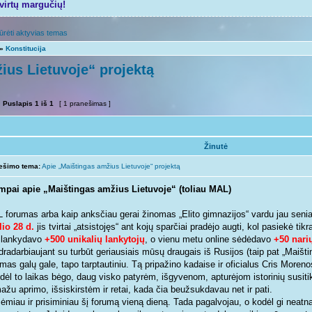
tvirtų margučių!
ūrėti aktyvias temas
»
Konstitucija
ius Lietuvoje“ projektą
Puslapis
1
iš
1
[ 1 pranešimas ]
Žinutė
ešimo tema:
Apie „Maištingas amžius Lietuvoje“ projektą
mpai apie „Maištingas amžius Lietuvoje“ (toliau MAL)
 forumas arba kaip anksčiau gerai žinomas „Elito gimnazijos“ vardu jau seniai
lio 28 d.
jis tvirtai „atsistojęs“ ant kojų sparčiai pradėjo augti, kol pasiekė ti
ilankydavo
+500 unikalių lankytojų
, o vienu metu online sėdėdavo
+50 nari
dradarbiaujant su turbūt geriausiais mūsų draugais iš Rusijos (taip pat „Maišt
mas galų gale, tapo tarptautiniu. Tą pripažino kadaise ir oficialus Cris Morenos
 dėl to laikas bėgo, daug visko patyrėm, išgyvenom, apturėjom istorinių susiti
žu aprimo, išsiskirstėm ir retai, kada čia beužsukdavau net ir pati.
ėmiau ir prisiminiau šį forumą vieną dieną. Tada pagalvojau, o kodėl gi neatna