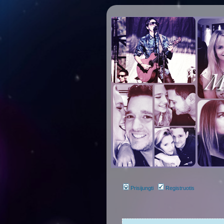
Prisijungti
Registruotis