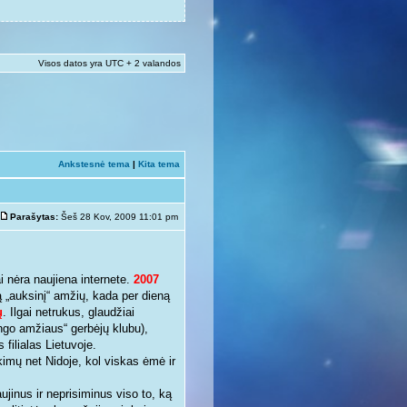
Visos datos yra UTC + 2 valandos
Ankstesnė tema
|
Kita tema
Parašytas:
Šeš 28 Kov, 2009 11:01 pm
 nėra naujiena internete.
2007
krą „auksinį“ amžių, kada per dieną
ų
. Ilgai netrukus, glaudžiai
ingo amžiaus“ gerbėjų klubu),
 filialas Lietuvoje.
kimų net Nidoje, kol viskas ėmė ir
ujinus ir neprisiminus viso to, ką