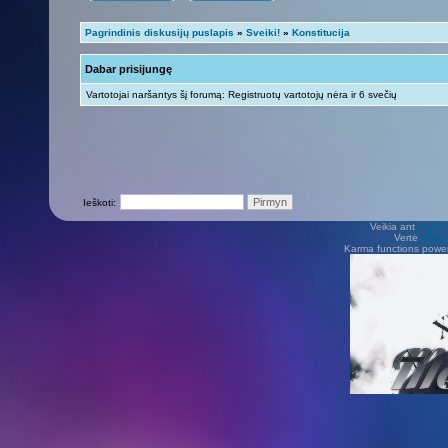
Pagrindinis diskusijų puslapis
»
Sveiki!
»
Konstitucija
Dabar prisijungę
Vartotojai naršantys šį forumą: Registruotų vartotojų nėra ir 6 svečių
Ieškoti:
Veikia ant
phpB
Vertė
Viliu
Karma functions pow