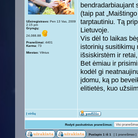
bendradarbiaujant s
(taip pat „Maišting
tarptautiniu. Tą pri
Užsiregistravo:
Pen 13 Vas, 2009
2:15 pm
Grynųjų:
Lietuvoje.
24,088.88
Vis dėl to laikas 
Pranešimai:
4401
istorinių susitikim
Karma:
73
Miestas:
Vilnius
išsiskirstėm ir reta
Bet ėmiau ir prisim
kodėl gi neatnaujin
įdomu, ką po bevei
elitietės, kuo užsii
Į viršų
Rodyti paskutinius pranešimus:
Puslapis
1
iš
1
[ 1 pranešimas ]