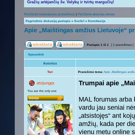
Gražių artėjančių šv. Velykų ir tvirtų margučių!
Peržiūrėti neatsakytus pranešimus
|
Peržiūrėti aktyvias temas
Pagrindinis diskusijų puslapis
»
Sveiki!
»
Konstitucija
Apie „Maištingas amžius Lietuvoje“ pr
Puslapis
1
iš
1
[ 1 pranešimas ]
Spausdinti
Autorius
Tori
Pranešimo tema:
Apie „Maištingas amžiu
Trumpai apie „Mai
You are the only one
MAL forumas arba k
vardu jau seniai nė
„atsistojęs“ ant koj
amžių, kada per di
vienu metu online