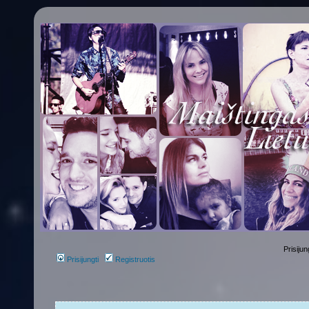
Prisijun
Prisijungti
Registruotis