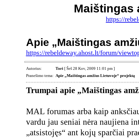
Maištingas 
https://rebe
Apie „Maištingas amži
https://rebeldeway.ahost.lt/forum/view
Autorius:
Tori
[ Šeš 28 Kov, 2009 11:01 pm ]
Pranešimo tema:
Apie „Maištingas amžius Lietuvoje“ projektą
Trumpai apie „Maištingas amž
MAL forumas arba kaip anksčiau
vardu jau seniai nėra naujiena in
„atsistojęs“ ant kojų sparčiai pra