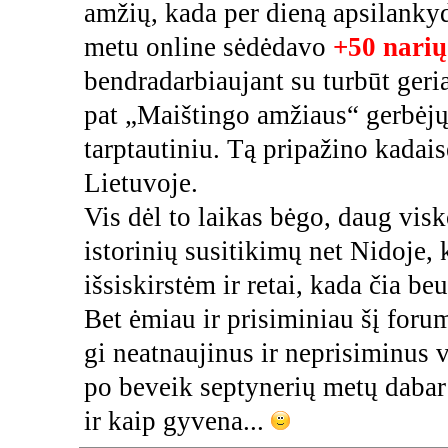
amžių, kada per dieną apsilank
metu online sėdėdavo
+50 narių
bendradarbiaujant su turbūt geri
pat „Maištingo amžiaus“ gerbėjų
tarptautiniu. Tą pripažino kadais
Lietuvoje.
Vis dėl to laikas bėgo, daug vi
istorinių susitikimų net Nidoje,
išsiskirstėm ir retai, kada čia be
Bet ėmiau ir prisiminiau šį foru
gi neatnaujinus ir neprisiminus 
po beveik septynerių metų dabar 
ir kaip gyvena...