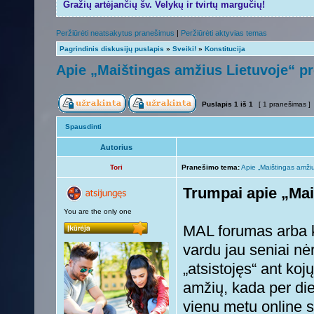
Gražių artėjančių šv. Velykų ir tvirtų margučių!
Peržiūrėti neatsakytus pranešimus
|
Peržiūrėti aktyvias temas
Pagrindinis diskusijų puslapis
»
Sveiki!
»
Konstitucija
Apie „Maištingas amžius Lietuvoje“ pr
Puslapis
1
iš
1
[ 1 pranešimas ]
Spausdinti
Autorius
Tori
Pranešimo tema:
Apie „Maištingas amžiu
Trumpai apie „Mai
You are the only one
MAL forumas arba k
vardu jau seniai nė
„atsistojęs“ ant koj
amžių, kada per di
vienu metu online