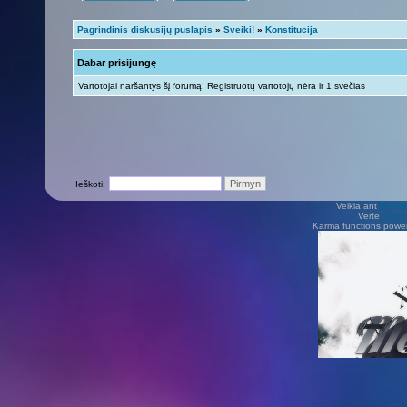
Pagrindinis diskusijų puslapis
»
Sveiki!
»
Konstitucija
Dabar prisijungę
Vartotojai naršantys šį forumą: Registruotų vartotojų nėra ir 1 svečias
Ieškoti:
Veikia ant
phpB
Vertė
Viliu
Karma functions pow