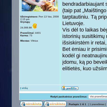
bendradarbiaujant s
(taip pat „Maišting
tarptautiniu. Tą pri
Užsiregistravo:
Pen 13 Vas, 2009
2:15 pm
Grynųjų:
Lietuvoje.
24,088.88
Vis dėl to laikas 
Pranešimai:
4401
istorinių susitikim
Karma:
73
Miestas:
Vilnius
išsiskirstėm ir reta
Bet ėmiau ir prisim
kodėl gi neatnaujin
įdomu, ką po bevei
elitietės, kuo užsii
Į viršų
Rodyti paskutinius pranešimus:
Puslapis
1
iš
1
[ 1 pranešimas ]