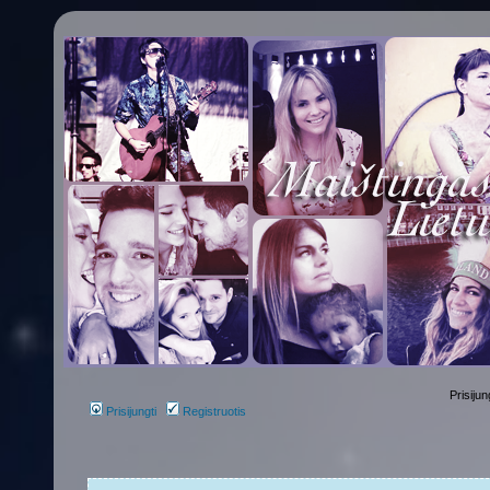
Prisijun
Prisijungti
Registruotis