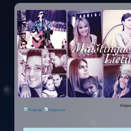
Prisijun
Prisijungti
Registruotis