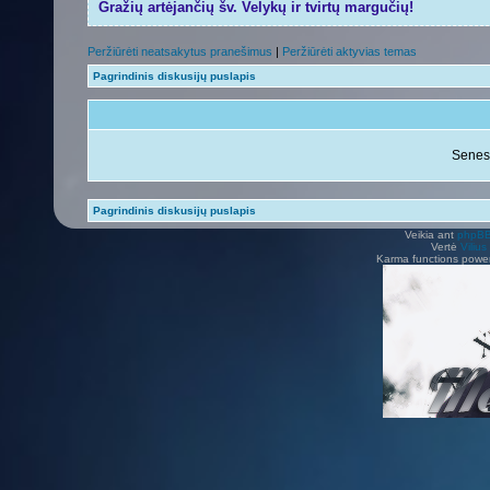
Gražių artėjančių šv. Velykų ir tvirtų margučių!
Peržiūrėti neatsakytus pranešimus
|
Peržiūrėti aktyvias temas
Pagrindinis diskusijų puslapis
Senes
Pagrindinis diskusijų puslapis
Veikia ant
phpB
Vertė
Viliu
Karma functions pow