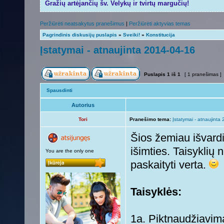
Gražių artėjančių šv. Velykų ir tvirtų margučių!
Peržiūrėti neatsakytus pranešimus
|
Peržiūrėti aktyvias temas
Pagrindinis diskusijų puslapis
»
Sveiki!
»
Konstitucija
Įstatymai - atnaujinta 2014-04-16
Puslapis
1
iš
1
[ 1 pranešimas ]
Spausdinti
Autorius
Tori
Pranešimo tema:
Įstatymai - atnaujinta
Šios žemiau išvardi
išimties. Taisyklių
You are the only one
paskaityti verta.
Taisyklės:
1a. Piktnaudžiavim