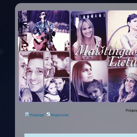
Prisijun
Prisijungti
Registruotis