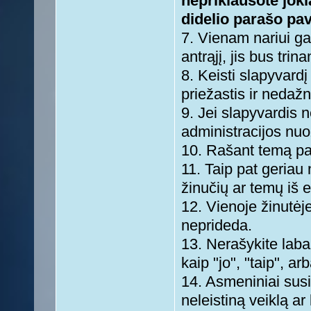
nepriklausote joki
didelio parašo pav
7. Vienam nariui ga
antrąjį, jis bus trin
8. Keisti slapyvardį
priežastis ir nedažn
9. Jei slapyvardis 
administracijos nuo
10. Rašant temą paž
11. Taip pat geriau 
žinučių ar temų iš e
12. Vienoje žinutėje
neprideda.
13. Nerašykite laba
kaip "jo", "taip", ar
14. Asmeniniai susi
neleistiną veiklą ar