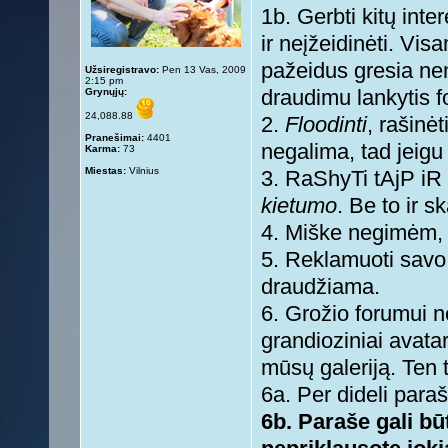
1b. Gerbti kitų inte
ir neįžeidinėti. Vis
pažeidus gresia ne
Užsiregistravo:
Pen 13 Vas, 2009
2:15 pm
Grynųjų:
draudimu lankytis 
24,088.88
2.
Floodinti
, rašinė
Pranešimai:
4401
negalima, tad jeigu 
Karma:
73
Miestas:
Vilnius
3. RaShyTi tAjP iR 
kietumo
. Be to ir s
4. Miške negimėm, 
5. Reklamuoti savo s
draudžiama.
6. Grožio forumui n
grandioziniai avatar
mūsų galeriją. Ten t
6a. Per dideli paraš
6b. Paraše gali būt