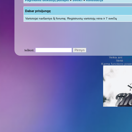
Pagrindinis diskusijų puslapis
»
Sveiki!
»
Konstitucija
Dabar prisijungę
Vartotojai naršantys šį forumą: Registruotų vartotojų nėra ir 7 svečių
Ieškoti:
Veikia ant
phpB
Vertė
Viliu
Karma functions pow