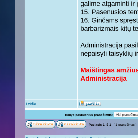
galime atgaminti ir p
15. Pasenusios temo
16. Ginčams spręsti 
barbarizmais kitų t
Administracija pasil
nepaisyti taisyklių 
Maištingas amžius
Administracija
Į viršų
Rodyti paskutinius pranešimus:
Puslapis
1
iš
1
[ 1 pranešimas ]