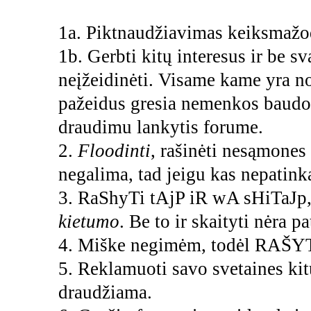
1a. Piktnaudžiavimas keiksmažod
1b. Gerbti kitų interesus ir be sv
neįžeidinėti. Visame kame yra nor
pažeidus gresia nemenkos baudos
draudimu lankytis forume.
2.
Floodinti
, rašinėti nesąmones 
negalima, tad jeigu kas nepatinka
3. RaShyTi tAjP iR wA sHiTaJp, t
kietumo
. Be to ir skaityti nėra p
4. Miške negimėm, todėl RAŠYTI
5. Reklamuoti savo svetaines kitu
draudžiama.