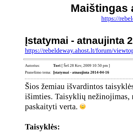
Maištingas 
https://rebe
Įstatymai - atnaujinta 
https://rebeldeway.ahost.lt/forum/view
Autorius:
Tori
[ Šeš 28 Kov, 2009 10:50 pm ]
Pranešimo tema:
Įstatymai - atnaujinta 2014-04-16
Šios žemiau išvardintos taisyklė
išimties. Taisyklių nežinojimas,
paskaityti verta.
Taisyklės: