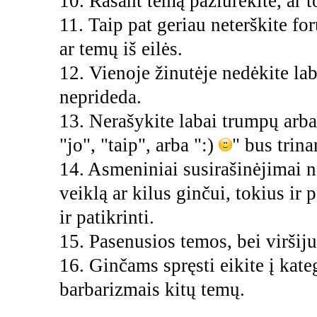
10. Rašant temą pažiūrėkite, ar t
11. Taip pat geriau neterškite fo
ar temų iš eilės.
12. Vienoje žinutėje nedėkite lab
neprideda.
13. Nerašykite labai trumpų arba
"jo", "taip", arba ":)
" bus trin
14. Asmeniniai susirašinėjimai ne
veiklą ar kilus ginčui, tokius ir
ir patikrinti.
15. Pasenusios temos, bei viršiju
16. Ginčams spręsti eikite į kate
barbarizmais kitų temų.