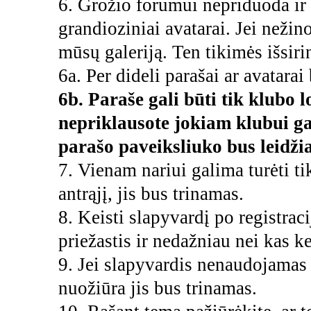
6. Grožio forumui nepriduoda ir g
grandioziniai avatarai. Jei nežin
mūsų galeriją. Ten tikimės išsirin
6a. Per dideli parašai ar avatarai
6b. Paraše gali būti tik klubo l
nepriklausote jokiam klubui ga
parašo paveiksliuko bus leidži
7. Vienam nariui galima turėti t
antrąjį, jis bus trinamas.
8. Keisti slapyvardį po registraci
priežastis ir nedažniau nei kas k
9. Jei slapyvardis nenaudojamas 
nuožiūra jis bus trinamas.