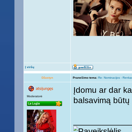
Į viršų
Džastyn
Pranešimo tema:
Re: Nominacijos - Renka
Įdomu ar dar kas
Moderatorė
balsavimą būtų 
____________