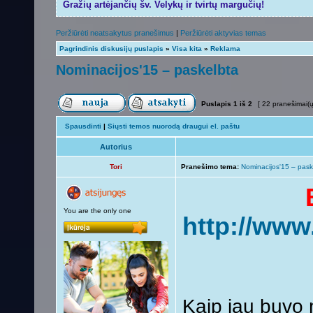
Gražių artėjančių šv. Velykų ir tvirtų margučių!
Peržiūrėti neatsakytus pranešimus
|
Peržiūrėti aktyvias temas
Pagrindinis diskusijų puslapis
»
Visa kita
»
Reklama
Nominacijos'15 – paskelbta
Puslapis
1
iš
2
[ 22 pranešimai(ų
Spausdinti
|
Siųsti temos nuorodą draugui el. paštu
Autorius
Tori
Pranešimo tema:
Nominacijos'15 – pask
You are the only one
http://www
Kaip jau buvo 