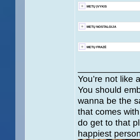
METŲ ĮVYKIS
METŲ NOSTALGIJA
METŲ FRAZĖ
____________
You’re not like 
You should embr
wanna be the sa
that comes with
do get to that pl
happiest person