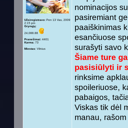
nominacijos sugr
pasiremiant ger
Užsiregistravo:
Pen 13 Vas, 2009
2:15 pm
paaiškinimas k
Grynųjų:
24,088.88
esančiuose spo
Pranešimai:
4401
Karma:
73
surašyti savo 
Miestas:
Vilnius
Šiame ture gal
pasisiūlyti ir 
rinksime apkla
spoileriuose, ka
pabaigos, tači
Viskas tik dė
manau, rašom 