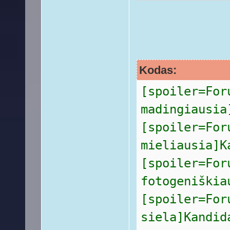
Kodas:
[spoiler=For
madingiausia
[spoiler=For
mieliausia]K
[spoiler=For
fotogeniškia
[spoiler=For
siela]Kandid