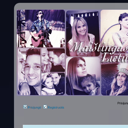
Prisijun
Prisijungti
Registruotis