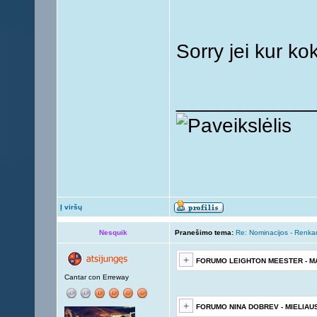
Sorry jei kur ko
____________
Į viršų
Nesquik
Pranešimo tema:
Re: Nominacijos - Renka
FORUMO LEIGHTON MEESTER - M
Cantar con Erreway
FORUMO NINA DOBREV - MIELIAU