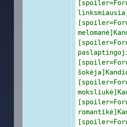
[spoiler=For
linksmiausia
[spoiler=For
melomanė]Kan
[spoiler=For
paslaptingoj
[spoiler=For
šokėja]Kandi
[spoiler=For
moksliukė]Ka
[spoiler=For
romantikė]Ka
[spoiler=For