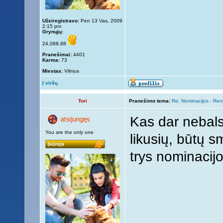
Užsiregistravo:
Pen 13 Vas, 2009
2:15 pm
Grynųjų:
24,088.88
Pranešimai:
4401
Karma:
73
Miestas:
Vilnius
Į viršų
Tori
Pranešimo tema:
Re: Nominacijos - Re
Kas dar nebals
You are the only one
likusių, būtų s
trys nominacijo