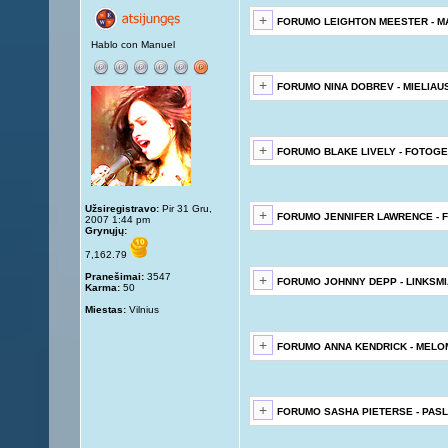
FORUMO LEIGHTON MEESTER - M
Hablo con Manuel
FORUMO NINA DOBREV - MIELIAU
FORUMO BLAKE LIVELY - FOTOGE
Užsiregistravo:
Pir 31 Gru,
FORUMO JENNIFER LAWRENCE - 
2007 1:44 pm
Grynųjų:
7,162.79
Pranešimai:
3547
FORUMO JOHNNY DEPP - LINKSMI
Karma:
50
Miestas:
Vilnius
FORUMO ANNA KENDRICK - MEL
FORUMO SASHA PIETERSE - PAS