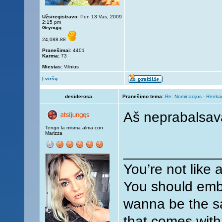
Užsiregistravo:
Pen 13 Vas, 2009
2:15 pm
Grynųjų:
24,088.88
Pranešimai:
4401
Karma:
73
Miestas:
Vilnius
Į viršų
desiderosa.
Pranešimo tema:
Re: Nominacijos - Renka
Aš neprabalsav
Tengo la misma alma con
Marizza
____________
You’re not like 
You should embr
wanna be the sa
that comes with