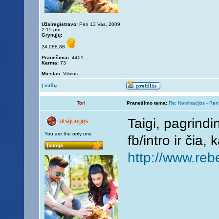
Užsiregistravo:
Pen 13 Vas, 2009
2:15 pm
Grynųjų:
24,088.88
Pranešimai:
4401
Karma:
73
Miestas:
Vilnius
Į viršų
Tori
Pranešimo tema:
Re: Nominacijos - Re
Taigi, pagrindi
You are the only one
fb/intro ir čia,
http://www.rebe