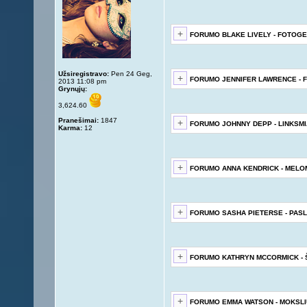
FORUMO BLAKE LIVELY - FOTOGE
Užsiregistravo:
Pen 24 Geg,
FORUMO JENNIFER LAWRENCE - 
2013 11:08 pm
Grynųjų:
3,624.60
Pranešimai:
1847
FORUMO JOHNNY DEPP - LINKSMI
Karma:
12
FORUMO ANNA KENDRICK - MEL
FORUMO SASHA PIETERSE - PAS
FORUMO KATHRYN MCCORMICK -
FORUMO EMMA WATSON - MOKSL