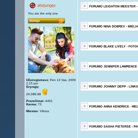
FORUMO LEIGHTON MEESTER -
You are the only one
FORUMO NINA DOBREV - MIELI
FORUMO BLAKE LIVELY - FOTO
FORUMO JENNIFER LAWRENCE 
Užsiregistravo:
Pen 13 Vas, 2009
2:15 pm
FORUMO JOHNNY DEPP - LINKS
Grynųjų:
24,088.88
Pranešimai:
4401
Karma:
73
FORUMO ANNA KENDRICK - ME
Miestas:
Vilnius
FORUMO SASHA PIETERSE - PA