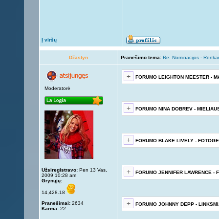
Į viršų
Džastyn
Pranešimo tema:
Re: Nominacijos - Renka
FORUMO LEIGHTON MEESTER - M
Moderatorė
FORUMO NINA DOBREV - MIELIAU
FORUMO BLAKE LIVELY - FOTOGE
Užsiregistravo:
Pen 13 Vas,
FORUMO JENNIFER LAWRENCE - 
2009 10:28 am
Grynųjų:
14,428.18
Pranešimai:
2634
FORUMO JOHNNY DEPP - LINKSMI
Karma:
22