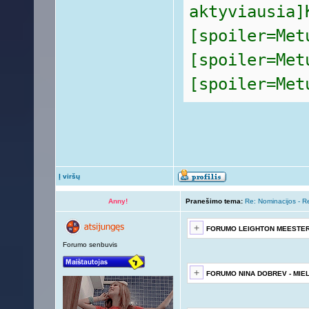
aktyviausia]
[spoiler=Met
[spoiler=Met
[spoiler=Met
Į viršų
Anny!
Pranešimo tema:
Re: Nominacijos - 
FORUMO LEIGHTON MEESTER 
Forumo senbuvis
FORUMO NINA DOBREV - MIEL