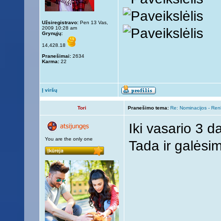
Užsiregistravo:
Pen 13 Vas,
2009 10:28 am
Grynųjų:
14,428.18
Pranešimai:
2634
Karma:
22
Į viršų
Tori
Pranešimo tema:
Re: Nominacijos - Re
Iki vasario 3 d
You are the only one
Tada ir galėsim