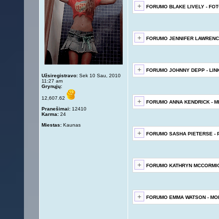
FORUMO BLAKE LIVELY - FO
FORUMO JENNIFER LAWRENCE
FORUMO JOHNNY DEPP - LIN
Užsiregistravo:
Sek 10 Sau, 2010
11:27 am
Grynųjų:
12,607.62
FORUMO ANNA KENDRICK - 
Pranešimai:
12410
Karma:
24
Miestas:
Kaunas
FORUMO SASHA PIETERSE - 
FORUMO KATHRYN MCCORMIC
FORUMO EMMA WATSON - MO