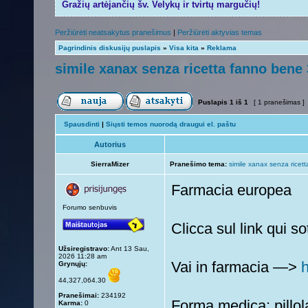
Gražių artėjančių šv. Velykų ir tvirtų margučių!
Peržiūrėti neatsakytus pranešimus
|
Peržiūrėti aktyvias temas
Pagrindinis diskusijų puslapis
»
Visa kita
»
Reklama
simile xanax senza ricetta fanno bene 
Puslapis
1
iš
1
[ 1 pranešimas ]
Spausdinti
|
Siųsti temos nuorodą draugui el. paštu
Autorius
SierraMizer
Pranešimo tema:
simile xanax senza ricet
Farmacia europea
Forumo senbuvis
Clicca sul link qui s
Užsiregistravo:
Ant 13 Sau,
2026 11:28 am
Vai in farmacia —>
h
Grynųjų:
44,327,064.30
Pranešimai:
234192
Forma medica: pillol
Karma:
0