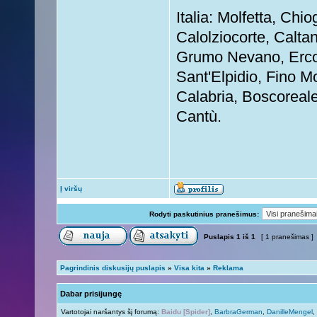
Italia: Molfetta, Chi
Calolziocorte, Calta
Grumo Nevano, Ercol
Sant'Elpidio, Fino M
Calabria, Boscoreale
Cantù.
Į viršų
Rodyti paskutinius pranešimus:
Puslapis
1
iš
1
[ 1 pranešimas ]
Pagrindinis diskusijų puslapis
»
Visa kita
»
Reklama
Dabar prisijungę
Vartotojai naršantys šį forumą:
Baidu [Spider]
,
BarbraGerman
,
DanilleMengel
,