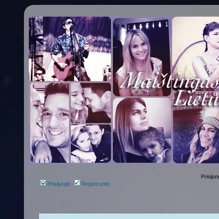
Prisijun
Prisijungti
Registruotis