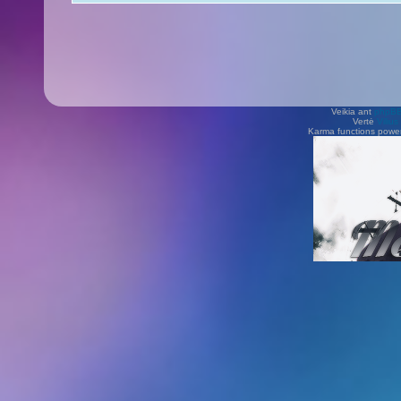
Veikia ant
phpB
Vertė
Viliu
Karma functions pow