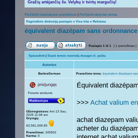
Gražių artėjančių šv. Velykų ir tvirtų margučių!
Peržiūrėti neatsakytus pranešimus
|
Peržiūrėti aktyvias temas
Pagrindinis diskusijų puslapis
»
Visa kita
»
Reklama
équivalent diazépam sans ordonnance
Puslapis
1
iš
1
[ 1 pranešimas ]
Spausdinti
|
Siųsti temos nuorodą draugui el. paštu
Autorius
BarbraGerman
Pranešimo tema:
équivalent diazépam sa
Équivalent diazépa
Forumo senbuvis
>>>
Achat valium en
Užsiregistravo:
Ant 13 Sau,
2026 11:08 am
achat diazepam valiu
Grynųjų:
63,591,006.85
acheter du diazépam
Pranešimai:
345602
internet achat valiu
Karma:
0