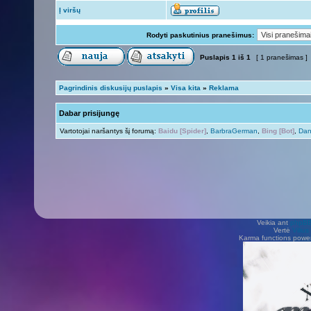
Į viršų
Rodyti paskutinius pranešimus:
Puslapis
1
iš
1
[ 1 pranešimas ]
Pagrindinis diskusijų puslapis
»
Visa kita
»
Reklama
Dabar prisijungę
Vartotojai naršantys šį forumą:
Baidu [Spider]
,
BarbraGerman
,
Bing [Bot]
,
Dan
Veikia ant
phpB
Vertė
Viliu
Karma functions pow