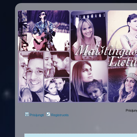
Prisijun
Prisijungti
Registruotis