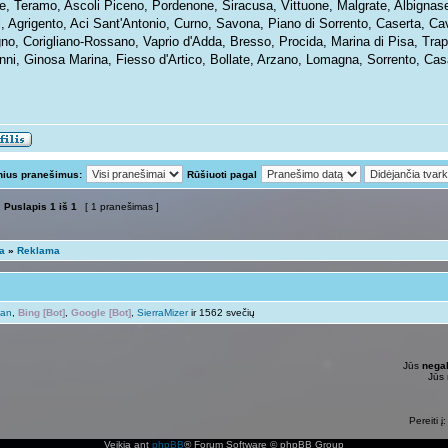
te, Teramo, Ascoli Piceno, Pordenone, Siracusa, Vittuone, Malgrate, Albignase
i, Agrigento, Aci Sant'Antonio, Curno, Savona, Piano di Sorrento, Caserta, Ca
gno, Corigliano-Rossano, Vaprio d'Adda, Bresso, Procida, Marina di Pisa, Tra
nni, Ginosa Marina, Fiesso d'Artico, Bollate, Arzano, Lomagna, Sorrento, Cas
nius pranešimus:
Rūšiuoti pagal
Puslapis
1
iš
1
[ 1 pranešimas ]
ta
»
Reklama
man
,
Bing [Bot]
,
Google [Bot]
,
SierraMizer
ir 1562 svečių
Jūs
negal
Jūs
Pereiti į:
Veikia ant
phpBB
® Forum Software © phpBB Group