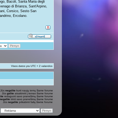
go, Bacoli, Santa Maria degli
venago di Brianza, Sant'Arpino,
pani, Corsico, Sesto San
andrino, Ercolano.
Visos datos yra UTC + 2 valandos
Jūs
negalite
kurti naujų temų šiame forume
Jūs
galite
atsakinėti į temas šiame forume
ite
redaguoti savo pranešimų šiame forume
negalite
trinti savo pranešimų šiame forume
Jūs
negalite
prikabinti failų šiame forume