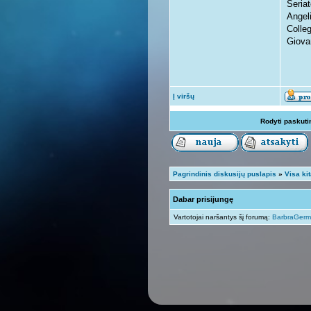
Seria
Angel
Colle
Giova
Į viršų
Rodyti paskuti
Pagrindinis diskusijų puslapis
»
Visa ki
Dabar prisijungę
Vartotojai naršantys šį forumą:
BarbraGer