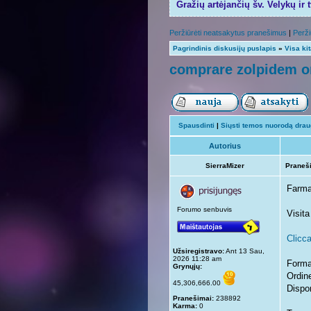
Gražių artėjančių šv. Velykų ir 
Peržiūrėti neatsakytus pranešimus
|
Perži
Pagrindinis diskusijų puslapis
»
Visa ki
comprare zolpidem on
Spausdinti
|
Siųsti temos nuorodą draug
Autorius
SierraMizer
Praneš
Farma
Forumo senbuvis
Visita
Clicca
Užsiregistravo:
Ant 13 Sau,
2026 11:28 am
Forma
Grynųjų:
Ordine
45,306,666.00
Dispon
Pranešimai:
238892
Karma:
0