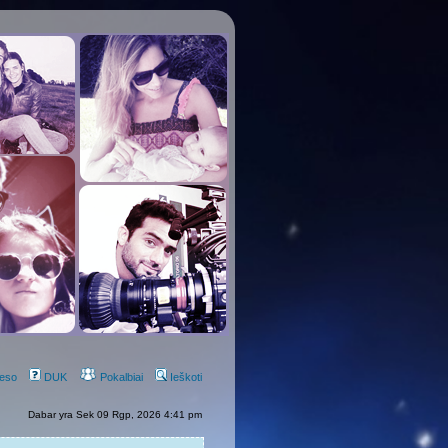
eso
DUK
Pokalbiai
Ieškoti
Dabar yra Sek 09 Rgp, 2026 4:41 pm