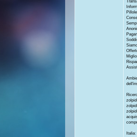
Transa
Inform
Pillol
Conse
Sempr
Anoni
Pagam
Soddi
Siamo 
Offert
Miglio
Rispa
Assist
Ambien
dell'i
Ricer
zolpi
zolpi
zolpi
acqui
compr
Itali