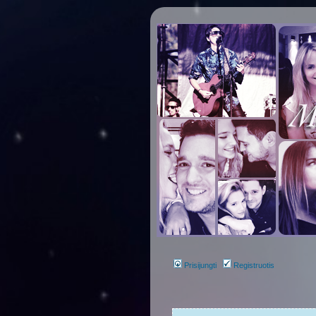
Prisijungti
Registruotis