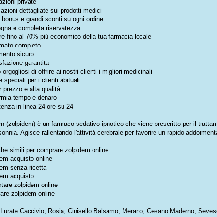
zioni private
azioni dettagliate sui prodotti medici
e bonus e grandi sconti su ogni ordine
gna e completa riservatezza
e fino al 70% più economico della tua farmacia locale
mato completo
ento sicuro
sfazione garantita
orgogliosi di offrire ai nostri clienti i migliori medicinali
e speciali per i clienti abituali
r prezzo e alta qualità
rmia tempo e denaro
enza in linea 24 ore su 24
 (zolpidem) è un farmaco sedativo-ipnotico che viene prescritto per il tratta
nsonnia. Agisce rallentando l'attività cerebrale per favorire un rapido addormen
che simili per comprare zolpidem online:
dem acquisto online
dem senza ricetta
dem acquisto
stare zolpidem online
are zolpidem online
a: Lurate Caccivio, Rosia, Cinisello Balsamo, Merano, Cesano Maderno, Seves