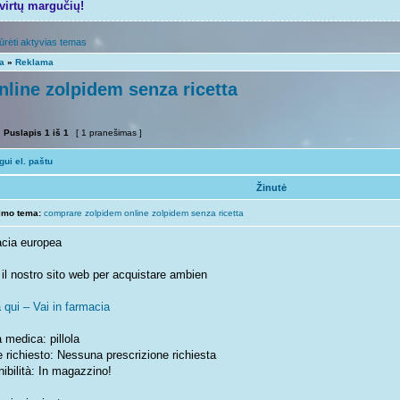
tvirtų margučių!
ūrėti aktyvias temas
ta
»
Reklama
line zolpidem senza ricetta
Puslapis
1
iš
1
[ 1 pranešimas ]
ui el. paštu
Žinutė
imo tema:
comprare zolpidem online zolpidem senza ricetta
cia europea
 il nostro sito web per acquistare ambien
 qui – Vai in farmacia
 medica: pillola
 richiesto: Nessuna prescrizione richiesta
ibilità: In magazzino!