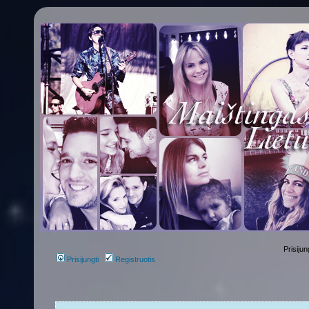
Prisijun
Prisijungti
Registruotis