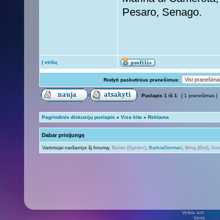
Pesaro, Senago.
Į viršų
Rodyti paskutinius pranešimus:
Puslapis
1
iš
1
[ 1 pranešimas ]
Pagrindinis diskusijų puslapis
»
Visa kita
»
Reklama
Dabar prisijungę
Vartotojai naršantys šį forumą:
Baidu [Spider]
,
BarbraGerman
,
Bing [Bot]
,
Goo
Veikia ant
phpB
Vertė
Viliu