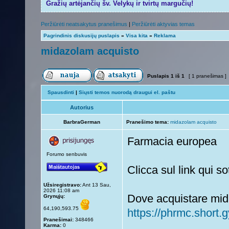
Gražių artėjančių šv. Velykų ir tvirtų margučių!
Peržiūrėti neatsakytus pranešimus
|
Peržiūrėti aktyvias temas
Pagrindinis diskusijų puslapis
»
Visa kita
»
Reklama
midazolam acquisto
Puslapis
1
iš
1
[ 1 pranešimas ]
Spausdinti
|
Siųsti temos nuorodą draugui el. paštu
Autorius
BarbraGerman
Pranešimo tema:
midazolam acquisto
Farmacia europea
Forumo senbuvis
Clicca sul link qui 
Užsiregistravo:
Ant 13 Sau,
2026 11:08 am
Dove acquistare mid
Grynųjų:
64,190,593.75
https://phrmc.short
Pranešimai:
348466
Karma:
0