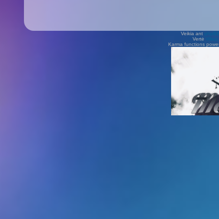
Veikia ant
phpB
Vertė
Viliu
Karma functions pow