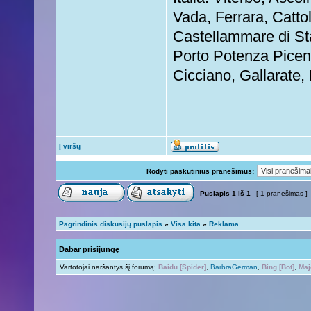
Vada, Ferrara, Catto
Castellammare di Sta
Porto Potenza Picen
Cicciano, Gallarate,
Į viršų
Rodyti paskutinius pranešimus:
Puslapis
1
iš
1
[ 1 pranešimas ]
Pagrindinis diskusijų puslapis
»
Visa kita
»
Reklama
Dabar prisijungę
Vartotojai naršantys šį forumą:
Baidu [Spider]
,
BarbraGerman
,
Bing [Bot]
,
Maj