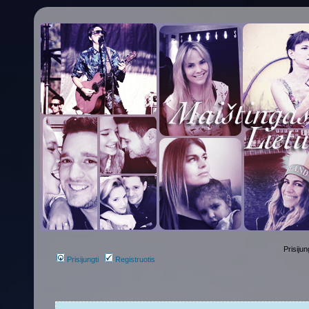
Prisijun
Prisijungti
Registruotis