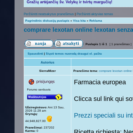
Gražių artėjančių šv. Velykų ir tvirtų margučių!
Peržiūrėti neatsakytus pranešimus
|
Peržiūrėti aktyvias temas
Pagrindinis diskusijų puslapis
»
Visa kita
»
Reklama
comprare lexotan online lexotan senza
Puslapis
1
iš
1
[ 1 pranešimas ]
Spausdinti
|
Siųsti temos nuorodą draugui el. paštu
Autorius
SierraMizer
Pranešimo tema:
comprare lexotan online 
Farmacia europea
Forumo senbuvis
Clicca sul link qui 
Užsiregistravo:
Ant 13 Sau,
2026 11:28 am
Prezzi speciali su int
Grynųjų:
44,948,827.00
Pranešimai:
237202
Ricetta richiesta: Ne
Karma:
0