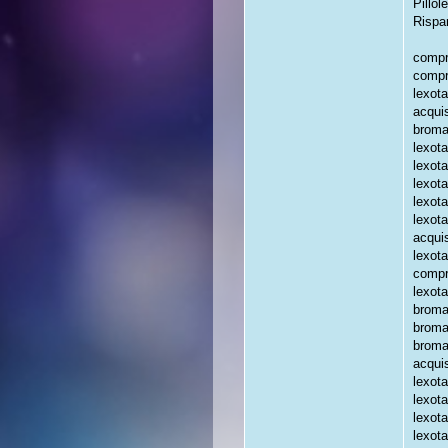
Pillol
Rispa
compr
compr
lexot
acqui
broma
lexot
lexot
lexot
lexot
lexota
acqui
lexot
compr
lexot
broma
broma
broma
acqui
lexot
lexot
lexota
lexota