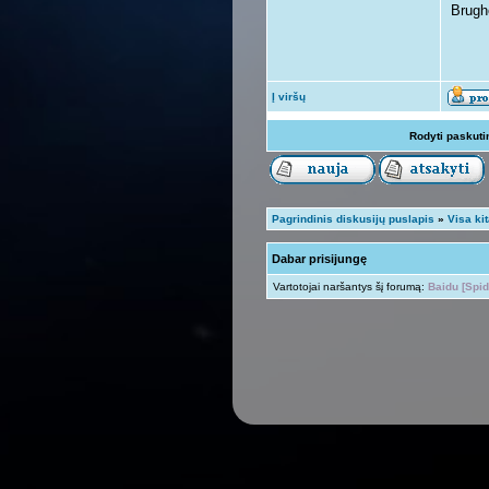
Brugh
Į viršų
Rodyti paskuti
Pagrindinis diskusijų puslapis
»
Visa ki
Dabar prisijungę
Vartotojai naršantys šį forumą:
Baidu [Spid