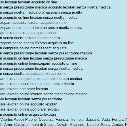
to lexotan lexotan acquisto on line
an senza prescrizione medica acquisto lexotan senza ricetta medica
an senza ricetta medica bromazepam senza ricetta
n acquisto on line lexotan senza ricetta medica
zepam acquista lexotan acquisto on line
zepam senza ricetta lexotan senza ricetta medica
are lexotan lexotan acquisto online
n senza ricetta lexotan senza ricetta
zepam senza ricetta lexotan acquisto on line
an comprare online bromazepam acquista
an senza prescrizione lexotan senza prescrizione medica
an acquisto on line lexotan senza prescrizione medica
an acquisto online bromazepam acquisto on line
an senza prescrizione lexotan senza ricetta medica
n senza ricetta acquistare lexotan online
are lexotan acquisto lexotan senza ricetta medica
are lexotan online bromazepam senza ricetta
are lexotan comprare lexotan
are lexotan online lexotan senza prescrizione medica
sto lexotan lexotan senza prescrizione
are lexotan online acquisto lexotan
are lexotan online comprare lexotan
n acquisto online acquisto lexotan
: Viterbo, Ascoli Piceno, Cosenza, Faenza, Trentola, Barzanò, Vada, Ferrara, 
ate Arno, Castellammare di Stabia, Novate Milanese, Taranto, Siena, Arosio, 