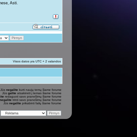
ese, Asti.
Visos datos yra UTC + 2 valandos
Jūs
negalite
kurti naujų temų šiame forume
Jūs
galite
atsakinėti į temas šiame forume
ite
redaguoti savo pranešimų šiame forume
negalite
trinti savo pranešimų šiame forume
Jūs
negalite
prikabinti failų šiame forume