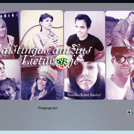
Prisijungti per:
p