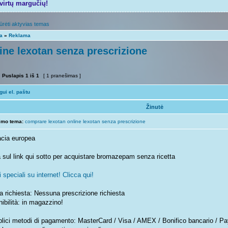
tvirtų margučių!
ūrėti aktyvias temas
ta
»
Reklama
ine lexotan senza prescrizione
Puslapis
1
iš
1
[ 1 pranešimas ]
ui el. paštu
Žinutė
imo tema:
comprare lexotan online lexotan senza prescrizione
cia europea
 sul link qui sotto per acquistare bromazepam senza ricetta
 speciali su internet! Clicca qui!
a richiesta: Nessuna prescrizione richiesta
ibilità: in magazzino!
plici metodi di pagamento: MasterCard / Visa / AMEX / Bonifico bancario / Pa