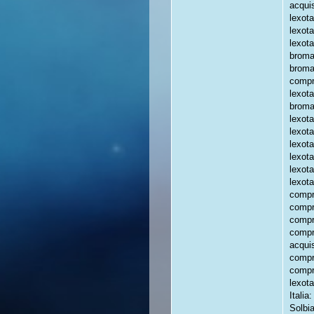
acquis
lexot
lexot
lexota
broma
broma
compr
lexota
broma
lexot
lexot
lexot
lexot
lexot
lexota
compr
compr
compr
compr
acqui
compr
compr
lexota
Italia
Solbi