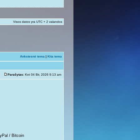
Visos datos yra UTC + 2 valandos
Ankstesnė tema
|
Kita tema
Parašytas:
Ket 04 Bir, 2026 9:13 am
yPal / Bitcoin