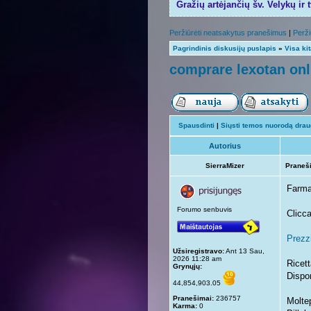
Gražių artėjančių šv. Velykų ir 
Peržiūrėti neatsakytus pranešimus
|
Perži
Pagrindinis diskusijų puslapis
»
Visa ki
comprare lexotan onl
Spausdinti
|
Siųsti temos nuorodą draug
Autorius
SierraMizer
Praneš
Farma
Forumo senbuvis
Clicca
Prezzi
Užsiregistravo:
Ant 13 Sau,
2026 11:28 am
Ricett
Grynųjų:
Dispon
44,854,903.05
Pranešimai:
236757
Molte
Karma:
0