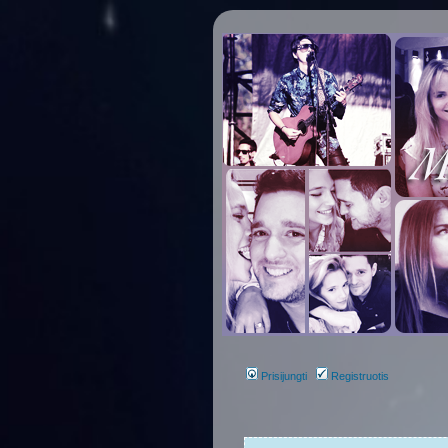
Prisijungti
Registruotis