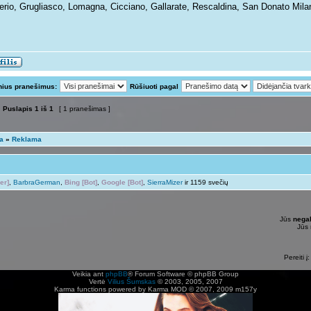
erio, Grugliasco, Lomagna, Cicciano, Gallarate, Rescaldina, San Donato Milan
nius pranešimus:
Rūšiuoti pagal
Puslapis
1
iš
1
[ 1 pranešimas ]
ta
»
Reklama
er]
,
BarbraGerman
,
Bing [Bot]
,
Google [Bot]
,
SierraMizer
ir 1159 svečių
Jūs
negal
Jūs
Pereiti į:
Veikia ant
phpBB
® Forum Software © phpBB Group
Vertė
Vilius Šumskas
© 2003, 2005, 2007
Karma functions powered by Karma MOD © 2007, 2009 m157y