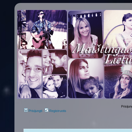
Prisijun
Prisijungti
Registruotis