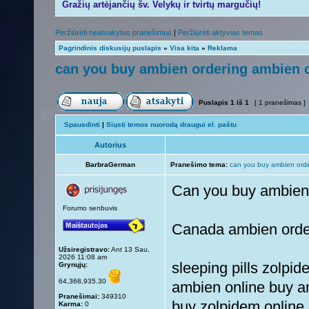
Gražių artėjančių šv. Velykų ir tvirtų margučių!
Peržiūrėti neatsakytus pranešimus
|
Peržiūrėti aktyvias temas
Pagrindinis diskusijų puslapis
»
Visa kita
»
Reklama
can you buy ambien ordering ambien 
Puslapis
1
iš
1
[ 1 pranešimas ]
Spausdinti
|
Siųsti temos nuorodą draugui el. paštu
Autorius
BarbraGerman
Pranešimo tema:
can you buy ambien orde
Can you buy ambien,
Forumo senbuvis
Canada ambien orde
Užsiregistravo:
Ant 13 Sau,
2026 11:08 am
sleeping pills zolpi
Grynųjų:
64,368,935.30
ambien online buy a
Pranešimai:
349310
buy zolpidem online
Karma:
0