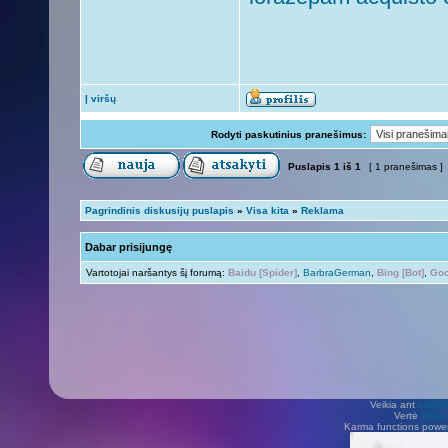
Į viršų
Rodyti paskutinius pranešimus:
Puslapis
1
iš
1
[ 1 pranešimas ]
Pagrindinis diskusijų puslapis
»
Visa kita
»
Reklama
Dabar prisijungę
Vartotojai naršantys šį forumą:
Baidu [Spider]
,
BarbraGerman
,
Bing [Bot]
,
Goo
Veikia ant
phpB
Vertė
Viliu
Karma functions pow