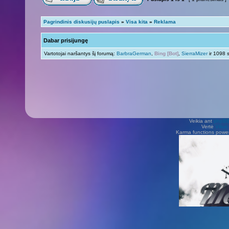
Pagrindinis diskusijų puslapis
»
Visa kita
»
Reklama
Dabar prisijungę
Vartotojai naršantys šį forumą:
BarbraGerman
,
Bing [Bot]
,
SierraMizer
ir 1098 
Veikia ant
phpB
Vertė
Viliu
Karma functions pow