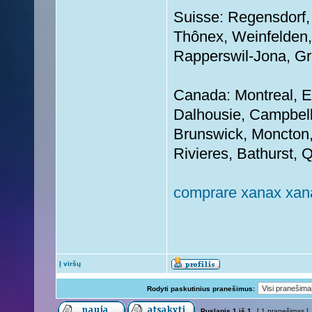
Suisse: Regensdorf, E
Thônex, Weinfelden, 
Rapperswil-Jona, Gr
Canada: Montreal, E
Dalhousie, Campbell
Brunswick, Moncton,
Rivieres, Bathurst, 
comprare xanax xan
Į viršų
Rodyti paskutinius pranešimus:
Puslapis
1
iš
1
[ 1 pranešimas ]