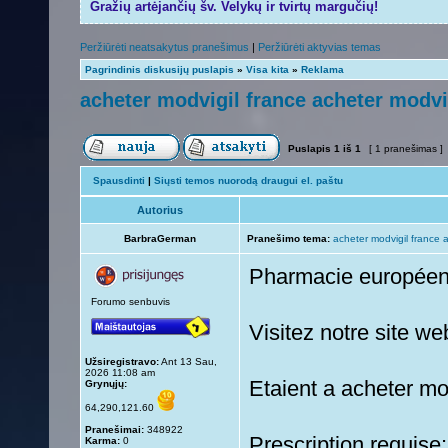
Gražių artėjančių šv. Velykų ir tvirtų margučių!
Peržiūrėti neatsakytus pranešimus
|
Peržiūrėti aktyvias temas
Pagrindinis diskusijų puslapis
»
Visa kita
»
Reklama
acheter modvigil france acheter modvi
Puslapis
1
iš
1
[ 1 pranešimas ]
Spausdinti
|
Siųsti temos nuorodą draugui el. paštu
Autorius
BarbraGerman
Pranešimo tema:
acheter modvigil france 
Pharmacie europée
Forumo senbuvis
Visitez notre site w
Užsiregistravo:
Ant 13 Sau,
2026 11:08 am
Etaient a acheter mo
Grynųjų:
64,290,121.60
Pranešimai:
348922
Prescription requise
Karma:
0