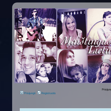
Prisijun
Prisijungti
Registruotis