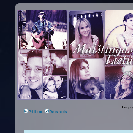
Prisijun
Prisijungti
Registruotis