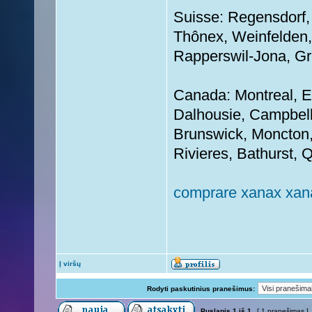
Suisse: Regensdorf, E
Thônex, Weinfelden, 
Rapperswil-Jona, Gr
Canada: Montreal, E
Dalhousie, Campbell
Brunswick, Moncton,
Rivieres, Bathurst, 
comprare xanax xan
Į viršų
Rodyti paskutinius pranešimus:
Puslapis
1
iš
1
[ 1 pranešimas ]