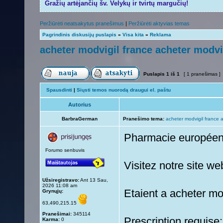
Gražių artėjančių šv. Velykų ir tvirtų margučių!
Peržiūrėti neatsakytus pranešimus
|
Peržiūrėti aktyvias temas
Pagrindinis diskusijų puslapis
»
Visa kita
»
Reklama
acheter modvigil france acheter modvi
Puslapis
1
iš
1
[ 1 pranešimas ]
Spausdinti
|
Siųsti temos nuorodą draugui el. paštu
Autorius
BarbraGerman
Pranešimo tema:
acheter modvigil france 
Pharmacie europée
Forumo senbuvis
Visitez notre site w
Užsiregistravo:
Ant 13 Sau,
2026 11:08 am
Etaient a acheter mo
Grynųjų:
63,490,215.15
Pranešimai:
345114
Prescription requise
Karma:
0