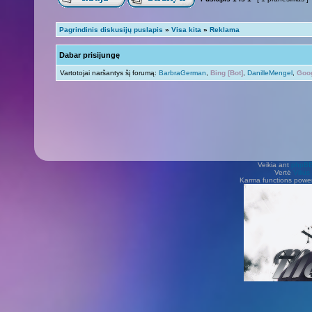
Pagrindinis diskusijų puslapis
»
Visa kita
»
Reklama
Dabar prisijungę
Vartotojai naršantys šį forumą:
BarbraGerman
,
Bing [Bot]
,
DanilleMengel
,
Goog
Veikia ant
phpB
Vertė
Viliu
Karma functions pow