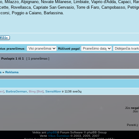
no, Milazzo, Alpignano, Novate Milanese, Limbiate, Vaprio d'Adda, Capaci, R
cette, Rovellasca, Capriate San Gervasio, Torre di Faro, Campobasso, Petrig
corsi, Poggio a Caiano, Barlassina.
nius pranešimus:
Rūšiuoti pagal
Puslapis
1
iš
1
[ 1 pranešimas ]
ta
»
Reklama
er]
,
BarbraGerman
,
Bing [Bot]
,
SierraMizer
ir 1138 svečių
Jūs
negal
Jūs
Pereiti į:
Veikia ant
phpBB
® Forum Software © phpBB Group
Vertė
Vilius Šumskas
© 2003, 2005, 2007