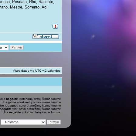
avenna, Pescara, Rho, Rancate,
nano, Mestre, Sorrento, Aci
Visos datos yra UTC + 2 valandos
Jūs
negalite
kurti naujų temų šiame forume
Jūs
galite
atsakinėti į temas šiame forume
ite
redaguoti savo pranešimų šiame forume
negalite
trinti savo pranešimų šiame forume
Jūs
negalite
prikabinti failų šiame forume