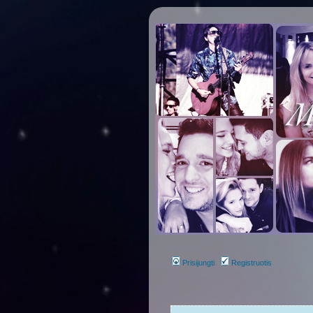
Prisijungti
Registruotis