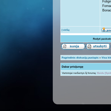
Folig
Forna
Bonac
Į viršų
Rodyti paskuti
Pagrindinis diskusijų puslapis
»
Visa ki
Dabar prisijungę
Vartotojai naršantys šį forumą:
Baidu [Spid