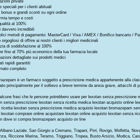
zioni private
e speciali per i clienti abituali
e bonus e grandi sconti su ogni ordine
rmia tempo e costi
qualità al 100%
 davvero incredibili
plici metodi di pagamento: MasterCard / Visa / AMEX / Bonifico bancario / Pa
orgogliosi di offrire ai nostri clienti i migliori medicinali
zia di soddisfazione al 100%
e fino al 70% più economico della tua farmacia locale
azioni dettagliate sui prodotti medici
ati rapidi garantiti
mato completo
omazepam è un farmaco soggetto a prescrizione medica appartenente alla clas
zato principalmente per il sollievo a breve termine da ansia grave, attacchi di 
alcune frasi che le persone potrebbero usare per lexotan senza prescrizion
n senza prescrizione lexotan senza ricetta medica lexotan acquisto online lex
 ricetta lexotan senza prescrizione medica acquisto lexotan bromazepam sen
e lexotan comprare online acquistare lexotan online acquisto lexotan senza ri
an dove si compra bromazepam acquisto on line
: Albano Laziale, San Giorgio a Cremano, Trapani, Pirri, Rovigo, Molfetta, Nova
nza, Riccione Marina, Teramo, Triggiano, Tropea, Busto Arsizio, Modica, Cara