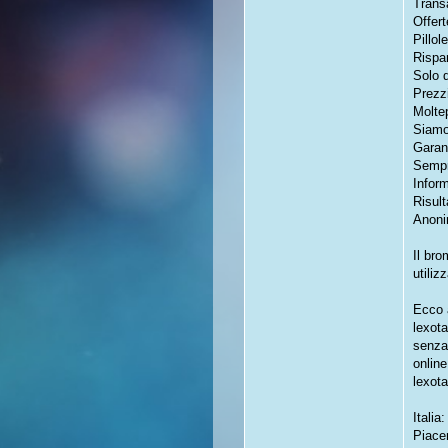
Transa
Offert
Pillol
Rispa
Solo 
Prezzi
Molte
Siamo 
Garan
Sempr
Inform
Risult
Anoni
Il br
utiliz
Ecco 
lexota
senza
onlin
lexot
Italia
Piace