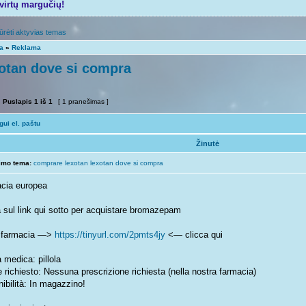
tvirtų margučių!
ūrėti aktyvias temas
ta
»
Reklama
otan dove si compra
Puslapis
1
iš
1
[ 1 pranešimas ]
ui el. paštu
Žinutė
imo tema:
comprare lexotan lexotan dove si compra
cia europea
a sul link qui sotto per acquistare bromazepam
n farmacia —>
https://tinyurl.com/2pmts4jy
<— clicca qui
 medica: pillola
 richiesto: Nessuna prescrizione richiesta (nella nostra farmacia)
ibilità: In magazzino!