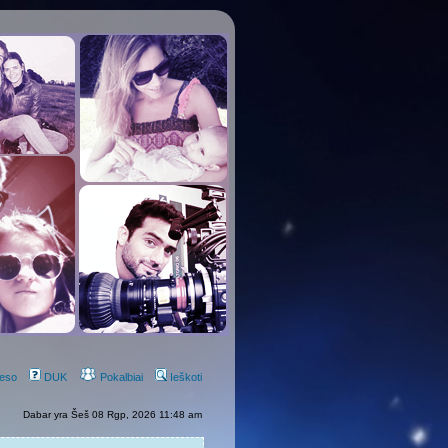
eso
DUK
Pokalbiai
Ieškoti
Dabar yra Šeš 08 Rgp, 2026 11:48 am