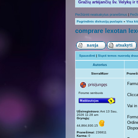
Gražių artėjančių šv. Velykų ir 
Peržiūrėti neatsakytus pranešimus
|
Perži
Pagrindinis diskusijų puslapis
»
Visa ki
comprare lexotan lex
Spausdinti
|
Siųsti temos nuorodą draug
Autorius
SierraMizer
Praneš
Farma
Forumo senbuvis
Clicc
Vai i
Užsiregistravo:
Ant 13 Sau,
2026 11:28 am
Forma
Grynųjų:
Ordine
44,864,930.15
Dispon
Pranešimai:
236811
Karma:
0