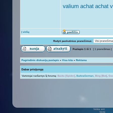
valium achat achat v
Į viršų
Rodyti paskutinius pranešimus:
Puslapis
1
iš
1
[ 1 pranešimas ]
Pagrindinis diskusijų puslapis
»
Visa kita
»
Reklama
Dabar prisijungę
Vartotojai naršantys šį forumą:
Baidu [Spider]
,
BarbraGerman
,
Bing [Bot]
,
Goo
Veikia ant
phpB
Vertė
Viliu