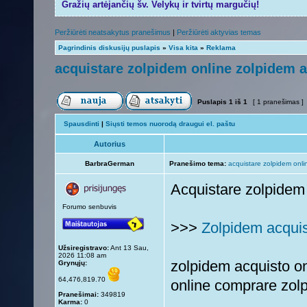
Gražių artėjančių šv. Velykų ir tvirtų margučių!
Peržiūrėti neatsakytus pranešimus
|
Peržiūrėti aktyvias temas
Pagrindinis diskusijų puslapis
»
Visa kita
»
Reklama
acquistare zolpidem online zolpidem 
Puslapis
1
iš
1
[ 1 pranešimas ]
Spausdinti
|
Siųsti temos nuorodą draugui el. paštu
Autorius
BarbraGerman
Pranešimo tema:
acquistare zolpidem onli
Acquistare zolpidem
Forumo senbuvis
>>>
Zolpidem acqui
Užsiregistravo:
Ant 13 Sau,
2026 11:08 am
zolpidem acquisto o
Grynųjų:
64,476,819.70
online comprare zolp
Pranešimai:
349819
Karma:
0