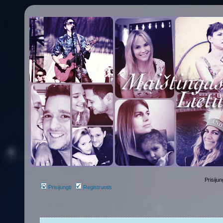
Prisijun
Prisijungti
Registruotis