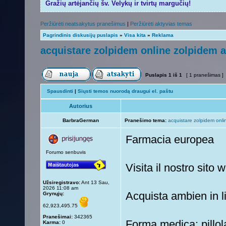
Gražių artėjančių šv. Velykų ir tvirtų margučių!
Peržiūrėti neatsakytus pranešimus
|
Peržiūrėti aktyvias temas
Pagrindinis diskusijų puslapis
»
Visa kita
»
Reklama
acquistare zolpidem online zolpidem a
Puslapis
1
iš
1
[ 1 pranešimas ]
Spausdinti
|
Siųsti temos nuorodą draugui el. paštu
Autorius
BarbraGerman
Pranešimo tema:
acquistare zolpidem onli
Farmacia europea
Forumo senbuvis
Visita il nostro sito
Užsiregistravo:
Ant 13 Sau,
2026 11:08 am
Acquista ambien in 
Grynųjų:
62,923,495.75
Pranešimai:
342365
Forma medica: pillol
Karma:
0