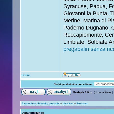
Syracuse, Padua, For
Giovanni la Punta, T
Merine, Marina di Pi
Paderno Dugnano, Ca
Roccapiemonte, Cerig
Limbiate, Solbiate A
pregabalin senza ric
Į viršų
Rodyti paskutinius pranešimus:
Puslapis
1
iš
1
[ 1 pranešimas ]
Pagrindinis diskusijų puslapis
»
Visa kita
»
Reklama
Dabar prisijungę