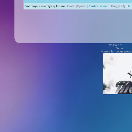
Vartotojai naršantys šį forumą:
Baidu [Spider]
,
BarbraGerman
,
Bing [Bot]
,
Dan
Veikia ant
phpB
Vertė
Viliu
Karma functions pow