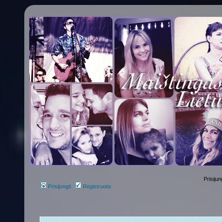
Prisijun
Prisijungti
Registruotis