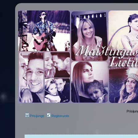
Prisijun
Prisijungti
Registruotis