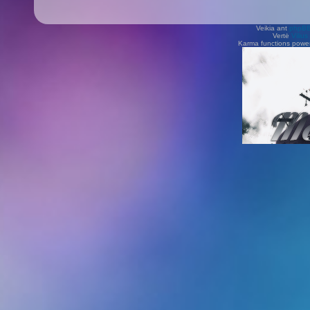
Veikia ant
phpB
Vertė
Viliu
Karma functions pow