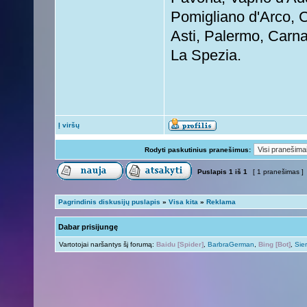
Pomigliano d'Arco, 
Asti, Palermo, Carna
La Spezia.
Į viršų
Rodyti paskutinius pranešimus:
Puslapis
1
iš
1
[ 1 pranešimas ]
Pagrindinis diskusijų puslapis
»
Visa kita
»
Reklama
Dabar prisijungę
Vartotojai naršantys šį forumą:
Baidu [Spider]
,
BarbraGerman
,
Bing [Bot]
,
Sie