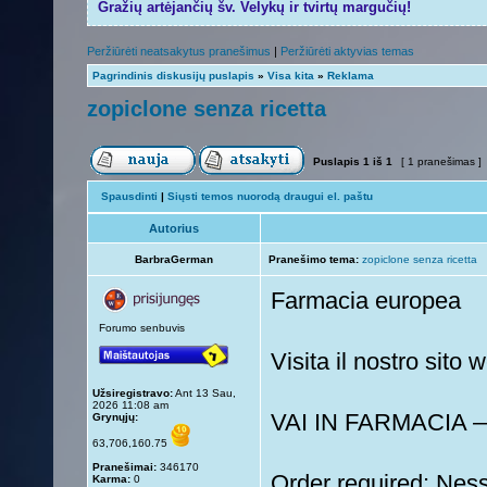
Gražių artėjančių šv. Velykų ir tvirtų margučių!
Peržiūrėti neatsakytus pranešimus
|
Peržiūrėti aktyvias temas
Pagrindinis diskusijų puslapis
»
Visa kita
»
Reklama
zopiclone senza ricetta
Puslapis
1
iš
1
[ 1 pranešimas ]
Spausdinti
|
Siųsti temos nuorodą draugui el. paštu
Autorius
BarbraGerman
Pranešimo tema:
zopiclone senza ricetta
Farmacia europea
Forumo senbuvis
Visita il nostro sito
Užsiregistravo:
Ant 13 Sau,
2026 11:08 am
VAI IN FARMACIA
Grynųjų:
63,706,160.75
Pranešimai:
346170
Order required: Ness
Karma:
0