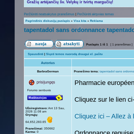
Gražių artėjančių šv. Velykų ir tvirtų margučių!
Peržiūrėti neatsakytus pranešimus
|
Peržiūrėti aktyvias temas
Pagrindinis diskusijų puslapis
»
Visa kita
»
Reklama
tapentadol sans ordonnance tapentado
Puslapis
1
iš
1
[ 1 pranešimas ]
Spausdinti
|
Siųsti temos nuorodą draugui el. paštu
Autorius
BarbraGerman
Pranešimo tema:
tapentadol sans ordonna
Pharmacie europée
Forumo senbuvis
Cliquez sur le lien 
Užsiregistravo:
Ant 13 Sau,
2026 11:08 am
Cliquez ici – Allez à
Grynųjų:
64,652,283.65
Pranešimai:
350662
Ordonnance requise:
Karma:
0