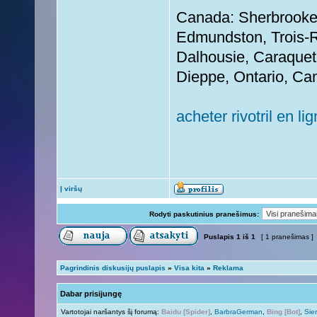
Canada: Sherbrooke
Edmundston, Trois-R
Dalhousie, Caraquet
Dieppe, Ontario, Ca
acheter rivotril en lig
Į viršų
Rodyti paskutinius pranešimus:
Puslapis
1
iš
1
[ 1 pranešimas ]
Pagrindinis diskusijų puslapis
»
Visa kita
»
Reklama
Dabar prisijungę
Vartotojai naršantys šį forumą:
Baidu [Spider]
,
BarbraGerman
,
Bing [Bot]
,
Sie