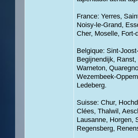
France: Yerres, Sain
Noisy-le-Grand, Ess
Cher, Moselle, Fort
Belgique: Sint-Joost-
Begijnendijk, Ranst
Warneton, Quaregnon
Wezembeek-Oppem, 
Ledeberg.
Suisse: Chur, Hochdo
Clées, Thalwil, Aes
Lausanne, Horgen, St
Regensberg, Renens,