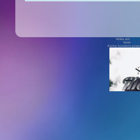
Veikia ant
phpB
Vertė
Viliu
Karma functions pow