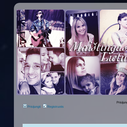
Prisijun
Prisijungti
Registruotis