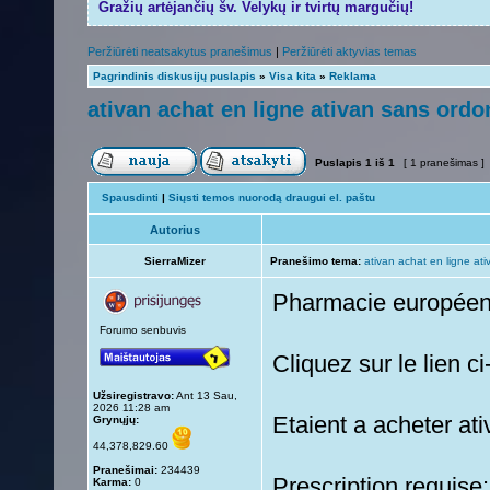
Gražių artėjančių šv. Velykų ir tvirtų margučių!
Peržiūrėti neatsakytus pranešimus
|
Peržiūrėti aktyvias temas
Pagrindinis diskusijų puslapis
»
Visa kita
»
Reklama
ativan achat en ligne ativan sans ord
Puslapis
1
iš
1
[ 1 pranešimas ]
Spausdinti
|
Siųsti temos nuorodą draugui el. paštu
Autorius
SierraMizer
Pranešimo tema:
ativan achat en ligne a
Pharmacie europée
Forumo senbuvis
Cliquez sur le lien 
Užsiregistravo:
Ant 13 Sau,
2026 11:28 am
Etaient a acheter at
Grynųjų:
44,378,829.60
Pranešimai:
234439
Prescription requise
Karma:
0