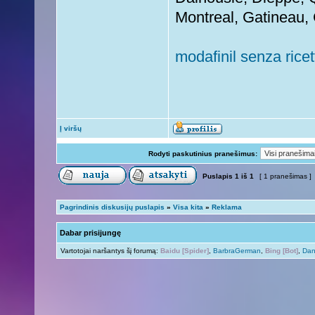
Montreal, Gatineau,
modafinil senza rice
Į viršų
Rodyti paskutinius pranešimus:
Puslapis
1
iš
1
[ 1 pranešimas ]
Pagrindinis diskusijų puslapis
»
Visa kita
»
Reklama
Dabar prisijungę
Vartotojai naršantys šį forumą:
Baidu [Spider]
,
BarbraGerman
,
Bing [Bot]
,
Dan