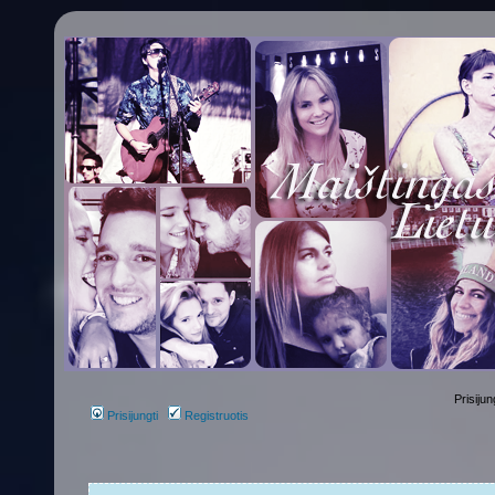
Prisijun
Prisijungti
Registruotis