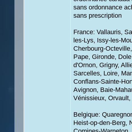
sans ordonnance ache
sans prescription
France: Vallauris, S
les-Lys, Issy-les-Mo
Cherbourg-Octeville,
Pape, Gironde, Dole
d'Ornon, Grigny, Alli
Sarcelles, Loire, Ma
Conflans-Sainte-Hono
Avignon, Baie-Mahaul
Vénissieux, Orvault
Belgique: Quaregnon
Heist-op-den-Berg, 
Comines-Warneton, B