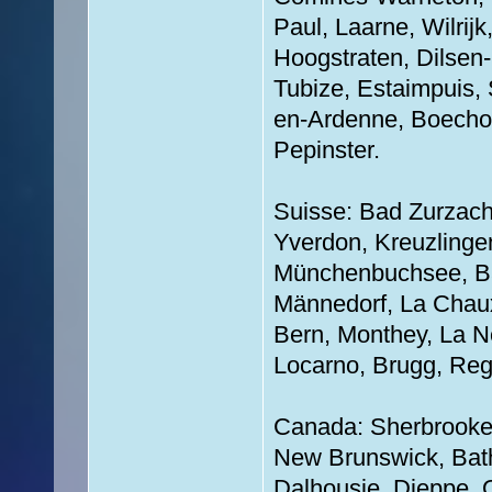
Paul, Laarne, Wilrij
Hoogstraten, Dilsen
Tubize, Estaimpuis,
en-Ardenne, Boechou
Pepinster.
Suisse: Bad Zurzach,
Yverdon, Kreuzlingen
Münchenbuchsee, Ba
Männedorf, La Chaux-
Bern, Monthey, La Neu
Locarno, Brugg, Rege
Canada: Sherbrooke,
New Brunswick, Bath
Dalhousie, Dieppe, 