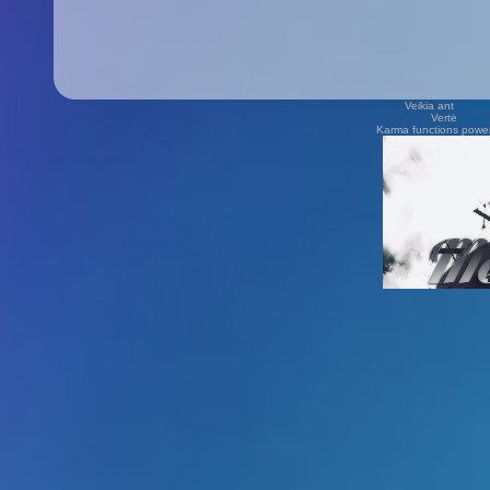
Veikia ant
phpB
Vertė
Viliu
Karma functions pow