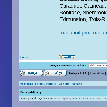
Caraquet, Gatineau,
Boniface, Sherbrook
Edmunston, Trois-Riv
modafinil prix modafi
Į viršų
Rodyti paskutinius pranešimus:
Puslapis
1
iš
1
[ 1 pranešimas ]
Pagrindinis diskusijų puslapis
»
Visa kita
»
Reklama
Dabar prisijungę
Vartotojai naršantys šį forumą:
Baidu [Spider]
,
BarbraGerman
,
Bing [Bot]
,
Dan