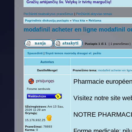
Gražių artėjančių šv. Velykų ir tvirtų margučių!
Peržiūrėti neatsakytus pranešimus
|
Peržiūrėti aktyvias temas
Pagrindinis diskusijų puslapis
»
Visa kita
»
Reklama
modafinil acheter en ligne modafinil o
Puslapis
1
iš
1
[ 1 pranešimas ]
Spausdinti
|
Siųsti temos nuorodą draugui el. paštu
Autorius
DanilleMengel
Pranešimo tema:
modafinil acheter en lign
Pharmacie europée
Forumo senbuvis
Visitez notre site we
Užsiregistravo:
Ant 13 Sau,
2026 11:29 am
NOTRE PHARMACI
Grynųjų:
15,176,932.25
Pranešimai:
76693
Forme medicale: pilu
Karma:
0