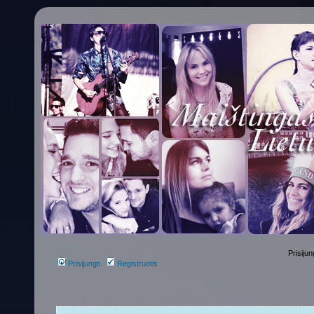
Prisijun
Prisijungti
Registruotis