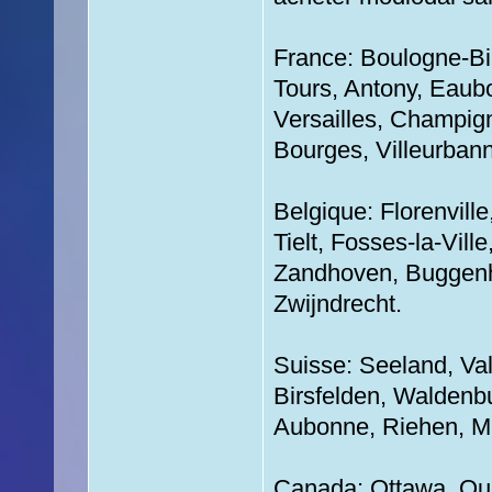
France: Boulogne-Bi
Tours, Antony, Eaub
Versailles, Champi
Bourges, Villeurbann
Belgique: Florenvill
Tielt, Fosses-la-Vil
Zandhoven, Buggenh
Zwijndrecht.
Suisse: Seeland, Va
Birsfelden, Waldenb
Aubonne, Riehen, Mur
Canada: Ottawa, Qué