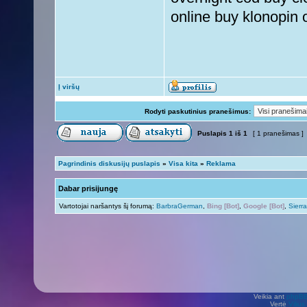
online buy klonopin o
Į viršų
Rodyti paskutinius pranešimus:
Puslapis
1
iš
1
[ 1 pranešimas ]
Pagrindinis diskusijų puslapis
»
Visa kita
»
Reklama
Dabar prisijungę
Vartotojai naršantys šį forumą:
BarbraGerman
,
Bing [Bot]
,
Google [Bot]
,
Sierr
Veikia ant
phpB
Vertė
Viliu