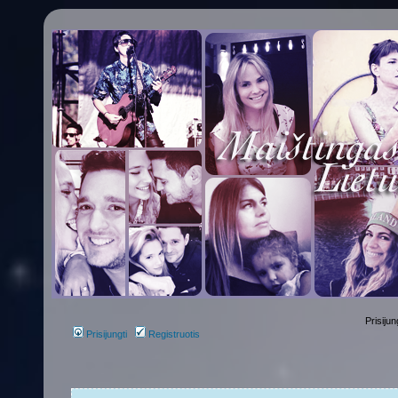
Prisijun
Prisijungti
Registruotis