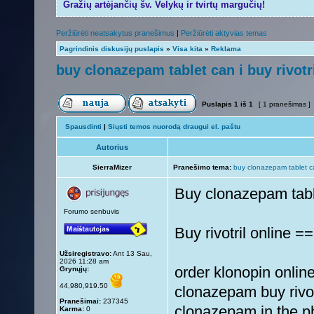
Gražių artėjančių šv. Velykų ir tvirtų margučių!
Peržiūrėti neatsakytus pranešimus
|
Peržiūrėti aktyvias temas
Pagrindinis diskusijų puslapis
»
Visa kita
»
Reklama
buy clonazepam tablet can i buy rivotr
Puslapis
1
iš
1
[ 1 pranešimas ]
Spausdinti
|
Siųsti temos nuorodą draugui el. paštu
Autorius
SierraMizer
Pranešimo tema:
buy clonazepam tablet can
Buy clonazepam table
Forumo senbuvis
Buy rivotril online =
Užsiregistravo:
Ant 13 Sau,
2026 11:28 am
order klonopin onlin
Grynųjų:
44,980,919.50
clonazepam buy rivot
Pranešimai:
237345
clonazepam in the p
Karma:
0