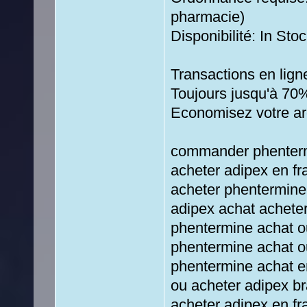
pharmacie)
Disponibilité: In Stoc
Transactions en lign
Toujours jusqu'à 70
Economisez votre ar
commander phenterm
acheter adipex en fr
acheter phentermine 
adipex achat achete
phentermine achat ou
phentermine achat o
phentermine achat e
ou acheter adipex b
acheter adipex en f