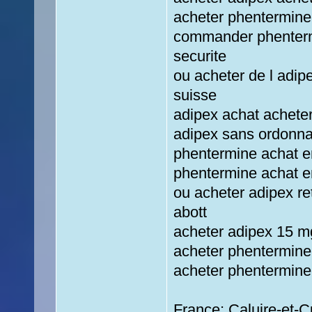
acheter phentermine 
commander phentermi
securite
ou acheter de l adip
suisse
adipex achat achete
adipex sans ordonna
phentermine achat en
phentermine achat e
ou acheter adipex re
abott
acheter adipex 15 m
acheter phentermin
acheter phentermine
France: Caluire-et-C