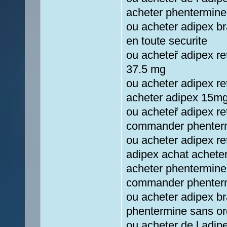
acheter phentermine
ou acheter adipex b
en toute securite
ou acheteř adipex re
37.5 mg
ou acheter adipex re
acheter adipex 15mg
ou acheteř adipex re
commander phenterm
ou acheter adipex re
adipex achat achete
acheter phentermine
commander phenterm
ou acheter adipex b
phentermine sans o
ou acheter de l adi