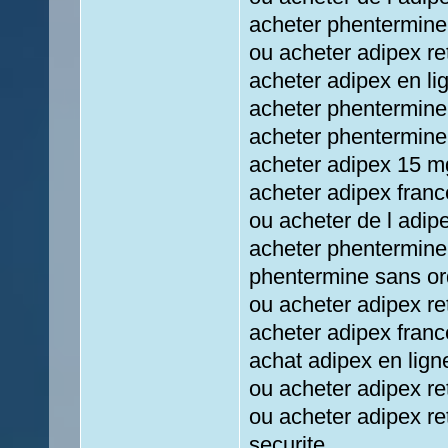
acheter phentermine
ou acheter adipex r
acheter adipex en li
acheter phentermine 
acheter phentermine
acheter adipex 15 m
acheter adipex franc
ou acheter de l adip
acheter phentermine
phentermine sans ord
ou acheter adipex re
acheter adipex fran
achat adipex en lign
ou acheter adipex re
ou acheter adipex re
securite