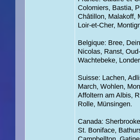
Colomiers, Bastia, P
Châtillon, Malakoff,
Loir-et-Cher, Montig
Belgique: Bree, Dein
Nicolas, Ranst, Oud
Wachtebeke, Londerz
Suisse: Lachen, Adli
March, Wohlen, Mont
Affoltern am Albis, 
Rolle, Münsingen.
Canada: Sherbrooke
St. Boniface, Bathu
Campbellton, Gatine