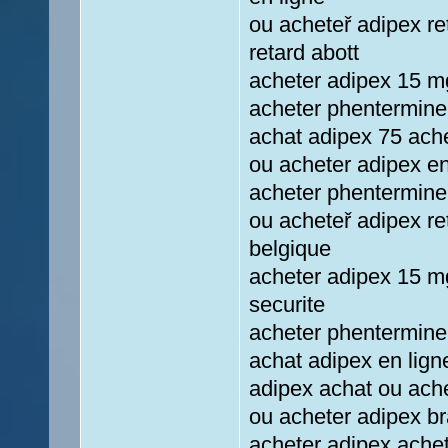
ou acheteř adipex re
retard abott
acheter adipex 15 m
acheter phentermine
achat adipex 75 ach
ou acheter adipex en
acheter phentermine
ou acheteř adipex re
belgique
acheter adipex 15 mg
securite
acheter phentermine
achat adipex en lig
adipex achat ou ache
ou acheter adipex b
acheter adipex ache