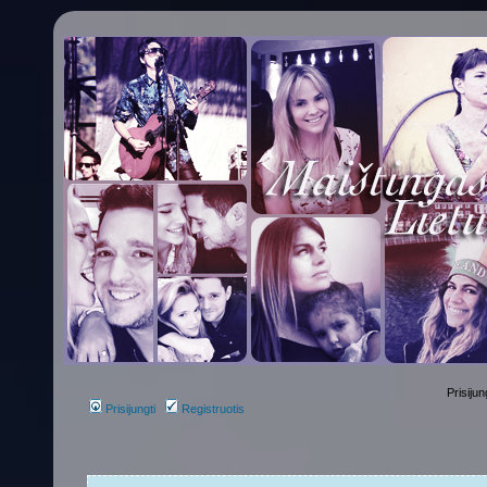
Prisijun
Prisijungti
Registruotis