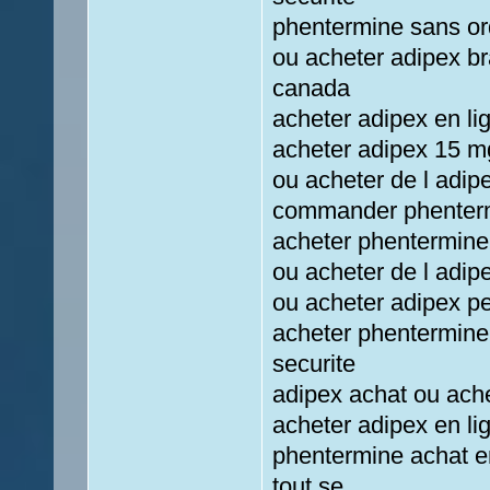
phentermine sans or
ou acheter adipex b
canada
acheter adipex en li
acheter adipex 15 m
ou acheter de l adip
commander phenterm
acheter phentermine
ou acheter de l adip
ou acheter adipex p
acheter phentermine 
securite
adipex achat ou ache
acheter adipex en l
phentermine achat en
tout se