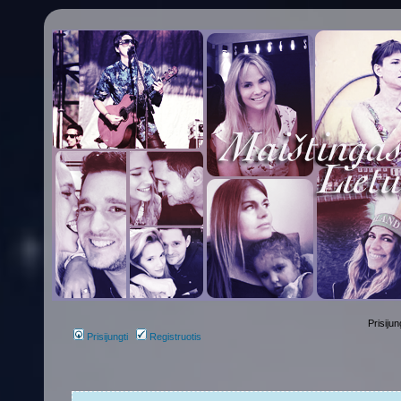
Prisijun
Prisijungti
Registruotis