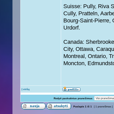
Suisse: Pully, Riva 
Cully, Pratteln, Aarb
Bourg-Saint-Pierre,
Urdorf.
Canada: Sherbrooke,
City, Ottawa, Caraqu
Montreal, Ontario, 
Moncton, Edmundsto
Į viršų
Rodyti paskutinius pranešimus:
Puslapis
1
iš
1
[ 1 pranešimas ]