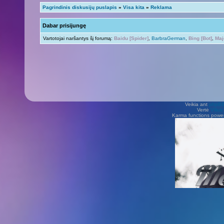
Pagrindinis diskusijų puslapis
»
Visa kita
»
Reklama
Dabar prisijungę
Vartotojai naršantys šį forumą:
Baidu [Spider]
,
BarbraGerman
,
Bing [Bot]
,
Maj
Veikia ant
phpB
Vertė
Viliu
Karma functions pow