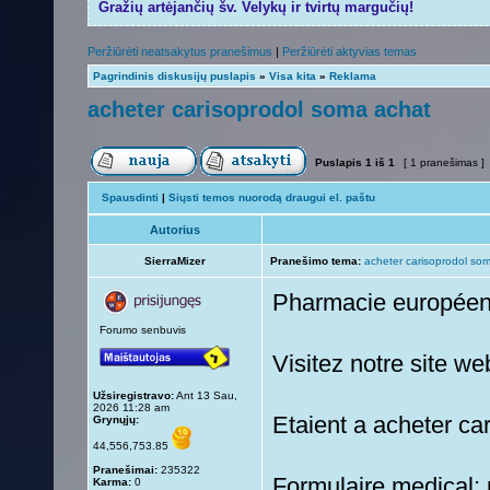
Gražių artėjančių šv. Velykų ir tvirtų margučių!
Peržiūrėti neatsakytus pranešimus
|
Peržiūrėti aktyvias temas
Pagrindinis diskusijų puslapis
»
Visa kita
»
Reklama
acheter carisoprodol soma achat
Puslapis
1
iš
1
[ 1 pranešimas ]
Spausdinti
|
Siųsti temos nuorodą draugui el. paštu
Autorius
SierraMizer
Pranešimo tema:
acheter carisoprodol so
Pharmacie europée
Forumo senbuvis
Visitez notre site w
Užsiregistravo:
Ant 13 Sau,
2026 11:28 am
Etaient a acheter c
Grynųjų:
44,556,753.85
Pranešimai:
235322
Formulaire medical: p
Karma:
0