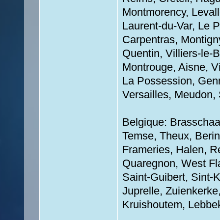
Montmorency, Levallo
Laurent-du-Var, Le Pe
Carpentras, Montigny
Quentin, Villiers-le
Montrouge, Aisne, Vi
La Possession, Genn
Versailles, Meudon,
Belgique: Brasschaa
Temse, Theux, Berin
Frameries, Halen, R
Quaregnon, West Flan
Saint-Guibert, Sint
Juprelle, Zuienkerke
Kruishoutem, Lebbek