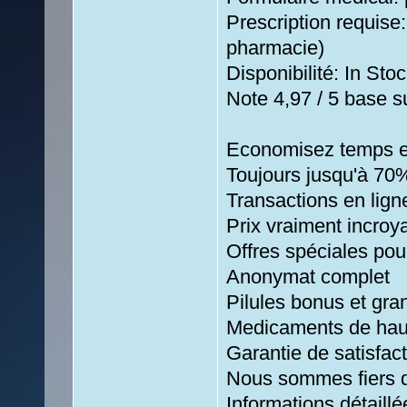
Prescription requise
pharmacie)
Disponibilité: In Stoc
Note 4,97 / 5 base su
Economisez temps e
Toujours jusqu'à 70
Transactions en lign
Prix vraiment incroy
Offres spéciales pour
Anonymat complet
Pilules bonus et g
Medicaments de haut
Garantie de satisfac
Nous sommes fiers de
Informations détaill