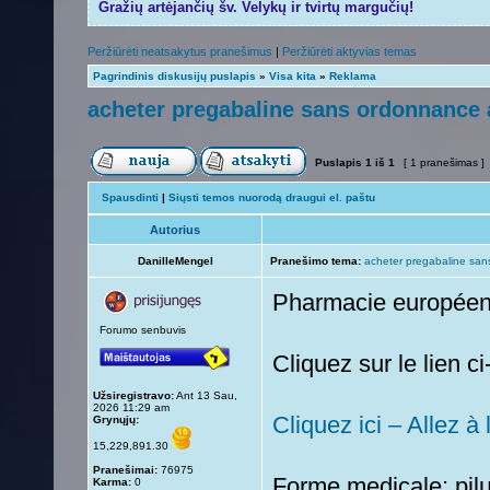
Gražių artėjančių šv. Velykų ir tvirtų margučių!
Peržiūrėti neatsakytus pranešimus
|
Peržiūrėti aktyvias temas
Pagrindinis diskusijų puslapis
»
Visa kita
»
Reklama
acheter pregabaline sans ordonnance a
Puslapis
1
iš
1
[ 1 pranešimas ]
Spausdinti
|
Siųsti temos nuorodą draugui el. paštu
Autorius
DanilleMengel
Pranešimo tema:
acheter pregabaline san
Pharmacie europée
Forumo senbuvis
Cliquez sur le lien 
Užsiregistravo:
Ant 13 Sau,
2026 11:29 am
Cliquez ici – Allez à
Grynųjų:
15,229,891.30
Pranešimai:
76975
Forme medicale: pilu
Karma:
0