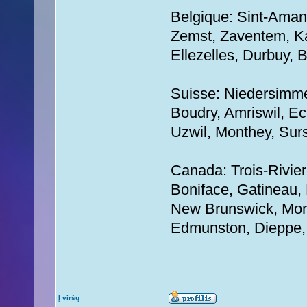
Belgique: Sint-Aman
Zemst, Zaventem, Ka
Ellezelles, Durbuy, 
Suisse: Niedersimmen
Boudry, Amriswil, Ecu
Uzwil, Monthey, Surs
Canada: Trois-Rivie
Boniface, Gatineau, 
New Brunswick, Mont
Edmunston, Dieppe,
Į viršų