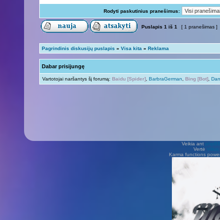
Rodyti paskutinius pranešimus:
Puslapis
1
iš
1
[ 1 pranešimas ]
Pagrindinis diskusijų puslapis
»
Visa kita
»
Reklama
Dabar prisijungę
Vartotojai naršantys šį forumą:
Baidu [Spider]
,
BarbraGerman
,
Bing [Bot]
,
Dan
Veikia ant
phpB
Vertė
Viliu
Karma functions pow