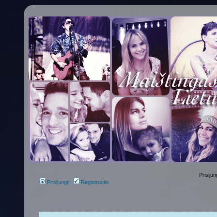
Prisijun
Prisijungti
Registruotis