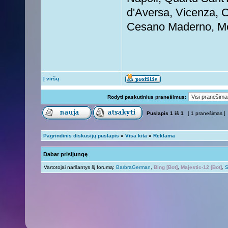
d'Aversa, Vicenza, C
Cesano Maderno, M
Į viršų
Rodyti paskutinius pranešimus:
Puslapis
1
iš
1
[ 1 pranešimas ]
Pagrindinis diskusijų puslapis
»
Visa kita
»
Reklama
Dabar prisijungę
Vartotojai naršantys šį forumą:
BarbraGerman
,
Bing [Bot]
,
Majestic-12 [Bot]
,
S