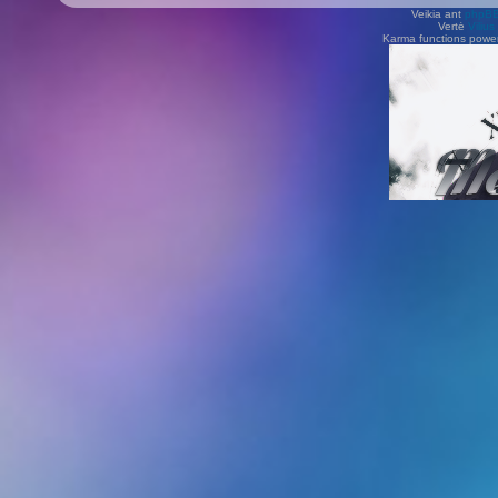
Veikia ant
phpB
Vertė
Viliu
Karma functions pow