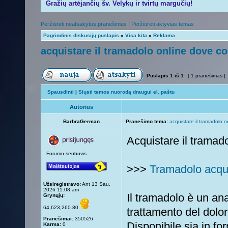
Gražių artėjančių šv. Velykų ir tvirtų margučių!
Peržiūrėti neatsakytus pranešimus
|
Peržiūrėti aktyvias temas
Pagrindinis diskusijų puslapis
»
Visa kita
»
Reklama
acquistare il tramadolo online dove c
Puslapis
1
iš
1
[ 1 pranešimas ]
Spausdinti
|
Siųsti temos nuorodą draugui el. paštu
Autorius
BarbraGerman
Pranešimo tema:
acquistare il tramadolo 
Acquistare il tramad
Forumo senbuvis
>>>
Tramadolo acqui
Užsiregistravo:
Ant 13 Sau,
2026 11:08 am
Il tramadolo è un ana
Grynųjų:
64,623,260.80
trattamento del dol
Pranešimai:
350526
Disponibile sia in fo
Karma:
0