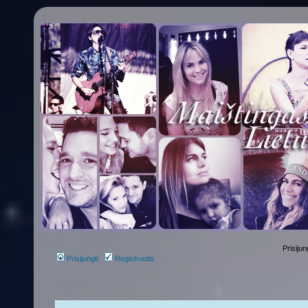
Prisijun
Prisijungti
Registruotis