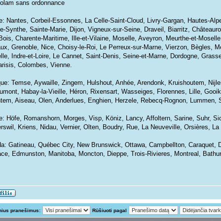
olam sans ordonnance
e: Nantes, Corbeil-Essonnes, La Celle-Saint-Cloud, Livry-Gargan, Hautes-Alpe
e-Synthe, Sainte-Marie, Dijon, Vigneux-sur-Seine, Draveil, Biarritz, Château
Bois, Charente-Maritime, Ille-et-Vilaine, Moselle, Aveyron, Meurthe-et-Mosel
ux, Grenoble, Nice, Choisy-le-Roi, Le Perreux-sur-Marne, Vierzon, Bègles, M
lle, Indre-et-Loire, Le Cannet, Saint-Denis, Seine-et-Marne, Dordogne, Grass
parisis, Colombes, Vienne.
que: Temse, Aywaille, Zingem, Hulshout, Anhée, Arendonk, Kruishoutem, Nijle
umont, Habay-la-Vieille, Héron, Rixensart, Wasseiges, Florennes, Lille, Gooik
tem, Aiseau, Olen, Anderlues, Enghien, Herzele, Rebecq-Rognon, Lummen, Sa
e: Höfe, Romanshorn, Morges, Visp, Köniz, Lancy, Affoltern, Sarine, Suhr, Sio
rswil, Kriens, Nidau, Vernier, Olten, Boudry, Rue, La Neuveville, Orsières, La
a: Gatineau, Québec City, New Brunswick, Ottawa, Campbellton, Caraquet, Da
ace, Edmunston, Manitoba, Moncton, Dieppe, Trois-Rivieres, Montreal, Bathu
nius pranešimus:
Rūšiuoti pagal