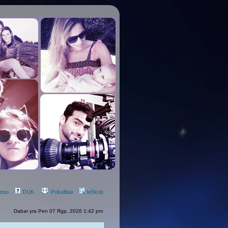
eso
DUK
Pokalbiai
Ieškoti
Dabar yra Pen 07 Rgp, 2026 1:42 pm