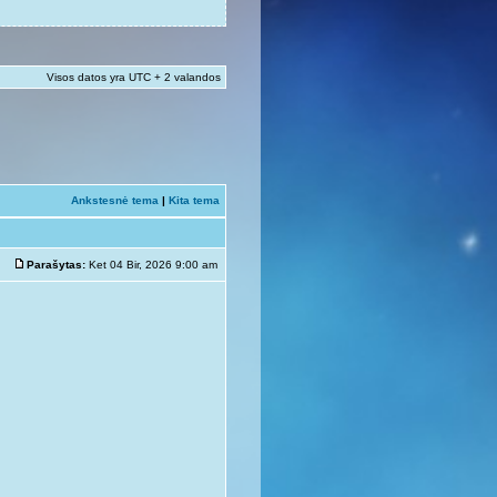
Visos datos yra UTC + 2 valandos
Ankstesnė tema
|
Kita tema
Parašytas:
Ket 04 Bir, 2026 9:00 am