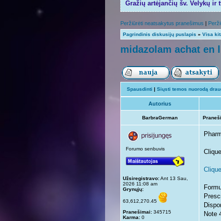
Gražių artėjančių šv. Velykų ir 
Peržiūrėti neatsakytus pranešimus
|
Perži
Pagrindinis diskusijų puslapis
»
Visa ki
midazolam achat en 
Spausdinti
|
Siųsti temos nuorodą draug
Autorius
BarbraGerman
Praneš
Pharm
Forumo senbuvis
Cliqu
Clique
Užsiregistravo:
Ant 13 Sau,
2026 11:08 am
Formul
Grynųjų:
Prescr
63,612,270.45
Dispon
Pranešimai:
345715
Note 4
Karma:
0