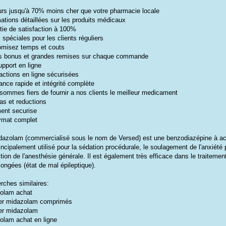
urs jusqu'à 70% moins cher que votre pharmacie locale
ations détaillées sur les produits médicaux
tie de satisfaction à 100%
 spéciales pour les clients réguliers
misez temps et couts
es bonus et grandes remises sur chaque commande
upport en ligne
actions en ligne sécurisées
ance rapide et intégrité complète
sommes fiers de fournir a nos clients le meilleur medicament
as et reductions
ent securise
mat complet
dazolam (commercialisé sous le nom de Versed) est une benzodiazépine à acti
incipalement utilisé pour la sédation procédurale, le soulagement de l'anxiété 
ction de l'anesthésie générale. Il est également très efficace dans le traiteme
longées (état de mal épileptique).
rches similaires:
olam achat
er midazolam comprimés
er midazolam
olam achat en ligne