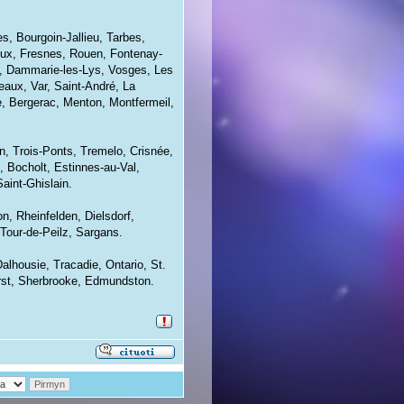
s, Bourgoin-Jallieu, Tarbes,
roux, Fresnes, Rouen, Fontenay-
le, Dammarie-les-Lys, Vosges, Les
eaux, Var, Saint-André, La
e, Bergerac, Menton, Montfermeil,
n, Trois-Ponts, Tremelo, Crisnée,
, Bocholt, Estinnes-au-Val,
int-Ghislain.
n, Rheinfelden, Dielsdorf,
 Tour-de-Peilz, Sargans.
lhousie, Tracadie, Ontario, St.
rst, Sherbrooke, Edmundston.