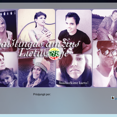
Prisijungti per:
p