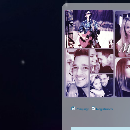
Prisijungti
Registruotis