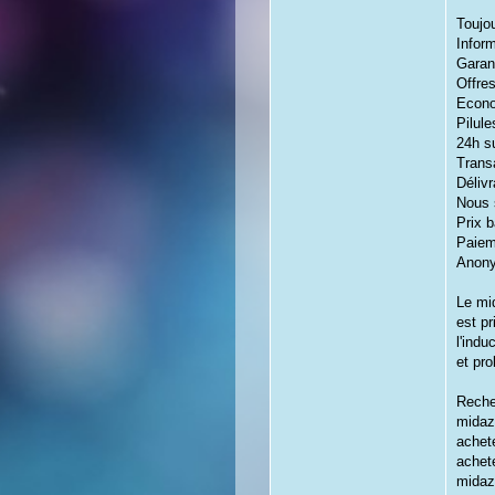
Toujo
Inform
Garan
Offres
Econo
Pilul
24h s
Trans
Délivr
Nous 
Prix b
Paiem
Anony
Le mi
est pr
l'indu
et pro
Reche
midaz
achet
achet
midaz