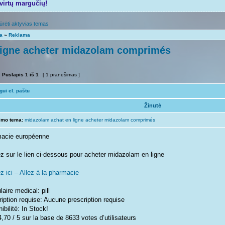
tvirtų margučių!
ūrėti aktyvias temas
ta
»
Reklama
ligne acheter midazolam comprimés
Puslapis
1
iš
1
[ 1 pranešimas ]
ui el. paštu
Žinutė
imo tema:
midazolam achat en ligne acheter midazolam comprimés
acie européenne
ez sur le lien ci-dessous pour acheter midazolam en ligne
z ici – Allez à la pharmacie
aire medical: pill
iption requise: Aucune prescription requise
ibilité: In Stock!
,70 / 5 sur la base de 8633 votes d’utilisateurs