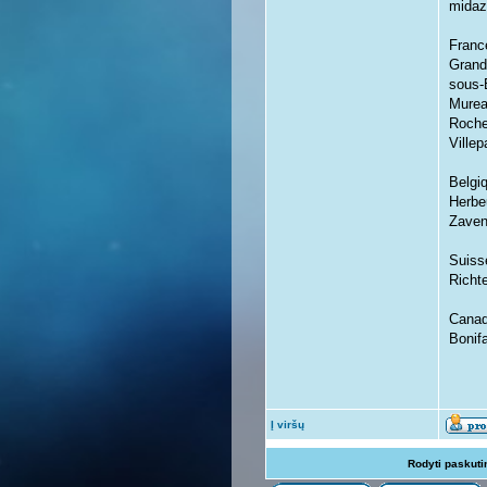
midaz
Franc
Grand
sous-
Murea
Roche
Ville
Belgi
Herbe
Zaven
Suiss
Richte
Canad
Bonif
Į viršų
Rodyti paskuti