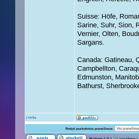
Suisse: Höfe, Romans
Sarine, Suhr, Sion, R
Vernier, Olten, Boud
Sargans.
Canada: Gatineau, Q
Campbellton, Caraque
Edmunston, Manitoba
Bathurst, Sherbrook
Į viršų
Rodyti paskutinius pranešimus:
Puslapis
1
iš
1
[ 1 pranešimas ]