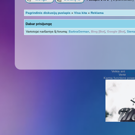
Pagrindinis diskusijų puslapis
»
Visa kita
»
Reklama
Dabar prisijungę
Vartotojai naršantys šį forumą:
BarbraGerman
,
Bing [Bot]
,
Google [Bot]
,
Sierr
Veikia ant
phpB
Vertė
Viliu
Karma functions pow