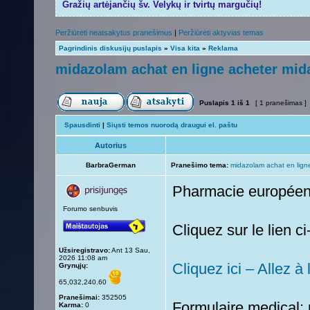
Gražių artėjančių šv. Velykų ir tvirtų margučių!
Peržiūrėti neatsakytus pranešimus
|
Peržiūrėti aktyvias temas
Pagrindinis diskusijų puslapis
»
Visa kita
»
Reklama
midazolam achat en ligne acheter mi
Puslapis
1
iš
1
[ 1 pranešimas ]
Spausdinti
|
Siųsti temos nuorodą draugui el. paštu
Autorius
BarbraGerman
Pranešimo tema:
midazolam achat en lign
Pharmacie europée
Forumo senbuvis
Cliquez sur le lien 
Užsiregistravo:
Ant 13 Sau,
2026 11:08 am
Cliquez ici – Allez à
Grynųjų:
65,032,240.60
Pranešimai:
352505
Formulaire medical: p
Karma:
0