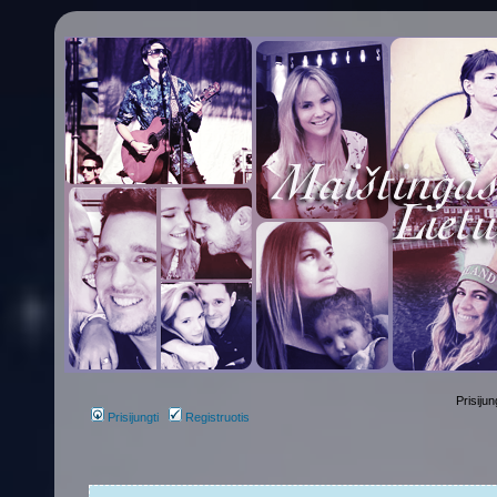
Prisijun
Prisijungti
Registruotis