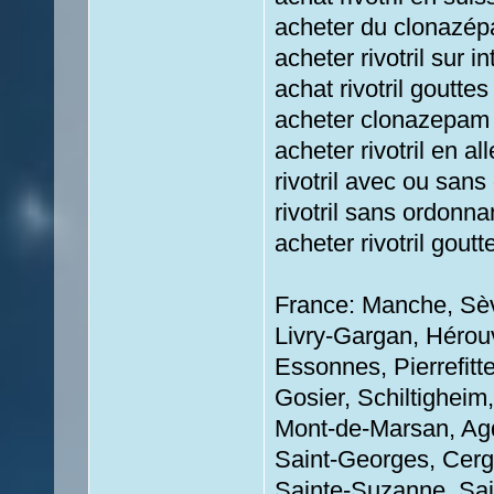
acheter du clonazép
acheter rivotril sur in
achat rivotril gouttes
acheter clonazepam
acheter rivotril en a
rivotril avec ou san
rivotril sans ordonn
acheter rivotril gout
France: Manche, Sèv
Livry-Gargan, Hérouv
Essonnes, Pierrefitt
Gosier, Schiltigheim
Mont-de-Marsan, Agd
Saint-Georges, Cergy
Sainte-Suzanne, Sain