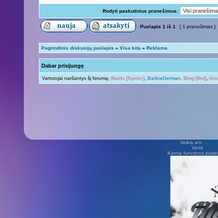
Rodyti paskutinius pranešimus:
Puslapis
1
iš
1
[ 1 pranešimas ]
Pagrindinis diskusijų puslapis
»
Visa kita
»
Reklama
Dabar prisijungę
Vartotojai naršantys šį forumą:
Baidu [Spider]
,
BarbraGerman
,
Bing [Bot]
,
Goo
Veikia ant
phpB
Vertė
Viliu
Karma functions pow