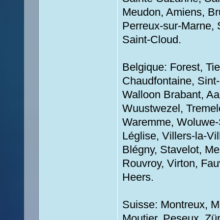
Meudon, Amiens, Br
Perreux-sur-Marne, 
Saint-Cloud.
Belgique: Forest, Tie
Chaudfontaine, Sint-
Walloon Brabant, Aal
Wuustwezel, Tremelo
Waremme, Woluwe-Sa
Léglise, Villers-la-V
Blégny, Stavelot, M
Rouvroy, Virton, Fau
Heers.
Suisse: Montreux, Me
Moutier, Peseux, Zür