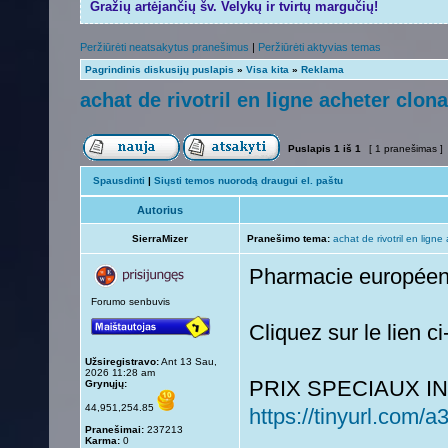
Gražių artėjančių šv. Velykų ir tvirtų margučių!
Peržiūrėti neatsakytus pranešimus
|
Peržiūrėti aktyvias temas
Pagrindinis diskusijų puslapis
»
Visa kita
»
Reklama
achat de rivotril en ligne acheter clo
Puslapis
1
iš
1
[ 1 pranešimas ]
Spausdinti
|
Siųsti temos nuorodą draugui el. paštu
Autorius
SierraMizer
Pranešimo tema:
achat de rivotril en lign
Pharmacie europée
Forumo senbuvis
Cliquez sur le lien c
Užsiregistravo:
Ant 13 Sau,
2026 11:28 am
PRIX SPECIAUX 
Grynųjų:
44,951,254.85
https://tinyurl.com/
Pranešimai:
237213
Karma:
0