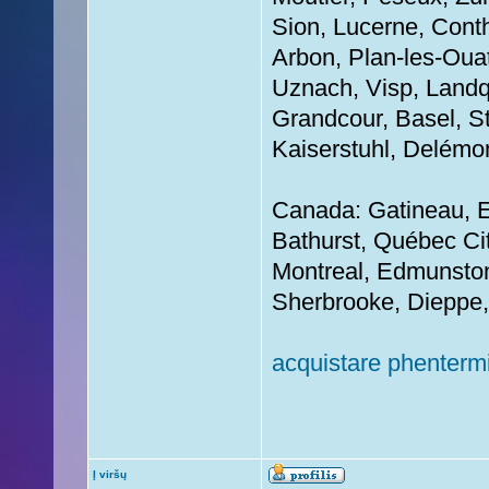
Sion, Lucerne, Conth
Arbon, Plan-les-Ouat
Uznach, Visp, Landqu
Grandcour, Basel, S
Kaiserstuhl, Delémo
Canada: Gatineau, E
Bathurst, Québec Cit
Montreal, Edmunston
Sherbrooke, Dieppe,
acquistare phenterm
Į viršų