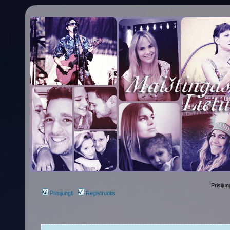
Prisijun
Prisijungti
Registruotis