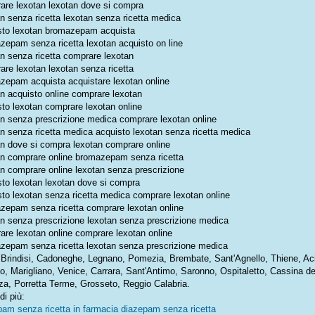
are lexotan lexotan dove si compra
an senza ricetta lexotan senza ricetta medica
sto lexotan bromazepam acquista
zepam senza ricetta lexotan acquisto on line
an senza ricetta comprare lexotan
are lexotan lexotan senza ricetta
zepam acquista acquistare lexotan online
an acquisto online comprare lexotan
sto lexotan comprare lexotan online
an senza prescrizione medica comprare lexotan online
an senza ricetta medica acquisto lexotan senza ricetta medica
an dove si compra lexotan comprare online
an comprare online bromazepam senza ricetta
an comprare online lexotan senza prescrizione
sto lexotan lexotan dove si compra
sto lexotan senza ricetta medica comprare lexotan online
zepam senza ricetta comprare lexotan online
an senza prescrizione lexotan senza prescrizione medica
are lexotan online comprare lexotan online
zepam senza ricetta lexotan senza prescrizione medica
a: Brindisi, Cadoneghe, Legnano, Pomezia, Brembate, Sant'Agnello, Thiene, 
o, Marigliano, Venice, Carrara, Sant'Antimo, Saronno, Ospitaletto, Cassina de
za, Porretta Terme, Grosseto, Reggio Calabria.
di più:
pam senza ricetta in farmacia diazepam senza ricetta