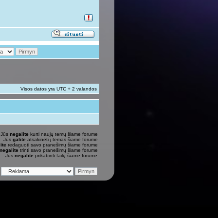
Visos datos yra UTC + 2 valandos
Jūs
negalite
kurti naujų temų šiame forume
Jūs
galite
atsakinėti į temas šiame forume
ite
redaguoti savo pranešimų šiame forume
negalite
trinti savo pranešimų šiame forume
Jūs
negalite
prikabinti failų šiame forume