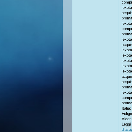
compr
lexot
acqui
broma
lexot
compr
broma
lexot
acqui
lexot
lexot
lexot
lexot
lexot
acqui
acqui
broma
lexot
compr
broma
Itali
Folign
Vicen
Leggi 
diaze