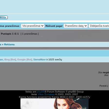
nius pranešimus:
Rūšiuoti pagal
Puslapis
1
iš
1
[ 1 pranešimas ]
ta
»
Reklama
man
,
Bing [Bot]
,
Google [Bot]
,
SierraMizer
ir 1025 svečių
Jūs
negal
Jūs
Pereiti į:
Veikia ant
phpBB
® Forum Software © phpBB Group
Vertė
Vilius Šumskas
© 2003, 2005, 2007
Karma functions powered by Karma MOD © 2007, 2009 m157y