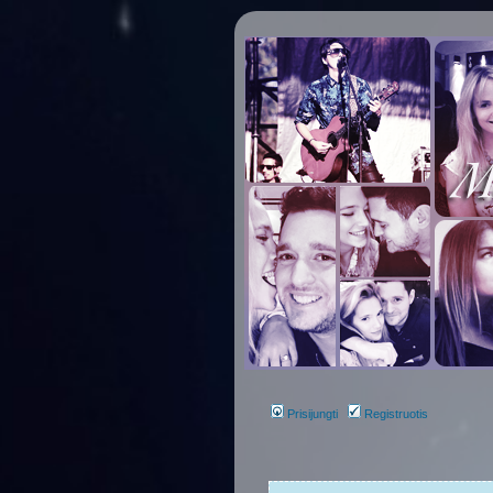
Prisijungti
Registruotis