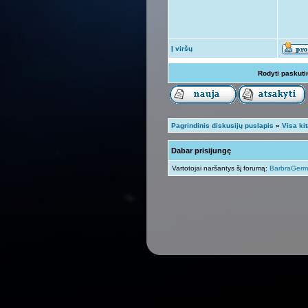
Į viršų
Rodyti paskuti
Pagrindinis diskusijų puslapis
»
Visa ki
Dabar prisijungę
Vartotojai naršantys šį forumą:
BarbraGer