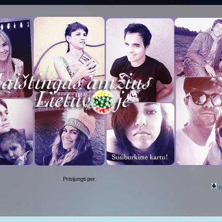
Prisijungti per:
p