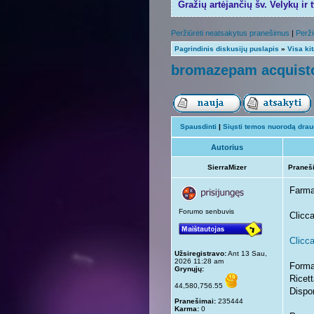
Gražių artėjančių šv. Velykų ir 
Peržiūrėti neatsakytus pranešimus
|
Perži
Pagrindinis diskusijų puslapis
»
Visa ki
bromazepam acquisto 
Spausdinti
|
Siųsti temos nuorodą draug
Autorius
SierraMizer
Praneš
Farma
Forumo senbuvis
Clicca
Clicca
Užsiregistravo:
Ant 13 Sau,
2026 11:28 am
Forma
Grynųjų:
Ricett
44,580,756.55
Dispon
Pranešimai:
235444
Karma:
0