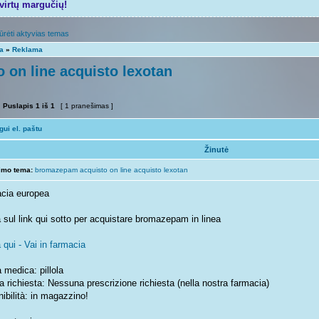
tvirtų margučių!
ūrėti aktyvias temas
ta
»
Reklama
on line acquisto lexotan
Puslapis
1
iš
1
[ 1 pranešimas ]
ui el. paštu
Žinutė
imo tema:
bromazepam acquisto on line acquisto lexotan
cia europea
 sul link qui sotto per acquistare bromazepam in linea
 qui - Vai in farmacia
 medica: pillola
a richiesta: Nessuna prescrizione richiesta (nella nostra farmacia)
ibilità: in magazzino!