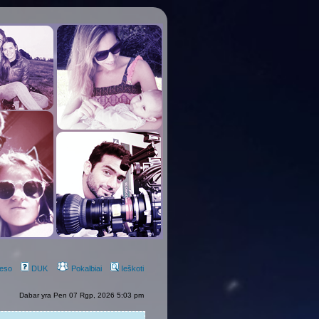
eso
DUK
Pokalbiai
Ieškoti
Dabar yra Pen 07 Rgp, 2026 5:03 pm