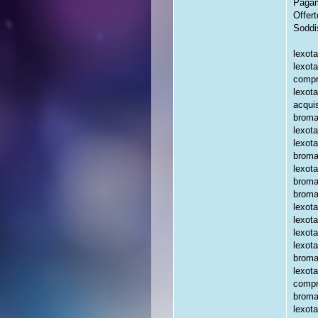
Pagam
Offert
Soddi
lexota
lexot
compr
lexot
acqui
broma
lexot
lexot
broma
lexot
broma
broma
lexot
lexota
lexota
lexot
broma
lexota
compr
broma
lexot